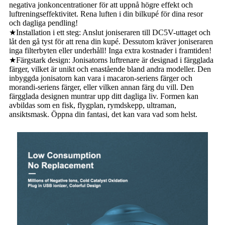
negativa jonkoncentrationer för att uppnå högre effekt och
luftreningseffektivitet. Rena luften i din bilkupé för dina resor
och dagliga pendling!
★Installation i ett steg: Anslut joniseraren till DC5V-uttaget och
låt den gå tyst för att rena din kupé. Dessutom kräver joniseraren
inga filterbyten eller underhåll! Inga extra kostnader i framtiden!
★Färgstark design: Jonisatorns luftrenare är designad i färgglada
färger, vilket är unikt och enastående bland andra modeller. Den
inbyggda jonisatorn kan vara i macaron-seriens färger och
morandi-seriens färger, eller vilken annan färg du vill. Den
färgglada designen muntrar upp ditt dagliga liv. Formen kan
avbildas som en fisk, flygplan, rymdskepp, ultraman,
ansiktsmask. Öppna din fantasi, det kan vara vad som helst.