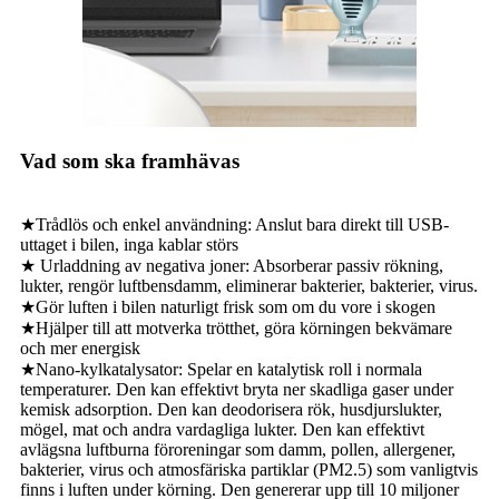
Vad som ska framhävas
★Trådlös och enkel användning: Anslut bara direkt till USB-
uttaget i bilen, inga kablar störs
★ Urladdning av negativa joner: Absorberar passiv rökning,
lukter, rengör luftbensdamm, eliminerar bakterier, bakterier, virus.
★Gör luften i bilen naturligt frisk som om du vore i skogen
★Hjälper till att motverka trötthet, göra körningen bekvämare
och mer energisk
★Nano-kylkatalysator: Spelar en katalytisk roll i normala
temperaturer. Den kan effektivt bryta ner skadliga gaser under
kemisk adsorption. Den kan deodorisera rök, husdjurslukter,
mögel, mat och andra vardagliga lukter. Den kan effektivt
avlägsna luftburna föroreningar som damm, pollen, allergener,
bakterier, virus och atmosfäriska partiklar (PM2.5) som vanligtvis
finns i luften under körning. Den genererar upp till 10 miljoner