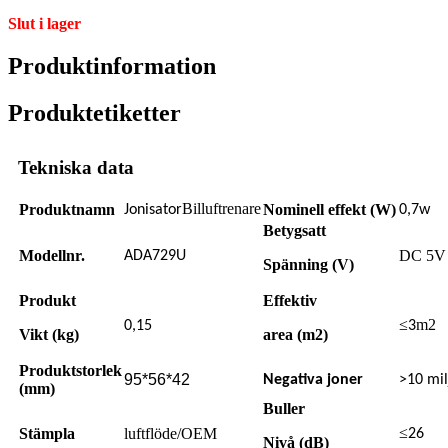
Slut i lager
Produktinformation
Produktetiketter
Tekniska data
Billuftrenare
Produktnamn
Nominell effekt (W)
Jonisator
0,7w
Betygsatt
Modellnr.
DC 5V
ADA729U
Spänning (V)
Produkt
Effektiv
≤
m2
0,15
3
Vikt (kg)
area (m2)
Produktstorlek
95*56*42
Negativa joner
>10 mil
(mm)
Buller
≤
Stämpla
luftflöde/OEM
26
Nivå (dB)