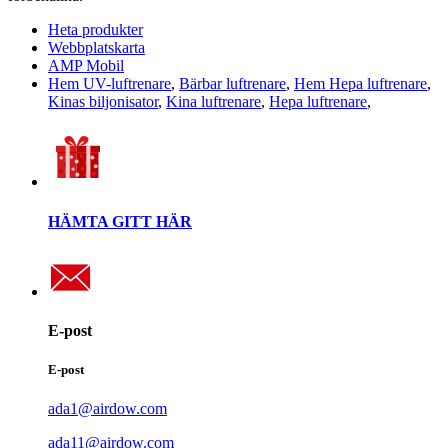
Heta produkter
Webbplatskarta
AMP Mobil
Hem UV-luftrenare
,
Bärbar luftrenare
,
Hem Hepa luftrenare
,
Kinas biljonisator
,
Kina luftrenare
,
Hepa luftrenare
,
HÄMTA GITT HÄR
E-post
E-post
ada1@airdow.com
ada11@airdow.com