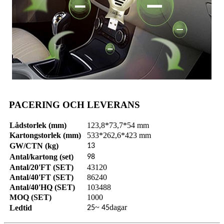
PACERING OCH LEVERANS
Lådstorlek (mm)
123,8*73,7*54 mm
Kartongstorlek (mm)
533*262,6*423 mm
GW/CTN (kg)
13
Antal/kartong (set)
98
Antal/20'FT (SET)
43120
Antal/40'FT (SET)
86240
Antal/40'HQ (SET)
103488
MOQ (SET)
1000
~
dagar
Ledtid
25
45