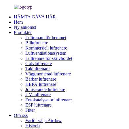
HÄMTA GÅVA HÄR
Hem
Ny ankomst
Produkter
Luftrenare för hemmet
Billuftrenare
Kommersiell luftrenare
Luftventilationssystem
Luftrenare för skrivbordet
Golvluftrenare
Takluftrenare
Väggmonterad luftrenare
Bärbar luftrenare
HEPA-luftrenare
Joniserande luftrenare
UV-luftrenare
Fotokatalysator luftrenare
ESP luftrenare
Filter
Om oss
Varför välja Airdow
Historia