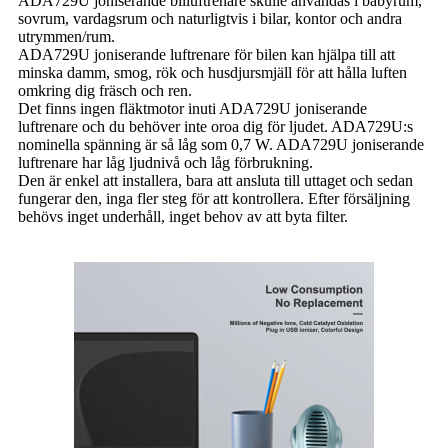
ADA729U joniserande billuftrenare skulle användas i babyrum,
sovrum, vardagsrum och naturligtvis i bilar, kontor och andra
utrymmen/rum.
ADA729U joniserande luftrenare för bilen kan hjälpa till att
minska damm, smog, rök och husdjursmjäll för att hålla luften
omkring dig fräsch och ren.
Det finns ingen fläktmotor inuti ADA729U joniserande
luftrenare och du behöver inte oroa dig för ljudet. ADA729U:s
nominella spänning är så låg som 0,7 W. ADA729U joniserande
luftrenare har låg ljudnivå och låg förbrukning.
Den är enkel att installera, bara att ansluta till uttaget och sedan
fungerar den, inga fler steg för att kontrollera. Efter försäljning
behövs inget underhåll, inget behov av att byta filter.