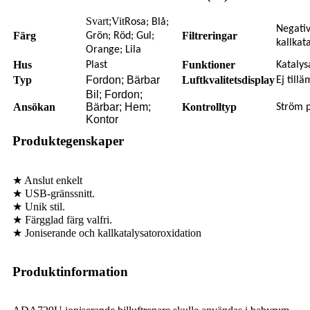
Svart;Vit
Rosa; Blå;
Negativ
Färg
Filtreringar
Grön; Röd; Gul;
kallkat
Orange; Lila
Hus
Funktioner
Plast
Katalys
Typ
Fordon; Bärbar
Luftkvalitetsdisplay
Ej tillä
Bil; Fordon;
Ansökan
Bärbar; Hem;
Kontrolltyp
Ström 
Kontor
Produktegenskaper
★ Anslut enkelt
★ USB-gränssnitt.
★ Unik stil.
★ Färgglad färg valfri.
★ Joniserande och kallkatalysatoroxidation
Produktinformation