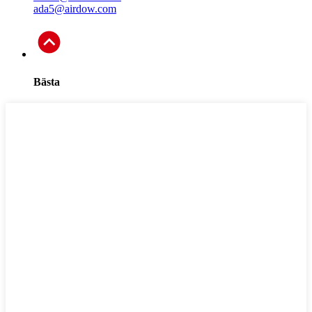
ada5@airdow.com
Bästa