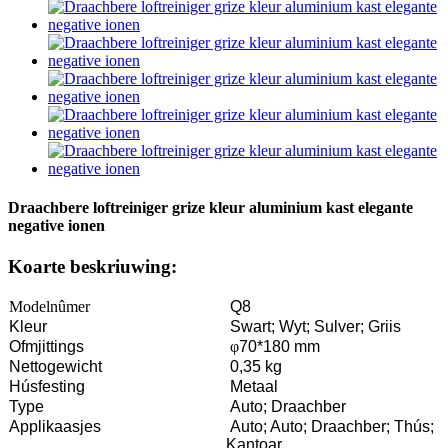
Draachbere loftreiniger grize kleur aluminium kast elegante
negative ionen
Koarte beskriuwing:
Modelnûmer
Q8
Kleur
Swart; Wyt; Sulver; Griis
Ofmjittings
φ
70*180 mm
Nettogewicht
0,35 kg
Húsfesting
Metaal
Type
Auto; Draachber
Applikaasjes
Auto; Auto; Draachber; Thús;
Kantoar