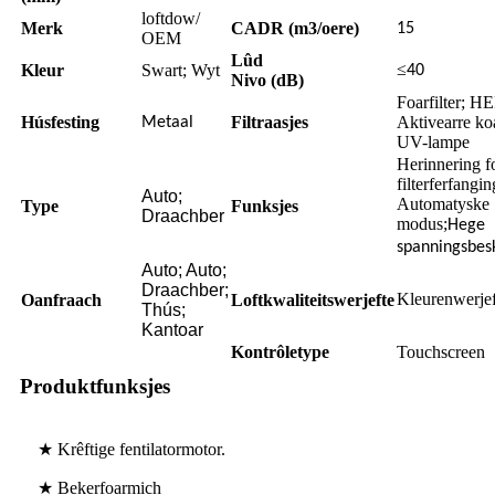
loftdow/
Merk
CADR (m3/oere)
15
OEM
Lûd
≤
Kleur
Swart; Wyt
40
Nivo (dB)
Foarfilter; H
Húsfesting
Filtraasjes
Aktivearre koa
Metaal
UV-lampe
Herinnering f
filterferfangin
Auto;
Automatyske
Type
Funksjes
Draachber
modus;
Hege
spanningsbes
Auto; Auto;
Draachber;
Kleurenwerjef
Oanfraach
Loftkwaliteitswerjefte
Thús;
Kantoar
Kontrôletype
Touchscreen
Produktfunksjes
★ Krêftige fentilatormotor.
★ Bekerfoarmich