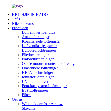
KRIJ HJIR IN KADO
Thús
Nije oankomst
Produkten
Loftreiniger foar thús
Autoluchtreiniger
Kommersjele loftreiniger
Loftventilaasjesysteem
Buroblêdluchtreiniger
Flierluchtreiniger
Plafondluchtreiniger
Oan 'e muorre monteare loftreiniger
Draachbere loftreiniger
HEPA-luchtreiniger
Ionisator loftreiniger
UV-luchtreiniger
Foto-katalysator Loftreiniger
ESP Loftreiniger
Filters
Oer ús
Wêrom kieze foar Airdow
Skiednis