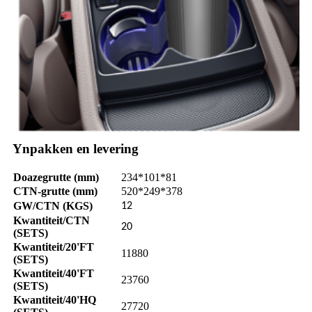
Ynpakken en levering
Doazegrutte (mm)
234*101*81
CTN-grutte (mm)
520*249*378
GW/CTN (KGS)
12
Kwantiteit/CTN
20
(SETS)
Kwantiteit/20'FT
11880
(SETS)
Kwantiteit/40'FT
23760
(SETS)
Kwantiteit/40'HQ
27720