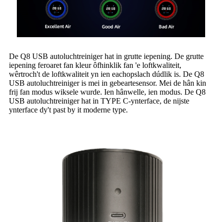
De Q8 USB autoluchtreiniger hat in grutte iepening. De grutte
iepening feroaret fan kleur ôfhinklik fan 'e loftkwaliteit,
wêrtroch't de loftkwaliteit yn ien eachopslach dúdlik is. De Q8
USB autoluchtreiniger is mei in gebeartesensor. Mei de hân kin
frij fan modus wiksele wurde. Ien hânwelle, ien modus. De Q8
USB autoluchtreiniger hat in TYPE C-ynterface, de nijste
ynterface dy't past by it moderne type.