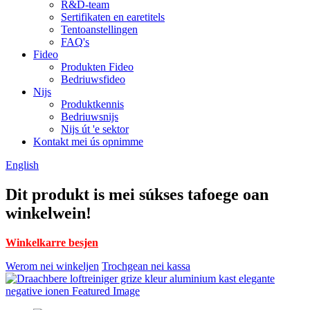
R&D-team
Sertifikaten en earetitels
Tentoanstellingen
FAQ's
Fideo
Produkten Fideo
Bedriuwsfideo
Nijs
Produktkennis
Bedriuwsnijs
Nijs út 'e sektor
Kontakt mei ús opnimme
English
Dit produkt is mei súkses tafoege oan
winkelwein!
Winkelkarre besjen
Werom nei winkeljen
Trochgean nei kassa