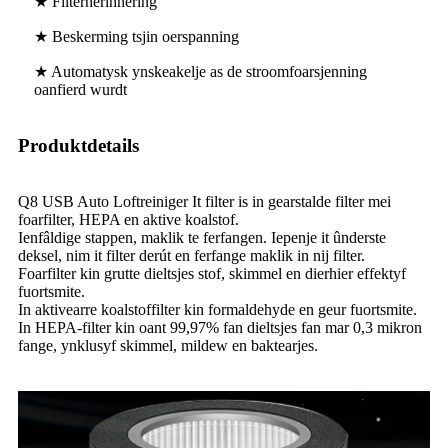
★ Filterherinnering
★ Beskerming tsjin oerspanning
★ Automatysk ynskeakelje as de stroomfoarsjenning
oanfierd wurdt
Produktdetails
Q8 USB Auto Loftreiniger It filter is in gearstalde filter mei
foarfilter, HEPA en aktive koalstof.
Ienfâldige stappen, maklik te ferfangen. Iepenje it ûnderste
deksel, nim it filter derút en ferfange maklik in nij filter.
Foarfilter kin grutte dieltsjes stof, skimmel en dierhier effektyf
fuortsmite.
In aktivearre koalstoffilter kin formaldehyde en geur fuortsmite.
In HEPA-filter kin oant 99,97% fan dieltsjes fan mar 0,3 mikron
fange, ynklusyf skimmel, mildew en baktearjes.