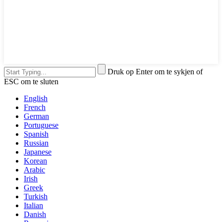
Druk op Enter om te sykjen of
ESC om te sluten
English
French
German
Portuguese
Spanish
Russian
Japanese
Korean
Arabic
Irish
Greek
Turkish
Italian
Danish