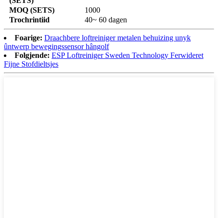
(SETS)
MOQ (SETS)
1000
Trochrintiid
40~ 60 dagen
Foarige:
Draachbere loftreiniger metalen behuizing unyk
ûntwerp bewegingssensor hângolf
Folgjende:
ESP Loftreiniger Sweden Technology Ferwideret
Fijne Stofdieltsjes