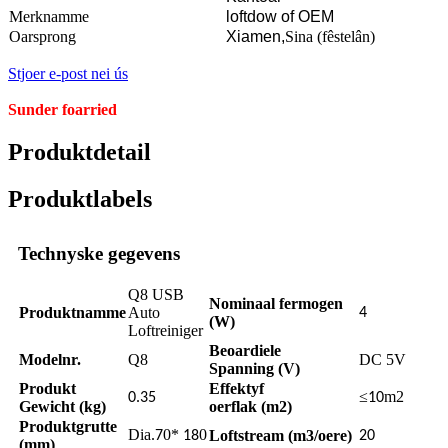
Merknamme
loftdow of OEM
Oarsprong
Xiamen,
Sina (fêstelân)
Stjoer e-post nei ús
Sunder foarried
Produktdetail
Produktlabels
Technyske gegevens
Q8 USB
Nominaal fermogen
Produktnamme
Auto
4
(W)
Loftreiniger
Beoardiele
Modelnr.
Q8
DC 5V
Spanning (V)
Produkt
Effektyf
≤
m2
0.35
10
Gewicht (kg)
oerflak (m2)
Produktgrutte
Dia.
0*
0
Loftstream (m3/oere)
7
18
20
(mm)