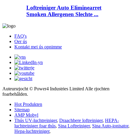
Loftreiniger Auto Eliminearret
Smoken Allergenen Slechte ...
FAQ's
Oer ús
Kontakt mei ús opnimme
Auteursrjocht © Power4 Industries Limited Alle rjochten
foarbehâlden.
Hot Produkten
Sitemap
AMP Mobyl
Thús UV-luchtreiniger
,
Draachbere loftreiniger
,
HEPA-
luchtreiniger foar thús
,
Sina Loftreiniger
,
Sina Auto-ionisator
,
Hepa-luchtreiniger
,