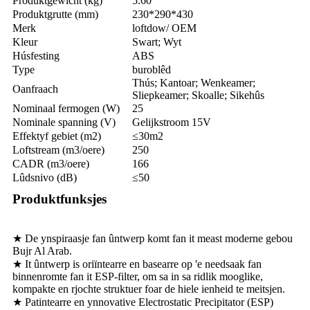
Produktgewicht (kg)
5.60
Produktgrutte (mm)
230*290*430
Merk
loftdow/ OEM
Kleur
Swart; Wyt
Húsfesting
ABS
Type
buroblêd
Thús; Kantoar; Wenkeamer;
Oanfraach
Sliepkeamer; Skoalle; Sikehûs
Nominaal fermogen (W)
25
Nominale spanning (V)
Gelijkstroom 15V
Effektyf gebiet (m2)
≤30m2
Loftstream (m3/oere)
250
CADR (m3/oere)
166
Lûdsnivo (dB)
≤50
Produktfunksjes
★ De ynspiraasje fan ûntwerp komt fan it meast moderne gebou
Bujr Al Arab.
★ It ûntwerp is oriïntearre en basearre op 'e needsaak fan
binnenromte fan it ESP-filter, om sa in sa ridlik mooglike,
kompakte en rjochte struktuer foar de hiele ienheid te meitsjen.
★ Patintearre en ynnovative Electrostatic Precipitator (ESP)