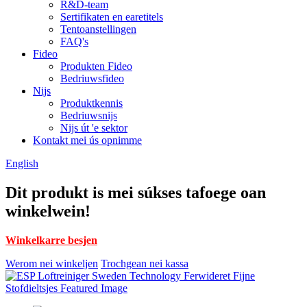
R&D-team
Sertifikaten en earetitels
Tentoanstellingen
FAQ's
Fideo
Produkten Fideo
Bedriuwsfideo
Nijs
Produktkennis
Bedriuwsnijs
Nijs út 'e sektor
Kontakt mei ús opnimme
English
Dit produkt is mei súkses tafoege oan
winkelwein!
Winkelkarre besjen
Werom nei winkeljen
Trochgean nei kassa