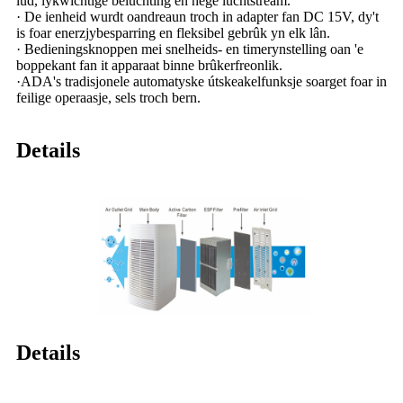
lûd, lykwichtige beluchting en hege luchtstream.
· De ienheid wurdt oandreaun troch in adapter fan DC 15V, dy't
is foar enerzjybesparring en fleksibel gebrûk yn elk lân.
· Bedieningsknoppen mei snelheids- en timerynstelling oan 'e
boppekant fan it apparaat binne brûkerfreonlik.
·ADA's tradisjonele automatyske útskeakelfunksje soarget foar in
feilige operaasje, sels troch bern.
Details
Details