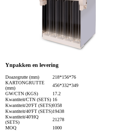
Ynpakken en levering
Doazegrutte (mm)
218*156*76
KARTONGRUTTE
456*332*349
(mm)
GW/CTN (KGS)
17.2
Kwantiteit/CTN (SETS)
16
Kwantiteit/20'FT (SETS)
9358
Kwantiteit/40'FT (SETS)
19438
Kwantiteit/40'HQ
21278
(SETS)
MOQ
1000