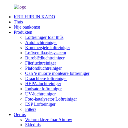
KRIJ HJIR IN KADO
Thús
Nije oankomst
Produkten
Loftreiniger foar thús
Autoluchtreiniger
Kommersjele loftreiniger
Loftventilaasjesysteem
Buroblêdluchtreiniger
Flierluchtreiniger
Plafondluchtreiniger
Oan 'e muorre monteare loftreiniger
Draachbere loftreiniger
HEPA-luchtreiniger
Ionisator loftreiniger
UV-luchtreiniger
Foto-katalysator Loftreiniger
ESP Loftreiniger
Filters
Oer ús
Wêrom kieze foar Airdow
Skiednis