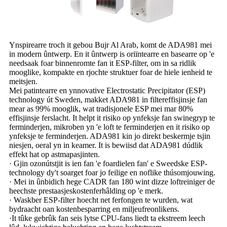
Ynspirearre troch it gebou Bujr Al Arab, komt de ADA981 mei
in modern ûntwerp. En it ûntwerp is oriïntearre en basearre op 'e
needsaak foar binnenromte fan it ESP-filter, om in sa ridlik
mooglike, kompakte en rjochte struktuer foar de hiele ienheid te
meitsjen.
Mei patintearre en ynnovative Electrostatic Precipitator (ESP)
technology út Sweden, makket ADA981 in filtereffisjinsje fan
mear as 99% mooglik, wat tradisjonele ESP mei mar 80%
effisjinsje ferslacht. It helpt it risiko op ynfeksje fan swinegryp te
ferminderjen, mikroben yn 'e loft te ferminderjen en it risiko op
ynfeksje te ferminderjen. ADA981 kin jo direkt beskermje tsjin
niesjen, oeral yn in keamer. It is bewiisd dat ADA981 dúdlik
effekt hat op astmapasjinten.
· Gjin ozonútstjit is ien fan 'e foardielen fan' e Sweedske ESP-
technology dy't soarget foar jo feilige en noflike thúsomjouwing.
· Mei in ûnbidich hege CADR fan 180 wint dizze loftreiniger de
heechste prestaasjeskostenferhâlding op 'e merk.
· Waskber ESP-filter hoecht net ferfongen te wurden, wat
bydraacht oan kostenbesparring en miljeufreonlikens.
·It tûke gebrûk fan seis lytse CPU-fans liedt ta ekstreem leech