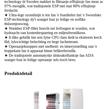
technology út Sweden makket in filtraasje-effisjinsje fan mear as
97% mooglik, wat tradisjonele ESP mei mar 80% effisjinsje
ferslacht.
★ Ultra-lege ozonútstjit is ien fan 'e foardielen fan' e Sweedske
ESP-technology dy't soarget foar jo feilige en noflike
thúsomjouwing.
★ Waskber ESP-filter hoecht net ferfongen te wurden, wat
bydraacht oan kostenbesparring en miljeufreonlikens.
★ It tûke gebrûk fan seis lytse CPU-fans liedt ta ekstreem leech
lûd, lykwichtige beluchting en hege luchtstream.
★ Operaasjeknoppen mei snelheid- en timerynstelling oan 'e
boppekant fan it apparaat binne brûkerfreonlik.
★ De tradisjonele automatyske útskeakelfunksje fan ADA
soarget foar in feilige operaasje sels troch bern.
Produktdetail