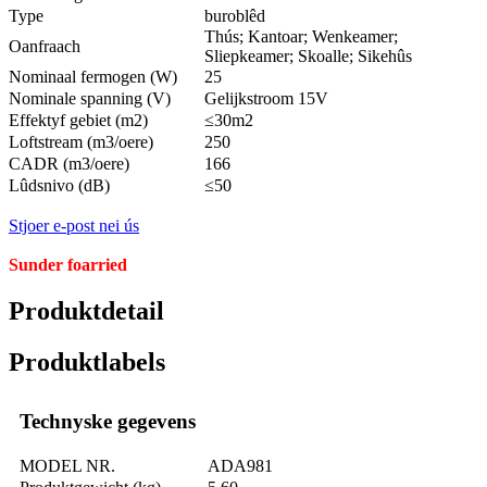
Type
buroblêd
Thús; Kantoar; Wenkeamer;
Oanfraach
Sliepkeamer; Skoalle; Sikehûs
Nominaal fermogen (W)
25
Nominale spanning (V)
Gelijkstroom 15V
Effektyf gebiet (m2)
≤30m2
Loftstream (m3/oere)
250
CADR (m3/oere)
166
Lûdsnivo (dB)
≤50
Stjoer e-post nei ús
Sunder foarried
Produktdetail
Produktlabels
Technyske gegevens
MODEL NR.
ADA981