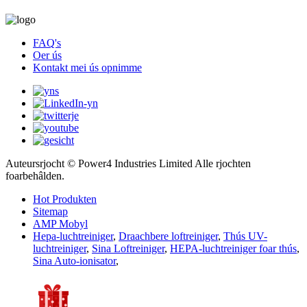
FAQ's
Oer ús
Kontakt mei ús opnimme
Auteursrjocht © Power4 Industries Limited Alle rjochten
foarbehâlden.
Hot Produkten
Sitemap
AMP Mobyl
Hepa-luchtreiniger
,
Draachbere loftreiniger
,
Thús UV-
luchtreiniger
,
Sina Loftreiniger
,
HEPA-luchtreiniger foar thús
,
Sina Auto-ionisator
,