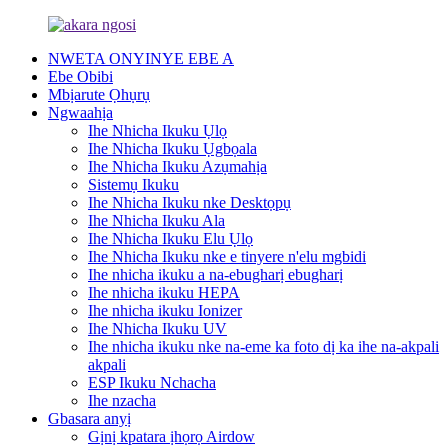
NWETA ONYINYE EBE A
Ebe Obibi
Mbịarute Ọhụrụ
Ngwaahịa
Ihe Nhicha Ikuku Ụlọ
Ihe Nhicha Ikuku Ụgbọala
Ihe Nhicha Ikuku Azụmahịa
Sistemụ Ikuku
Ihe Nhicha Ikuku nke Desktọpụ
Ihe Nhicha Ikuku Ala
Ihe Nhicha Ikuku Elu Ụlọ
Ihe Nhicha Ikuku nke e tinyere n'elu mgbidi
Ihe nhicha ikuku a na-ebugharị ebugharị
Ihe nhicha ikuku HEPA
Ihe nhicha ikuku Ionizer
Ihe Nhicha Ikuku UV
Ihe nhicha ikuku nke na-eme ka foto dị ka ihe na-akpali
akpali
ESP Ikuku Nchacha
Ihe nzacha
Gbasara anyị
Gịnị kpatara ịhọrọ Airdow