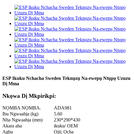
ESP Ikuku Nchacha Sweden Teknụzụ Na-ewepụ Ntụpọ Uzuzu
Dị Mma
Nkọwa Dị Mkpirikpi:
NỌMBA NỌMBA.
ADA981
Ibu Ngwaahịa (kg)
5.60
Nha Ngwaahịa (mm)
230*290*430
Akara aha
ikuku/ OEM
Agba
Ojii; Ọcha