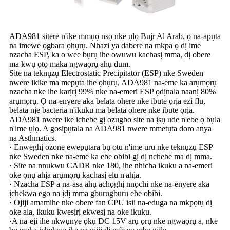
ADA981 sitere n'ike mmụọ nsọ nke ụlọ Bujr Al Arab, ọ na-apụta
na imewe ọgbara ọhụrụ. Nhazi ya dabere na mkpa ọ dị ime
nzacha ESP, ka o wee bụrụ ihe owuwu kachasị mma, dị obere
ma kwụ ọtọ maka ngwaọrụ ahụ dum.
Site na teknụzụ Electrostatic Precipitator (ESP) nke Sweden
nwere ikike ma mepụta ihe ọhụrụ, ADA981 na-eme ka arụmọrụ
nzacha nke ihe karịrị 99% nke na-emeri ESP ọdịnala naanị 80%
arụmọrụ. Ọ na-enyere aka belata ohere nke ibute ọrịa ezì flu,
belata nje bacteria n'ikuku ma belata ohere nke ibute ọrịa.
ADA981 nwere ike ichebe gị ozugbo site na ịsụ ude n'ebe ọ bụla
n'ime ụlọ. A gosipụtala na ADA981 nwere mmetụta doro anya
na Asthmatics.
· Enweghị ozone ewepụtara bụ otu n'ime uru nke teknụzụ ESP
nke Sweden nke na-eme ka ebe obibi gị dị nchebe ma dị mma.
· Site na nnukwu CADR nke 180, ihe nhicha ikuku a na-emeri
oke ọnụ ahịa arụmọrụ kachasị elu n'ahịa.
· Nzacha ESP a na-asa ahụ achọghị nnọchi nke na-enyere aka
ịchekwa ego na ịdị mma gburugburu ebe obibi.
· Ojiji amamihe nke obere fan CPU isii na-eduga na mkpọtụ dị
oke ala, ikuku kwesịrị ekwesị na oke ikuku.
·A na-eji ihe nkwụnye ọkụ DC 15V arụ ọrụ nke ngwaọrụ a, nke