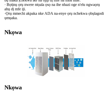
bụ maka ịchekwa ike na ojiji dị mfe na mba niile.
· Bọtịnụ ọrụ nwere ntọala ọsọ na ihe nhazi oge n'elu ngwaọrụ
ahụ dị mfe iji.
·Ọrụ mmechi akpaka nke ADA na-enye ọrụ nchekwa ọbụlagodi
ụmụaka.
Nkọwa
Nkọwa