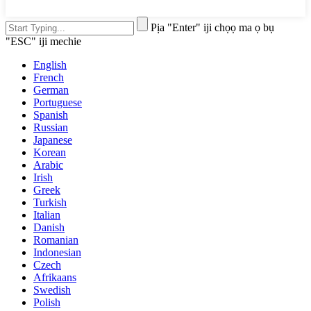
Pịa "Enter" iji chọọ ma ọ bụ
"ESC" iji mechie
English
French
German
Portuguese
Spanish
Russian
Japanese
Korean
Arabic
Irish
Greek
Turkish
Italian
Danish
Romanian
Indonesian
Czech
Afrikaans
Swedish
Polish