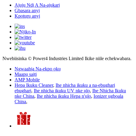
Ajụjụ Ndị A Na-ajụkarị
Gbasara anyị
Kpọtụrụ anyị
Nwebiisinka © Power4 Industries Limited Ikike niile echekwabara.
Ngwaahịa Na-ekpo ọkụ
Maapụ saịtị
AMP Mobile
Hepa Ikuku Cleaner
,
Ihe nhicha ikuku a na-ebugharị
ebugharị
,
Ihe nhicha ikuku UV nke ụlọ
,
Ihe Nhicha Ikuku
nke China
,
Ihe nhicha ikuku Hepa n'ụlọ
,
Ionizer ụgbọala
China
,