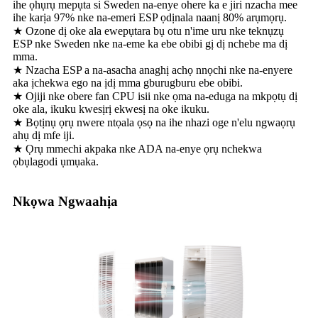
ihe ọhụrụ mepụta si Sweden na-enye ohere ka e jiri nzacha mee
ihe karịa 97% nke na-emeri ESP ọdịnala naanị 80% arụmọrụ.
★ Ozone dị oke ala ewepụtara bụ otu n'ime uru nke teknụzụ
ESP nke Sweden nke na-eme ka ebe obibi gị dị nchebe ma dị
mma.
★ Nzacha ESP a na-asacha anaghị achọ nnọchi nke na-enyere
aka ịchekwa ego na ịdị mma gburugburu ebe obibi.
★ Ojiji nke obere fan CPU isii nke ọma na-eduga na mkpọtụ dị
oke ala, ikuku kwesịrị ekwesị na oke ikuku.
★ Bọtịnụ ọrụ nwere ntọala ọsọ na ihe nhazi oge n'elu ngwaọrụ
ahụ dị mfe iji.
★ Ọrụ mmechi akpaka nke ADA na-enye ọrụ nchekwa
ọbụlagodi ụmụaka.
Nkọwa Ngwaahịa