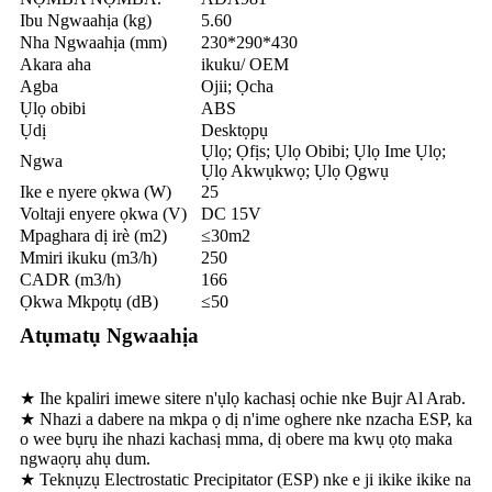
Ibu Ngwaahịa (kg)
5.60
Nha Ngwaahịa (mm)
230*290*430
Akara aha
ikuku/ OEM
Agba
Ojii; Ọcha
Ụlọ obibi
ABS
Ụdị
Desktọpụ
Ụlọ; Ọfịs; Ụlọ Obibi; Ụlọ Ime Ụlọ;
Ngwa
Ụlọ Akwụkwọ; Ụlọ Ọgwụ
Ike e nyere ọkwa (W)
25
Voltaji enyere ọkwa (V)
DC 15V
Mpaghara dị irè (m2)
≤30m2
Mmiri ikuku (m3/h)
250
CADR (m3/h)
166
Ọkwa Mkpọtụ (dB)
≤50
Atụmatụ Ngwaahịa
★ Ihe kpaliri imewe sitere n'ụlọ kachasị ochie nke Bujr Al Arab.
★ Nhazi a dabere na mkpa ọ dị n'ime oghere nke nzacha ESP, ka
o wee bụrụ ihe nhazi kachasị mma, dị obere ma kwụ ọtọ maka
ngwaọrụ ahụ dum.
★ Teknụzụ Electrostatic Precipitator (ESP) nke e ji ikike ikike na