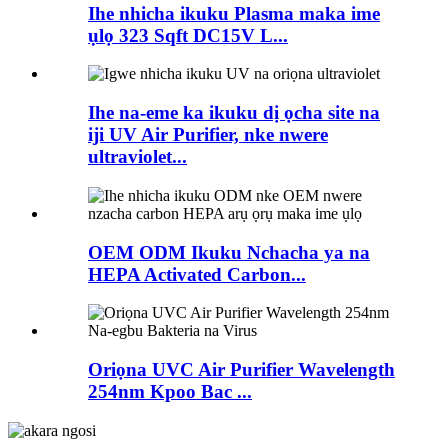
Ihe nhicha ikuku Plasma maka ime
ụlọ 323 Sqft DC15V L...
Ihe na-eme ka ikuku dị ọcha site na
iji UV Air Purifier, nke nwere
ultraviolet...
OEM ODM Ikuku Nchacha ya na
HEPA Activated Carbon...
Oriọna UVC Air Purifier Wavelength
254nm Kpoo Bac ...