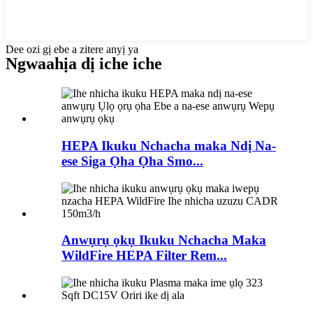
Dee ozi gị ebe a zitere anyị ya
Ngwaahịa dị iche iche
HEPA Ikuku Nchacha maka Ndị Na-
ese Siga Ọha Ọha Smo...
Anwụrụ ọkụ Ikuku Nchacha Maka
WildFire HEPA Filter Rem...