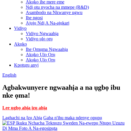
Akụkọ ihe mere eme
Ndị otu nyocha na mmepe (R&D)
Asambodo na Nkwanye ugwu
Ihe ngosi
Ajụjụ Ndị A Na-ajụkarị
Vidiyo
Vidiyo Ngwaahịa
Vidiyo ụlọ ọrụ
Akụkọ
Ihe Ọmụma Ngwaahịa
Akụkọ Ụlọ Ọrụ
Akụkọ Ụlọ Ọrụ
Kpọtụrụ anyị
English
Agbakwunyere ngwaahịa a na ụgbọ ibu
nke ọma!
Lee ụgbọ ahịa ịzụ ahịa
Laghachi na Ịzụ Ahịa
Gaba n'ihu maka ndenye ọpụpụ