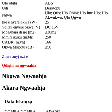
Ụlọ obibi
ABS
Ụdị
Desktọpụ
Ụlọ; Ọfịs; Ụlọ Obibi; Ụlọ Ime Ụlọ; Ụlọ
Ngwa
Akwụkwọ; Ụlọ Ọgwụ
Ike e nyere ọkwa (W)
25
Voltaji enyere ọkwa (V)
DC 15V
Mpaghara dị irè (m2)
≤30m2
Mmiri ikuku (m3/h)
250
CADR (m3/h)
166
Ọkwa Mkpọtụ (dB)
≤50
Zitere anyị ozi-e
Ọdịghị na ngwaahịa
Nkọwa Ngwaahịa
Akara Ngwaahịa
Data teknụzụ
NỌMBA NỌMBA.
ADA981