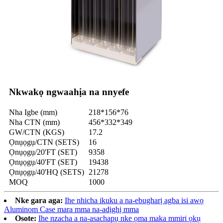
Nkwakọ ngwaahịa na nnyefe
Nha Igbe (mm)
218*156*76
Nha CTN (mm)
456*332*349
GW/CTN (KGS)
17.2
Ọnụọgụ/CTN (SETS)
16
Ọnụọgụ/20'FT (SET)
9358
Ọnụọgụ/40'FT (SET)
19438
Ọnụọgụ/40'HQ (SETS)
21278
MOQ
1000
Nke gara aga:
Ihe nhicha ikuku a na-ebugharị agba isi awọ
Aluminom Case mara mma na-adịghị mma
Osote:
Ihe nzacha a na-asachapụ nke ọma maka mmiri ọkụ