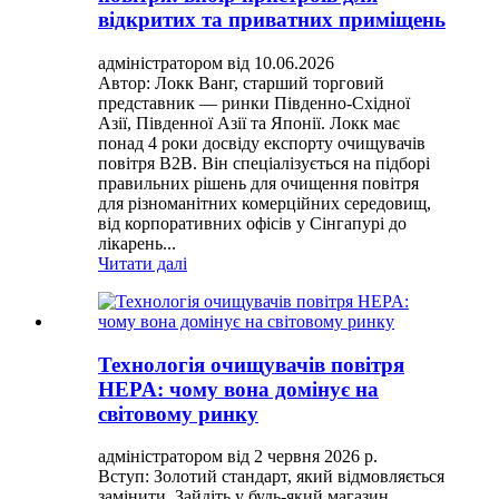
відкритих та приватних приміщень
адміністратором від 10.06.2026
Автор: Локк Ванг, старший торговий
представник — ринки Південно-Східної
Азії, Південної Азії та Японії. Локк має
понад 4 роки досвіду експорту очищувачів
повітря B2B. Він спеціалізується на підборі
правильних рішень для очищення повітря
для різноманітних комерційних середовищ,
від корпоративних офісів у Сінгапурі до
лікарень...
Читати далі
Технологія очищувачів повітря
HEPA: чому вона домінує на
світовому ринку
адміністратором від 2 червня 2026 р.
Вступ: Золотий стандарт, який відмовляється
замінити. Зайдіть у будь-який магазин