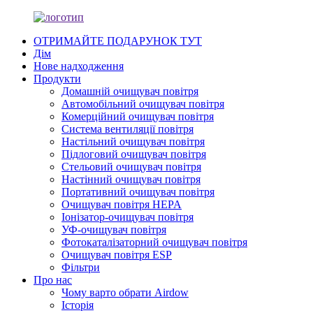
ОТРИМАЙТЕ ПОДАРУНОК ТУТ
Дім
Нове надходження
Продукти
Домашній очищувач повітря
Автомобільний очищувач повітря
Комерційний очищувач повітря
Система вентиляції повітря
Настільний очищувач повітря
Підлоговий очищувач повітря
Стельовий очищувач повітря
Настінний очищувач повітря
Портативний очищувач повітря
Очищувач повітря HEPA
Іонізатор-очищувач повітря
УФ-очищувач повітря
Фотокаталізаторний очищувач повітря
Очищувач повітря ESP
Фільтри
Про нас
Чому варто обрати Airdow
Історія