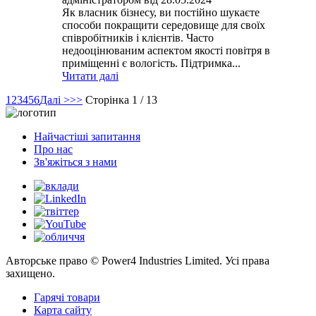
Як власник бізнесу, ви постійно шукаєте
способи покращити середовище для своїх
співробітників і клієнтів. Часто
недооцінюваним аспектом якості повітря в
приміщенні є вологість. Підтримка...
Читати далі
1
2
3
4
5
6
Далі >
>>
Сторінка 1 / 13
Найчастіші запитання
Про нас
Зв'яжіться з нами
Авторське право © Power4 Industries Limited. Усі права
захищено.
Гарячі товари
Карта сайту