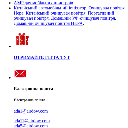
AMP для мобільних пристроїв
Китайський автомобільний іонізатор
,
Очищувач повітря
Hepa
,
Китайський очищувач повітря
,
Портативний
очищувач повітря
,
Домашній УФ-очищувач повітря
,
Домашній очищувач повітря HEPA
,
ОТРИМАЙТЕ ГІТТА ТУТ
Електронна пошта
Електронна пошта
ada1@airdow.com
ada11@airdow.com
ada5@airdow.com