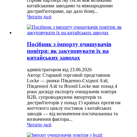
сприяв партнерству OEM між великими
китайськими заводами та міжнародними
дистриб'юторами, що дало йому...
Читати далі
Посібник з імпорту очищувачів
повітря: як закуповувати їх на
китайських заводах
адміністратором від 23.06.2026
Автор: Старший торговий представник
Locke — ринки Південно-Східної Азії,
Південної Азії та Японії Locke має понад 4
роки досвіду експорту очищувачів повітря
B2B, супроводжуючи імпортерів та
дистриб'юторів у понад 15 країнах протягом
життєвого циклу поставок з китайських
заводів — від визначення постачальника та
визначення фактора...
Читати далі