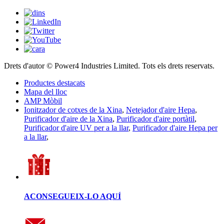
Drets d'autor © Power4 Industries Limited. Tots els drets reservats.
Productes destacats
Mapa del lloc
AMP Mòbil
Ionitzador de cotxes de la Xina
,
Netejador d'aire Hepa
,
Purificador d'aire de la Xina
,
Purificador d'aire portàtil
,
Purificador d'aire UV per a la llar
,
Purificador d'aire Hepa per
a la llar
,
ACONSEGUEIX-LO AQUÍ