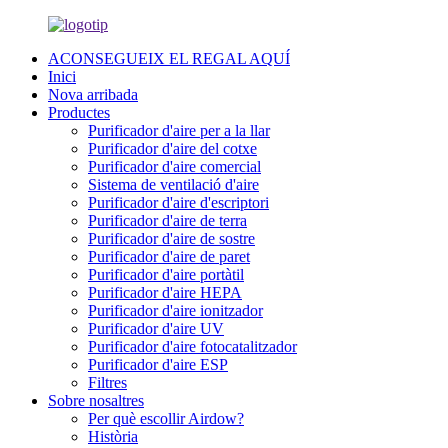
ACONSEGUEIX EL REGAL AQUÍ
Inici
Nova arribada
Productes
Purificador d'aire per a la llar
Purificador d'aire del cotxe
Purificador d'aire comercial
Sistema de ventilació d'aire
Purificador d'aire d'escriptori
Purificador d'aire de terra
Purificador d'aire de sostre
Purificador d'aire de paret
Purificador d'aire portàtil
Purificador d'aire HEPA
Purificador d'aire ionitzador
Purificador d'aire UV
Purificador d'aire fotocatalitzador
Purificador d'aire ESP
Filtres
Sobre nosaltres
Per què escollir Airdow?
Història