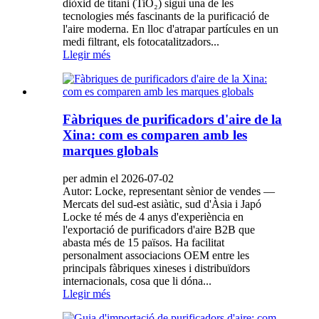
diòxid de titani (TiO₂) sigui una de les
tecnologies més fascinants de la purificació de
l'aire moderna. En lloc d'atrapar partícules en un
medi filtrant, els fotocatalitzadors...
Llegir més
Fàbriques de purificadors d'aire de la
Xina: com es comparen amb les
marques globals
per admin el 2026-07-02
Autor: Locke, representant sènior de vendes —
Mercats del sud-est asiàtic, sud d'Àsia i Japó
Locke té més de 4 anys d'experiència en
l'exportació de purificadors d'aire B2B que
abasta més de 15 països. Ha facilitat
personalment associacions OEM entre les
principals fàbriques xineses i distribuïdors
internacionals, cosa que li dóna...
Llegir més