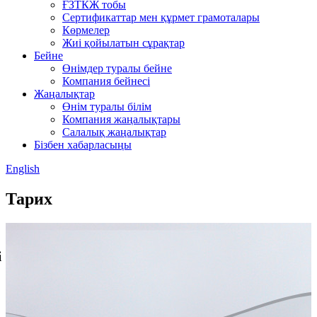
ҒЗТКЖ тобы
Сертификаттар мен құрмет грамоталары
Көрмелер
Жиі қойылатын сұрақтар
Бейне
Өнімдер туралы бейне
Компания бейнесі
Жаңалықтар
Өнім туралы білім
Компания жаңалықтары
Салалық жаңалықтар
Бізбен хабарласыңы
English
Тарих
і