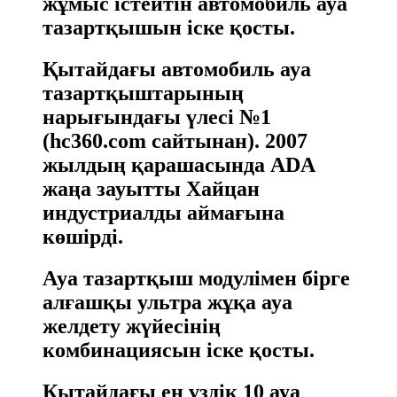
жұмыс істейтін автомобиль ауа
тазартқышын іске қосты.
Қытайдағы автомобиль ауа
тазартқыштарының
нарығындағы үлесі №1
(hc360.com сайтынан). 2007
жылдың қарашасында ADA
жаңа зауытты Хайцан
индустриалды аймағына
көшірді.
Ауа тазартқыш модулімен бірге
алғашқы ультра жұқа ауа
желдету жүйесінің
комбинациясын іске қосты.
Қытайдағы ең үздік 10 ауа