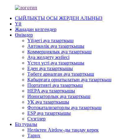
СЫЙЛЫҚТЫ ОСЫ ЖЕРДЕН АЛЫҢЫЗ
Үй
Жаңадан келгендер
Өнімдер
Үйдегі ауа тазартқыш
Автокөлік ауа тазартқышы
Коммерциялық ауа тазартқыш
Ауа желдету жүйесі
Үстел үсті ауа тазартқышы
Еден ауа тазартқышы
Төбеге арналған ауа тазартқыш
Қабырғаға орнатылатын ауа тазартқыш
Портативті ауа тазартқыш
HEPA ауа тазартқышы
Ионизаторлық ауа тазартқыш
УК ауа тазартқышы
Фотокатализаторлы ауа тазартқыш
ESP ауа тазартқышы
Сүзгілер
Біз туралы
Неліктен Airdow-ды таңдау керек
Тарих