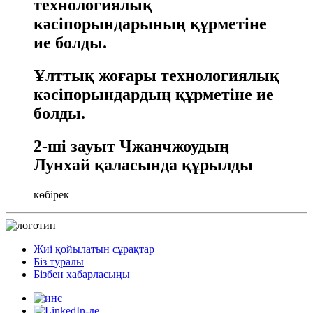
технологиялық
кәсіпорындарының құрметіне
ие болды.
Ұлттық жоғары технологиялық
кәсіпорындардың құрметіне ие
болды.
2-ші зауыт Чжанчжоудың
Лунхай қаласында құрылды
көбірек
Жиі қойылатын сұрақтар
Біз туралы
Бізбен хабарласыңы