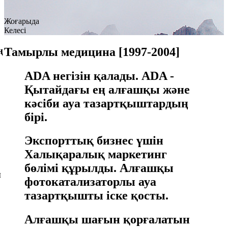
Жоғарыда
Келесі
Тамырлы медицина [1997-2004]
ң
ADA негізін қалады. ADA -
Қытайдағы ең алғашқы және
кәсіби ауа тазартқыштардың
бірі.
Экспорттық бизнес үшін
Халықаралық маркетинг
бөлімі құрылды. Алғашқы
ы
фотокатализаторлы ауа
тазартқышты іске қосты.
Алғашқы шағын қорғалатын