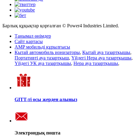
Барлық құқықтар қорғалған © Power4 Industries Limited.
Танымал өнімдер
Сайт картасы
AMP мобильді құрылғысы
Қытай автомобиль ионизаторы
,
Қытай ауа тазартқышы
,
Портативті ауа тазартқыш
,
Үйдегі Hepa ауа тазартқышы
,
Үйдегі УК ауа тазартқышы
,
Hepa ауа тазартқышы
,
GITT-ті осы жерден алыңыз
Электрондық пошта