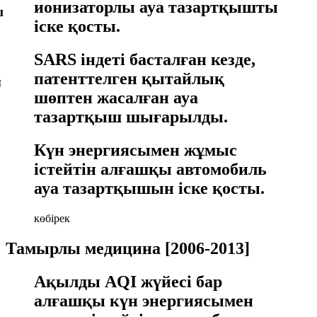
ионизаторлы ауа тазартқышты
ш
іске қосты.
SARS індеті басталған кезде,
патенттелген қытайлық
ы
шөптен жасалған ауа
тазартқыш шығарылды.
Күн энергиясымен жұмыс
істейтін алғашқы автомобиль
ауа тазартқышын іске қосты.
көбірек
Тамырлы медицина [2006-2013]
Ақылды AQI жүйесі бар
алғашқы күн энергиясымен