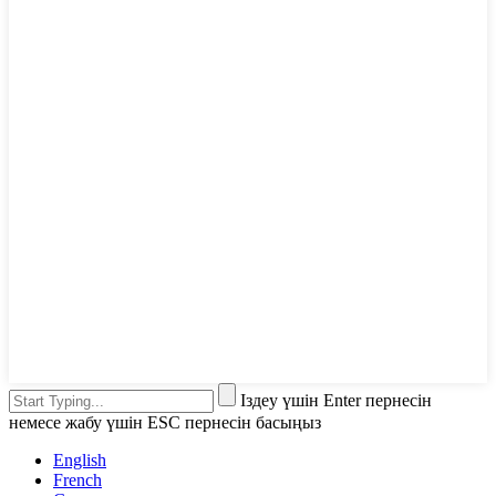
Іздеу үшін Enter пернесін
немесе жабу үшін ESC пернесін басыңыз
English
French