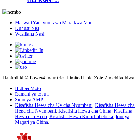
cha Kweli ...
Maswali Yanayoulizwa Mara kwa Mara
Kuhusu Sisi
Wasiliana Nasi
Hakimiliki © Power4 Industries Limited Haki Zote Zimehifadhiwa.
Bidhaa Moto
Ramani ya tovuti
Simu ya AMP
Kisafisha Hewa cha Uv cha Nyumbani
,
Kisafisha Hewa cha
Hepa cha Nyumbani
,
Kisafisha Hewa cha China
,
Kisafisha
Hewa cha Hepa
,
Kisafisha Hewa Kinachobebeka
,
Ioni ya
Magari ya China
,