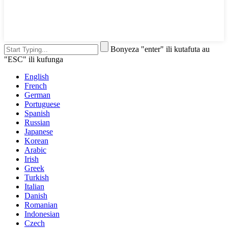
Bonyeza "enter" ili kutafuta au
"ESC" ili kufunga
English
French
German
Portuguese
Spanish
Russian
Japanese
Korean
Arabic
Irish
Greek
Turkish
Italian
Danish
Romanian
Indonesian
Czech