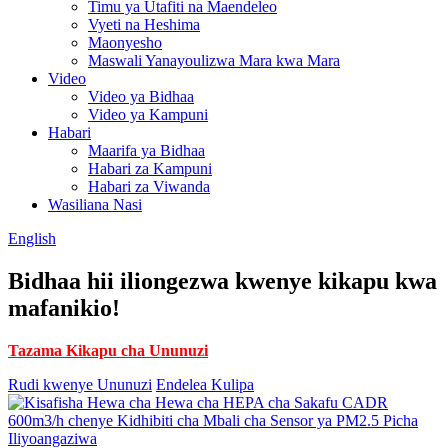
Timu ya Utafiti na Maendeleo
Vyeti na Heshima
Maonyesho
Maswali Yanayoulizwa Mara kwa Mara
Video
Video ya Bidhaa
Video ya Kampuni
Habari
Maarifa ya Bidhaa
Habari za Kampuni
Habari za Viwanda
Wasiliana Nasi
English
Bidhaa hii iliongezwa kwenye kikapu kwa
mafanikio!
Tazama Kikapu cha Ununuzi
Rudi kwenye Ununuzi
Endelea Kulipa