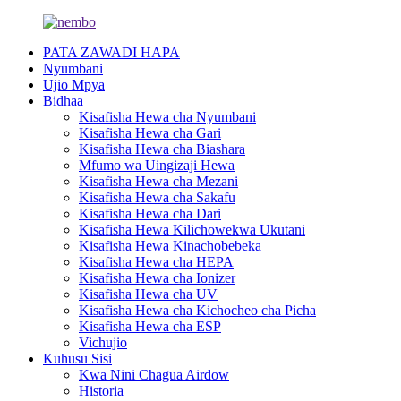
PATA ZAWADI HAPA
Nyumbani
Ujio Mpya
Bidhaa
Kisafisha Hewa cha Nyumbani
Kisafisha Hewa cha Gari
Kisafisha Hewa cha Biashara
Mfumo wa Uingizaji Hewa
Kisafisha Hewa cha Mezani
Kisafisha Hewa cha Sakafu
Kisafisha Hewa cha Dari
Kisafisha Hewa Kilichowekwa Ukutani
Kisafisha Hewa Kinachobebeka
Kisafisha Hewa cha HEPA
Kisafisha Hewa cha Ionizer
Kisafisha Hewa cha UV
Kisafisha Hewa cha Kichocheo cha Picha
Kisafisha Hewa cha ESP
Vichujio
Kuhusu Sisi
Kwa Nini Chagua Airdow
Historia