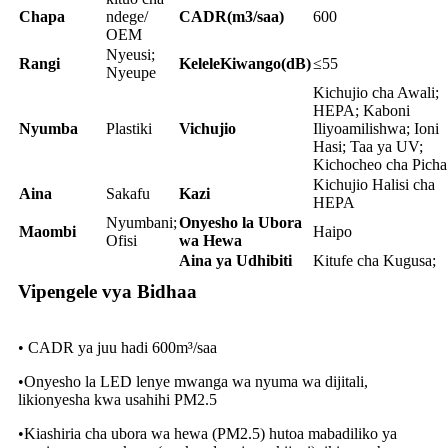
Chapa
ndege/
CADR(m3/saa)
600
OEM
Nyeusi;
Rangi
Kelele
Kiwango(dB)
≤55
Nyeupe
Kichujio cha Awali;
HEPA; Kaboni
Nyumba
Plastiki
Vichujio
Iliyoamilishwa; Ioni
Hasi; Taa ya UV;
Kichocheo cha Picha
Kichujio Halisi cha
Aina
Sakafu
Kazi
HEPA
Nyumbani;
Onyesho la Ubora
Maombi
Haipo
Ofisi
wa Hewa
Aina ya Udhibiti
Kitufe cha Kugusa;
Vipengele vya Bidhaa
• CADR ya juu hadi 600m³/saa
•Onyesho la LED lenye mwanga wa nyuma wa dijitali,
likionyesha kwa usahihi PM2.5
•Kiashiria cha ubora wa hewa (PM2.5) hutoa mabadiliko ya