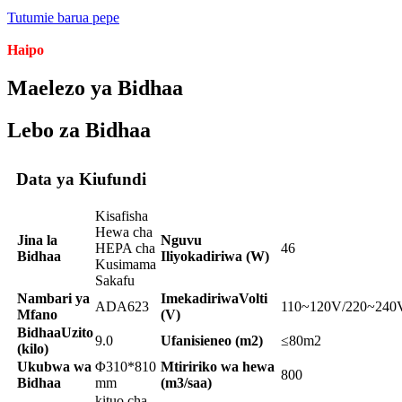
Tutumie barua pepe
Haipo
Maelezo ya Bidhaa
Lebo za Bidhaa
Data ya Kiufundi
Kisafisha
Hewa cha
Jina la
Nguvu
HEPA cha
46
Bidhaa
Iliyokadiriwa (W)
Kusimama
Sakafu
Nambari ya
Imekadiriwa
Volti
ADA623
110~120V/220~240
Mfano
(V)
Bidhaa
Uzito
9.0
Ufanisi
eneo (m2)
≤80m2
(kilo)
Ukubwa wa
Φ310*810
Mtiririko wa hewa
800
Bidhaa
mm
(m3/saa)
kituo cha