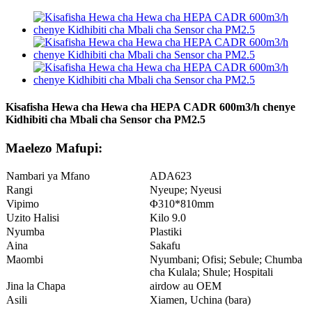
Kisafisha Hewa cha Hewa cha HEPA CADR 600m3/h chenye
Kidhibiti cha Mbali cha Sensor cha PM2.5
Maelezo Mafupi:
Nambari ya Mfano
ADA623
Rangi
Nyeupe; Nyeusi
Vipimo
Φ310*810mm
Uzito Halisi
Kilo 9.0
Nyumba
Plastiki
Aina
Sakafu
Maombi
Nyumbani; Ofisi; Sebule; Chumba
cha Kulala; Shule; Hospitali
Jina la Chapa
airdow au OEM
Asili
Xiamen, Uchina (bara)