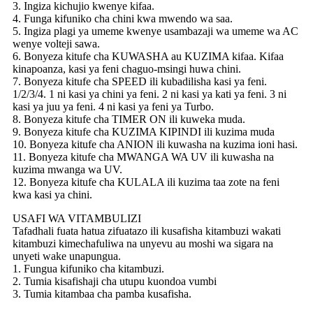
3. Ingiza kichujio kwenye kifaa.
4. Funga kifuniko cha chini kwa mwendo wa saa.
5. Ingiza plagi ya umeme kwenye usambazaji wa umeme wa AC
wenye volteji sawa.
6. Bonyeza kitufe cha KUWASHA au KUZIMA kifaa. Kifaa
kinapoanza, kasi ya feni chaguo-msingi huwa chini.
7. Bonyeza kitufe cha SPEED ili kubadilisha kasi ya feni.
1/2/3/4. 1 ni kasi ya chini ya feni. 2 ni kasi ya kati ya feni. 3 ni
kasi ya juu ya feni. 4 ni kasi ya feni ya Turbo.
8. Bonyeza kitufe cha TIMER ON ili kuweka muda.
9. Bonyeza kitufe cha KUZIMA KIPINDI ili kuzima muda
10. Bonyeza kitufe cha ANION ili kuwasha na kuzima ioni hasi.
11. Bonyeza kitufe cha MWANGA WA UV ili kuwasha na
kuzima mwanga wa UV.
12. Bonyeza kitufe cha KULALA ili kuzima taa zote na feni
kwa kasi ya chini.
USAFI WA VITAMBULIZI
Tafadhali fuata hatua zifuatazo ili kusafisha kitambuzi wakati
kitambuzi kimechafuliwa na unyevu au moshi wa sigara na
unyeti wake unapungua.
1. Fungua kifuniko cha kitambuzi.
2. Tumia kisafishaji cha utupu kuondoa vumbi
3. Tumia kitambaa cha pamba kusafisha.