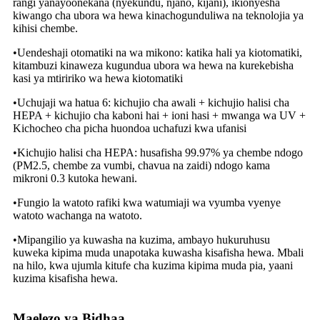
rangi yanayoonekana (nyekundu, njano, kijani), ikionyesha
kiwango cha ubora wa hewa kinachogunduliwa na teknolojia ya
kihisi chembe.
•Uendeshaji otomatiki na wa mikono: katika hali ya kiotomatiki,
kitambuzi kinaweza kugundua ubora wa hewa na kurekebisha
kasi ya mtiririko wa hewa kiotomatiki
•Uchujaji wa hatua 6: kichujio cha awali + kichujio halisi cha
HEPA + kichujio cha kaboni hai + ioni hasi + mwanga wa UV +
Kichocheo cha picha huondoa uchafuzi kwa ufanisi
•Kichujio halisi cha HEPA: husafisha 99.97% ya chembe ndogo
(PM2.5, chembe za vumbi, chavua na zaidi) ndogo kama
mikroni 0.3 kutoka hewani.
•Fungio la watoto rafiki kwa watumiaji wa vyumba vyenye
watoto wachanga na watoto.
•Mipangilio ya kuwasha na kuzima, ambayo hukuruhusu
kuweka kipima muda unapotaka kuwasha kisafisha hewa. Mbali
na hilo, kwa ujumla kitufe cha kuzima kipima muda pia, yaani
kuzima kisafisha hewa.
Maelezo ya Bidhaa