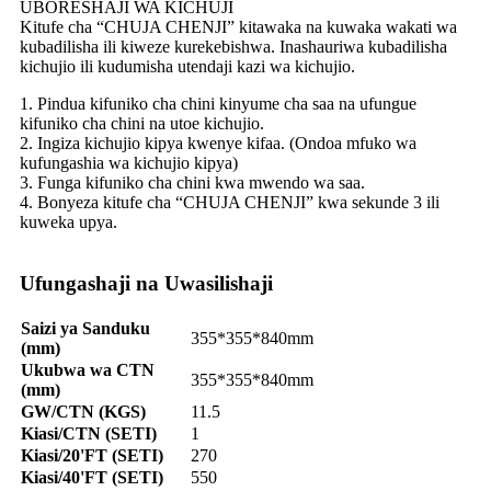
UBORESHAJI WA KICHUJI
Kitufe cha “CHUJA CHENJI” kitawaka na kuwaka wakati wa
kubadilisha ili kiweze kurekebishwa. Inashauriwa kubadilisha
kichujio ili kudumisha utendaji kazi wa kichujio.
1. Pindua kifuniko cha chini kinyume cha saa na ufungue
kifuniko cha chini na utoe kichujio.
2. Ingiza kichujio kipya kwenye kifaa. (Ondoa mfuko wa
kufungashia wa kichujio kipya)
3. Funga kifuniko cha chini kwa mwendo wa saa.
4. Bonyeza kitufe cha “CHUJA CHENJI” kwa sekunde 3 ili
kuweka upya.
Ufungashaji na Uwasilishaji
Saizi ya Sanduku
355*355*840mm
(mm)
Ukubwa wa CTN
355*355*840mm
(mm)
GW/CTN (KGS)
11.5
Kiasi/CTN (SETI)
1
Kiasi/20'FT (SETI)
270
Kiasi/40'FT (SETI)
550