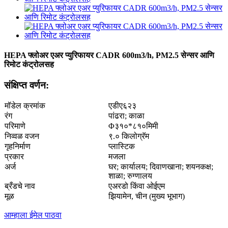
HEPA फ्लोअर एअर प्युरिफायर CADR 600m3/h, PM2.5 सेन्सर आणि
रिमोट कंट्रोलसह
संक्षिप्त वर्णन:
मॉडेल क्रमांक
एडीए६२३
रंग
पांढरा; काळा
परिमाणे
Φ३१०*८१०मिमी
निव्वळ वजन
९.० किलोग्रॅम
गृहनिर्माण
प्लास्टिक
प्रकार
मजला
अर्ज
घर; कार्यालय; दिवाणखाना; शयनकक्ष;
शाळा; रुग्णालय
ब्रँडचे नाव
एअरडो किंवा ओईएम
मूळ
झियामेन, चीन (मुख्य भूभाग)
आम्हाला ईमेल पाठवा