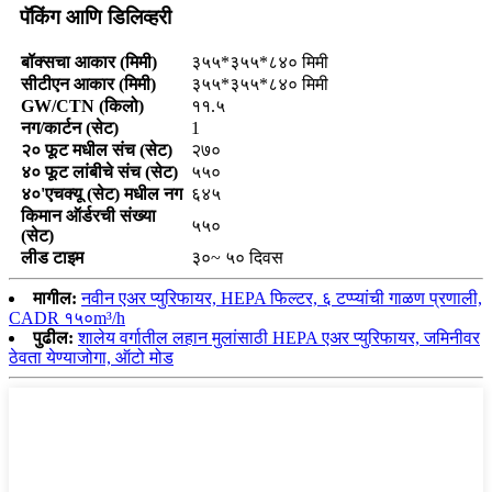
पॅकिंग आणि डिलिव्हरी
बॉक्सचा आकार (मिमी)
३५५*३५५*८४० मिमी
सीटीएन आकार (मिमी)
३५५*३५५*८४० मिमी
GW/CTN (किलो)
११.५
नग/कार्टन (सेट)
1
२० फूट मधील संच (सेट)
२७०
४० फूट लांबीचे संच (सेट)
५५०
४०'एचक्यू (सेट) मधील नग
६४५
किमान ऑर्डरची संख्या
५५०
(सेट)
लीड टाइम
३०~ ५० दिवस
मागील:
नवीन एअर प्युरिफायर, HEPA फिल्टर, ६ टप्प्यांची गाळण प्रणाली,
CADR १५०m³/h
पुढील:
शालेय वर्गातील लहान मुलांसाठी HEPA एअर प्युरिफायर, जमिनीवर
ठेवता येण्याजोगा, ऑटो मोड