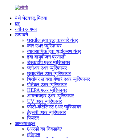
येथे भेटवस्तू मिळवा
घर
नवीन आगमन
उत्पादने
घरातील हवा शुद्ध करणारे यंत्र
कार एअर प्युरिफायर
व्यावसायिक हवा शुद्धीकरण यंत्र
हवा वायुवीजन प्रणाली
डेस्कटॉप एअर प्युरिफायर
फ्लोअर एअर प्युरिफायर
छतावरील एअर प्युरिफायर
भिंतीवर लावता येणारे एअर प्युरिफायर
पोर्टेबल एअर प्युरिफायर
HEPA एअर प्युरिफायर
आयनायझर एअर प्युरिफायर
UV एअर प्युरिफायर
फोटो-कॅटॅलिस्ट एअर प्युरिफायर
ईएसपी एअर प्युरिफायर
फिल्टर
आमच्याबद्दल
एअरडो का निवडावे?
इतिहास