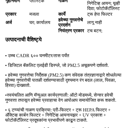
गृहनिर्माण
प्लास्टिक
गाळणे
निगेटिव्ह आयन; यूव्ही
दिवा; फोटोकॅटॅलिस्ट
प्रकार
मजला
कार्ये
ट्रू हेपा फिल्टर
हवेच्या गुणवत्तेचे
अर्ज
घर; कार्यालय
लागू नाही
प्रदर्शन
नियंत्रण प्रकार
टच बटन;
उत्पादनाची वैशिष्ट्ये
• उच्च CADR ६०० घनमीटर/तास पर्यंत
• डिजिटल बॅकलिट एलईडी डिस्प्ले, जो PM2.5 अचूकपणे दर्शवतो.
• हवेच्या गुणवत्तेचा निर्देशक (PM2.5) कण संवेदक तंत्रज्ञानाद्वारे शोधलेल्या
हवेच्या गुणवत्तेची पातळी दर्शवण्यासाठी दृश्यमान रंग बदल (लाल, पिवळा,
हिरवा) दाखवतो.
•स्वयंचलित आणि मॅन्युअल कार्यप्रणाली: ऑटो मोडमध्ये, सेन्सर हवेची
गुणवत्ता तपासून हवेच्या प्रवाहाचा वेग आपोआप समायोजित करू शकतो.
• ६ टप्प्यांची गाळण प्रक्रिया: प्री-फिल्टर + ट्रू HEPA फिल्टर +
ॲक्टिव्ह कार्बन फिल्टर + निगेटिव्ह आयनायझर + UV प्रकाश +
फोटोकॅटॅलिस्ट प्रदूषकांना प्रभावीपणे काढून टाकते.