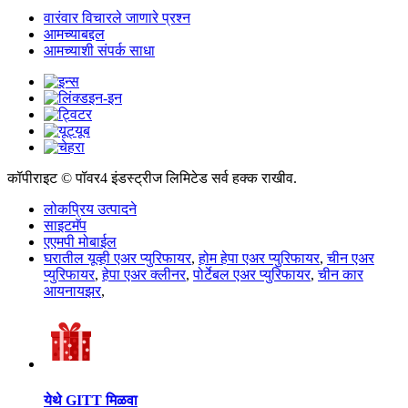
वारंवार विचारले जाणारे प्रश्न
आमच्याबद्दल
आमच्याशी संपर्क साधा
कॉपीराइट © पॉवर4 इंडस्ट्रीज लिमिटेड सर्व हक्क राखीव.
लोकप्रिय उत्पादने
साइटमॅप
एएमपी मोबाईल
घरातील यूव्ही एअर प्युरिफायर
,
होम हेपा एअर प्युरिफायर
,
चीन एअर
प्युरिफायर
,
हेपा एअर क्लीनर
,
पोर्टेबल एअर प्युरिफायर
,
चीन कार
आयनायझर
,
येथे GITT मिळवा