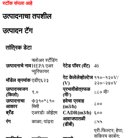
स्टॉक संपला आहे
उत्पादनाचा तपशील
उत्पादन टॅग
तांत्रिक डेटा
फ्लोअर स्टँडिंग
उत्पादनाचे नाव
HEPA एअर
रेटेड पॉवर (वॅट)
46
प्युरिफायर
रेट केलेले
व्होल्टेज
११०~१२०V/
मॉडेल क्रमांक
एडीए६२३
(V)
२२०~२४०V
उत्पादन
वजन
प्रभावी
क्षेत्रफळ
९.०
≤८० मी²
(किलो)
(मी²)
उत्पादनाचा
Φ३१०*८१०
हवेचा प्रवाह
८००
आकार
मिमी
(m3/h)
ब्रँड
एअरडो/ ओईएम
CADR(m3/h)
६००
आवाज
पातळी
रंग
काळा; पांढरा
≤५५
(डीबी)
प्री-फिल्टर; हेपा;
सक्रिय कार्बन;