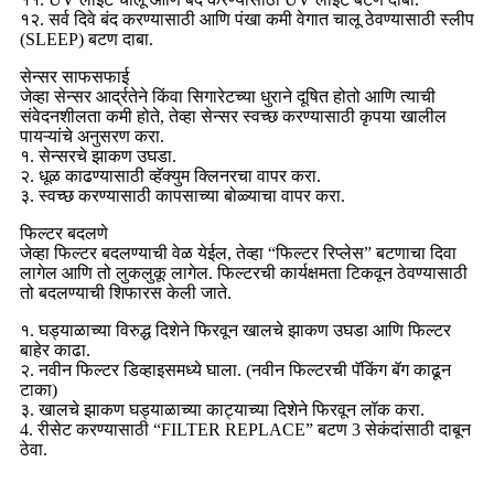
१२. सर्व दिवे बंद करण्यासाठी आणि पंखा कमी वेगात चालू ठेवण्यासाठी स्लीप
(SLEEP) बटण दाबा.
सेन्सर साफसफाई
जेव्हा सेन्सर आर्द्रतेने किंवा सिगारेटच्या धुराने दूषित होतो आणि त्याची
संवेदनशीलता कमी होते, तेव्हा सेन्सर स्वच्छ करण्यासाठी कृपया खालील
पायऱ्यांचे अनुसरण करा.
१. सेन्सरचे झाकण उघडा.
२. धूळ काढण्यासाठी व्हॅक्युम क्लिनरचा वापर करा.
३. स्वच्छ करण्यासाठी कापसाच्या बोळ्याचा वापर करा.
फिल्टर बदलणे
जेव्हा फिल्टर बदलण्याची वेळ येईल, तेव्हा “फिल्टर रिप्लेस” बटणाचा दिवा
लागेल आणि तो लुकलुकू लागेल. फिल्टरची कार्यक्षमता टिकवून ठेवण्यासाठी
तो बदलण्याची शिफारस केली जाते.
१. घड्याळाच्या विरुद्ध दिशेने फिरवून खालचे झाकण उघडा आणि फिल्टर
बाहेर काढा.
२. नवीन फिल्टर डिव्हाइसमध्ये घाला. (नवीन फिल्टरची पॅकिंग बॅग काढून
टाका)
३. खालचे झाकण घड्याळाच्या काट्याच्या दिशेने फिरवून लॉक करा.
4. रीसेट करण्यासाठी “FILTER REPLACE” बटण 3 सेकंदांसाठी दाबून
ठेवा.