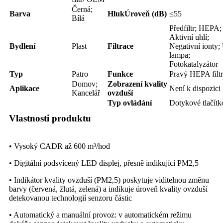
Černá;
Barva
Hluk
Úroveň (dB)
≤55
Bílá
Předfiltr; HEPA;
Aktivní uhlí;
Bydlení
Plast
Filtrace
Negativní ionty
lampa;
Fotokatalyzátor
Typ
Patro
Funkce
Pravý HEPA filtr
Domov;
Zobrazení kvality
Aplikace
Není k dispozici
Kancelář
ovzduší
Typ ovládání
Dotykové tlačítk
Vlastnosti produktu
• Vysoký CADR až 600 m³/hod
• Digitální podsvícený LED displej, přesně indikující PM2,5
• Indikátor kvality ovzduší (PM2,5) poskytuje viditelnou změnu
barvy (červená, žlutá, zelená) a indikuje úroveň kvality ovzduší
detekovanou technologií senzoru částic
• Automatický a manuální provoz: v automatickém režimu