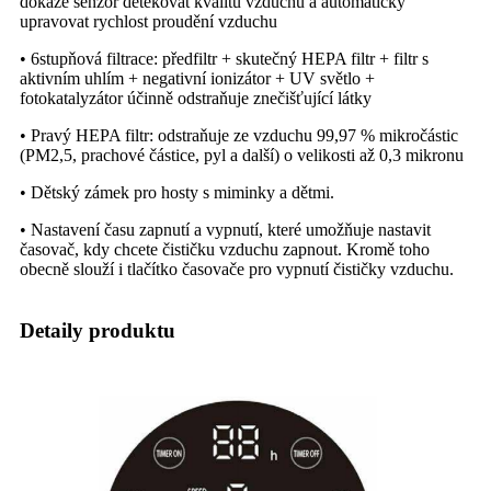
dokáže senzor detekovat kvalitu vzduchu a automaticky
upravovat rychlost proudění vzduchu
• 6stupňová filtrace: předfiltr + skutečný HEPA filtr + filtr s
aktivním uhlím + negativní ionizátor + UV světlo +
fotokatalyzátor účinně odstraňuje znečišťující látky
• Pravý HEPA filtr: odstraňuje ze vzduchu 99,97 % mikročástic
(PM2,5, prachové částice, pyl a další) o velikosti až 0,3 mikronu
• Dětský zámek pro hosty s miminky a dětmi.
• Nastavení času zapnutí a vypnutí, které umožňuje nastavit
časovač, kdy chcete čističku vzduchu zapnout. Kromě toho
obecně slouží i tlačítko časovače pro vypnutí čističky vzduchu.
Detaily produktu