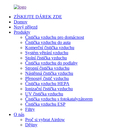
ZÍSKEJTE DÁREK ZDE
Domov
Nový příjezd
Produkty
Čistička vzduchu pro domácnost
Čistička vzduchu do auta
Komerční čistička vzduchu
Systém větrání vzduchu
Stolní čistička vzduchu
Čistička vzduchu do podlahy
Stropní čistička vzduchu
Nástěnná čistička vzduchu
Přenosný čistič vzduchu
Čistička vzduchu HEPA
Ionizační čistička vzduchu
UV čistička vzduchu
Čistička vzduchu s fotokatalyzátorem
Čistička vzduchu ESP
Filtry
O nás
Proč si vybrat Airdow
Dějiny