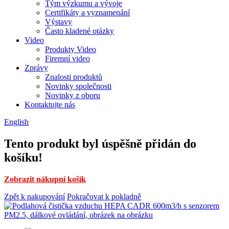
Tým výzkumu a vývoje
Certifikáty a vyznamenání
Výstavy
Často kladené otázky
Video
Produkty Video
Firemní video
Zprávy
Znalosti produktů
Novinky společnosti
Novinky z oboru
Kontaktujte nás
English
Tento produkt byl úspěšně přidán do
košíku!
Zobrazit nákupní košík
Zpět k nakupování
Pokračovat k pokladně