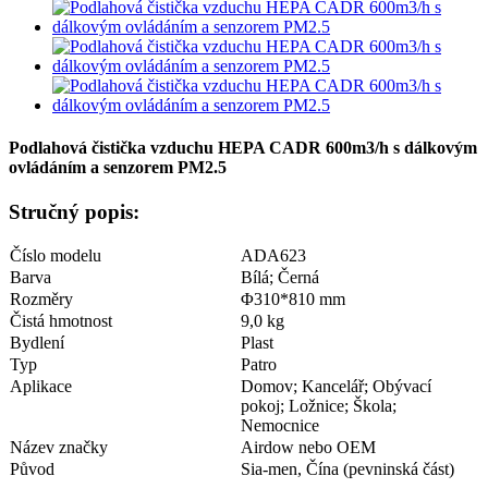
Podlahová čistička vzduchu HEPA CADR 600m3/h s dálkovým
ovládáním a senzorem PM2.5
Stručný popis:
Číslo modelu
ADA623
Barva
Bílá; Černá
Rozměry
Φ310*810 mm
Čistá hmotnost
9,0 kg
Bydlení
Plast
Typ
Patro
Aplikace
Domov; Kancelář; Obývací
pokoj; Ložnice; Škola;
Nemocnice
Název značky
Airdow nebo OEM
Původ
Sia-men, Čína (pevninská část)