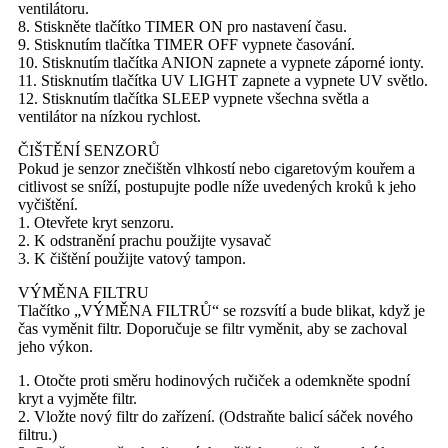
ventilátoru.
8. Stiskněte tlačítko TIMER ON pro nastavení času.
9. Stisknutím tlačítka TIMER OFF vypnete časování.
10. Stisknutím tlačítka ANION zapnete a vypnete záporné ionty.
11. Stisknutím tlačítka UV LIGHT zapnete a vypnete UV světlo.
12. Stisknutím tlačítka SLEEP vypnete všechna světla a
ventilátor na nízkou rychlost.
ČIŠTĚNÍ SENZORŮ
Pokud je senzor znečištěn vlhkostí nebo cigaretovým kouřem a
citlivost se sníží, postupujte podle níže uvedených kroků k jeho
vyčištění.
1. Otevřete kryt senzoru.
2. K odstranění prachu použijte vysavač
3. K čištění použijte vatový tampon.
VÝMĚNA FILTRU
Tlačítko „VÝMĚNA FILTRŮ“ se rozsvítí a bude blikat, když je
čas vyměnit filtr. Doporučuje se filtr vyměnit, aby se zachoval
jeho výkon.
1. Otočte proti směru hodinových ručiček a odemkněte spodní
kryt a vyjměte filtr.
2. Vložte nový filtr do zařízení. (Odstraňte balicí sáček nového
filtru.)