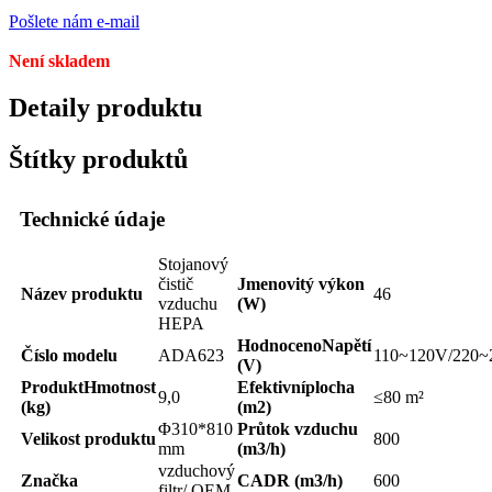
Pošlete nám e-mail
Není skladem
Detaily produktu
Štítky produktů
Technické údaje
Stojanový
čistič
Jmenovitý výkon
Název produktu
46
vzduchu
(W)
HEPA
Hodnoceno
Napětí
Číslo modelu
ADA623
110~120V/220~
(V)
Produkt
Hmotnost
Efektivní
plocha
9,0
≤80 m²
(kg)
(m2)
Φ310*810
Průtok vzduchu
Velikost produktu
800
mm
(m3/h)
vzduchový
Značka
CADR (m3/h)
600
filtr/ OEM