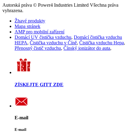
Autorská práva © Power4 Industries Limited Všechna práva
vyhrazena.
Žhavé produkty
Mapa stránek
AMP pro mobilní zařízení
Domácí UV čistička vzduchu
,
Domácí čistička vzduchu
HEPA
,
Čistička vzduchu v Číně
,
Čistička vzduchu Hepa
,
Přenosný čistič vzduchu
,
Čínský ionizátor do auta
,
ZÍSKEJTE GITT ZDE
E-mail
E-mail