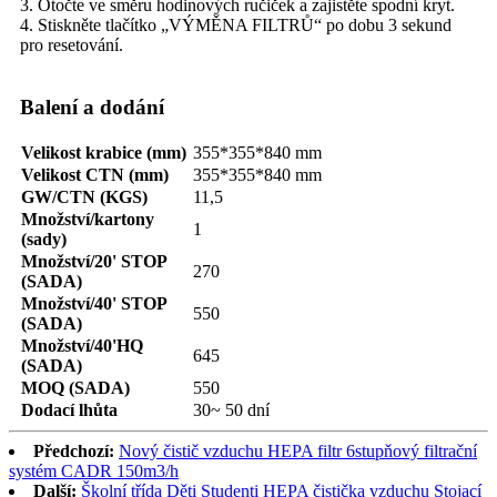
3. Otočte ve směru hodinových ručiček a zajistěte spodní kryt.
4. Stiskněte tlačítko „VÝMĚNA FILTRŮ“ po dobu 3 sekund
pro resetování.
Balení a dodání
Velikost krabice (mm)
355*355*840 mm
Velikost CTN (mm)
355*355*840 mm
GW/CTN (KGS)
11,5
Množství/kartony
1
(sady)
Množství/20' STOP
270
(SADA)
Množství/40' STOP
550
(SADA)
Množství/40'HQ
645
(SADA)
MOQ (SADA)
550
Dodací lhůta
30~ 50 dní
Předchozí:
Nový čistič vzduchu HEPA filtr 6stupňový filtrační
systém CADR 150m3/h
Další:
Školní třída Děti Studenti HEPA čistička vzduchu Stojací