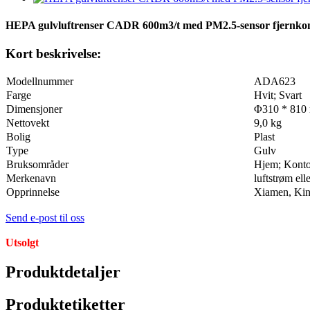
HEPA gulvluftrenser CADR 600m3/t med PM2.5-sensor fjernkon
Kort beskrivelse:
Modellnummer
ADA623
Farge
Hvit; Svart
Dimensjoner
Φ310 * 810
Nettovekt
9,0 kg
Bolig
Plast
Type
Gulv
Bruksområder
Hjem; Konto
Merkenavn
luftstrøm el
Opprinnelse
Xiamen, Kina
Send e-post til oss
Utsolgt
Produktdetaljer
Produktetiketter