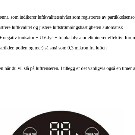
rønn), som indikerer luftkvalitetsnivået som registreres av partikkelsens
trere luftkvalitet og justere luftstrømningshastigheten automatisk
er + negativ ionisator + UV-lys + fotokatalysator eliminerer effektivt foru
rtikler, pollen og mer) så små som 0,3 mikron fra luften
ren når du vil slå på luftrenseren. I tillegg er det vanligvis også en timer-