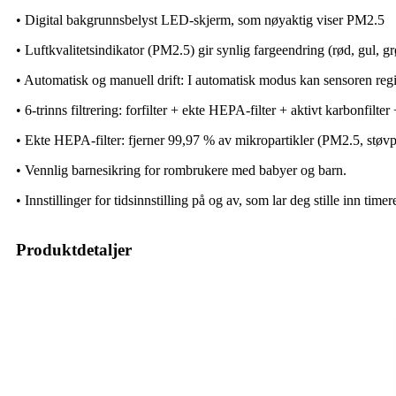
• Digital bakgrunnsbelyst LED-skjerm, som nøyaktig viser PM2.5
• Luftkvalitetsindikator (PM2.5) gir synlig fargeendring (rød, gul, g
• Automatisk og manuell drift: I automatisk modus kan sensoren regis
• 6-trinns filtrering: forfilter + ekte HEPA-filter + aktivt karbonfilt
• Ekte HEPA-filter: fjerner 99,97 % av mikropartikler (PM2.5, støvpa
• Vennlig barnesikring for rombrukere med babyer og barn.
• Innstillinger for tidsinnstilling på og av, som lar deg stille inn time
Produktdetaljer