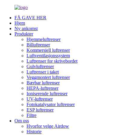
FÅ GAVE HER
Hjem
Ny ankomst
Produkter
Hjemmeluftrenser
Billuftrenser
Kommersiell luftrenser
Luftventilasjonssystem
Luftrenser for skrivebordet
Gulvluftrenser
Luftrenser i taket
Veggmontert luftrenser
Bærbar luftrenser
HEPA-luftrenser
Ioniserende luftrenser
UV-luftrenser
Fotokatalysator luftrenser
ESP luftrenser
Filtre
Om oss
Hvorfor velge Airdow
Historie