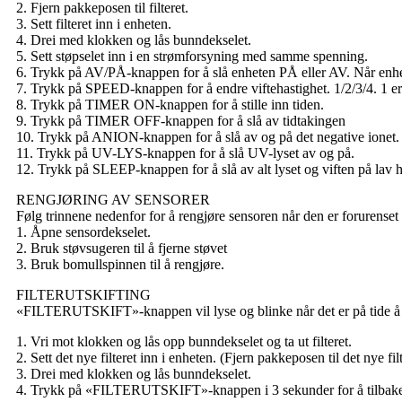
2. Fjern pakkeposen til filteret.
3. Sett filteret inn i enheten.
4. Drei med klokken og lås bunndekselet.
5. Sett støpselet inn i en strømforsyning med samme spenning.
6. Trykk på AV/PÅ-knappen for å slå enheten PÅ eller AV. Når enheten
7. Trykk på SPEED-knappen for å endre viftehastighet. 1/2/3/4. 1 er la
8. Trykk på TIMER ON-knappen for å stille inn tiden.
9. Trykk på TIMER OFF-knappen for å slå av tidtakingen
10. Trykk på ANION-knappen for å slå av og på det negative ionet.
11. Trykk på UV-LYS-knappen for å slå UV-lyset av og på.
12. Trykk på SLEEP-knappen for å slå av alt lyset og viften på lav h
RENGJØRING AV SENSORER
Følg trinnene nedenfor for å rengjøre sensoren når den er forurenset
1. Åpne sensordekselet.
2. Bruk støvsugeren til å fjerne støvet
3. Bruk bomullspinnen til å rengjøre.
FILTERUTSKIFTING
«FILTERUTSKIFT»-knappen vil lyse og blinke når det er på tide å bytte 
1. Vri mot klokken og lås opp bunndekselet og ta ut filteret.
2. Sett det nye filteret inn i enheten. (Fjern pakkeposen til det nye filt
3. Drei med klokken og lås bunndekselet.
4. Trykk på «FILTERUTSKIFT»-knappen i 3 sekunder for å tilbakes