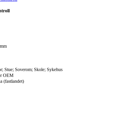
troll
 mm
r; Stue; Soverom; Skole; Sykehus
ler OEM
 (fastlandet)