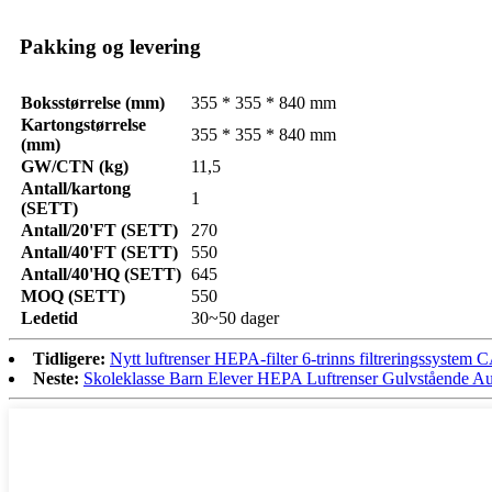
Pakking og levering
Boksstørrelse (mm)
355 * 355 * 840 mm
Kartongstørrelse
355 * 355 * 840 mm
(mm)
GW/CTN (kg)
11,5
Antall/kartong
1
(SETT)
Antall/20'FT (SETT)
270
Antall/40'FT (SETT)
550
Antall/40'HQ (SETT)
645
MOQ (SETT)
550
Ledetid
30~50 dager
Tidligere:
Nytt luftrenser HEPA-filter 6-trinns filtreringssyste
Neste:
Skoleklasse Barn Elever HEPA Luftrenser Gulvstående A