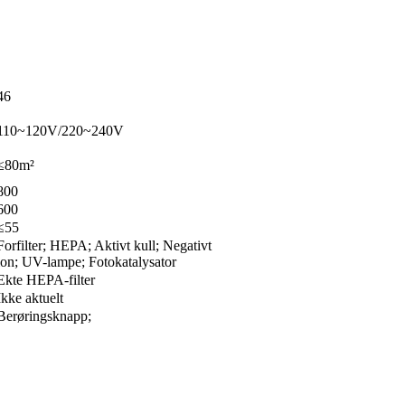
46
110~120V/220~240V
≤80m²
800
600
≤55
Forfilter; HEPA; Aktivt kull; Negativt
ion; UV-lampe; Fotokatalysator
Ekte HEPA-filter
Ikke aktuelt
Berøringsknapp;