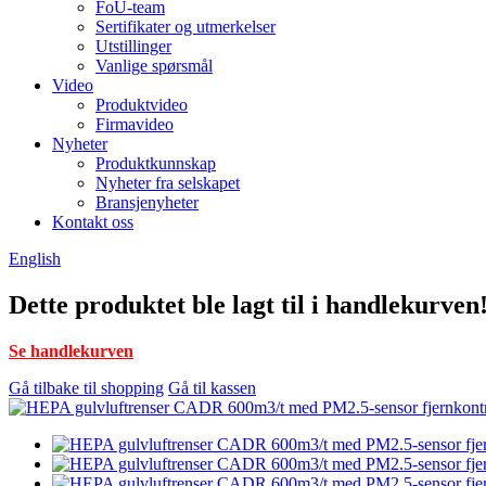
FoU-team
Sertifikater og utmerkelser
Utstillinger
Vanlige spørsmål
Video
Produktvideo
Firmavideo
Nyheter
Produktkunnskap
Nyheter fra selskapet
Bransjenyheter
Kontakt oss
English
Dette produktet ble lagt til i handlekurven
Se handlekurven
Gå tilbake til shopping
Gå til kassen