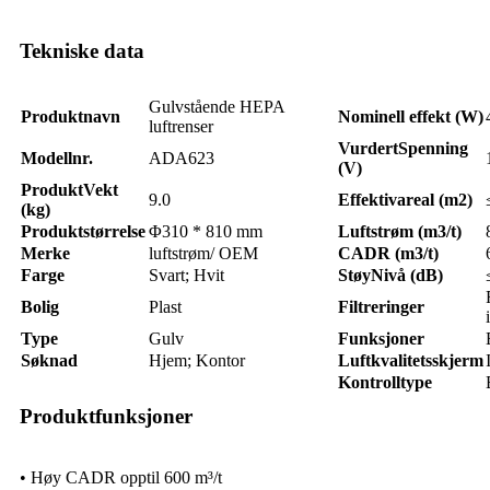
Tekniske data
Gulvstående HEPA
Produktnavn
Nominell effekt (W)
luftrenser
Vurdert
Spenning
Modellnr.
ADA623
(V)
Produkt
Vekt
9.0
Effektiv
areal (m2)
(kg)
Produktstørrelse
Φ310 * 810 mm
Luftstrøm (m3/t)
Merke
luftstrøm/ OEM
CADR (m3/t)
Farge
Svart; Hvit
Støy
Nivå (dB)
Bolig
Plast
Filtreringer
Type
Gulv
Funksjoner
Søknad
Hjem; Kontor
Luftkvalitetsskjerm
Kontrolltype
Produktfunksjoner
• Høy CADR opptil 600 m³/t