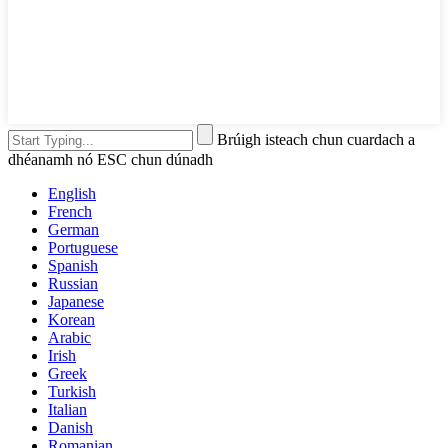
Brúigh isteach chun cuardach a
dhéanamh nó ESC chun dúnadh
English
French
German
Portuguese
Spanish
Russian
Japanese
Korean
Arabic
Irish
Greek
Turkish
Italian
Danish
Romanian