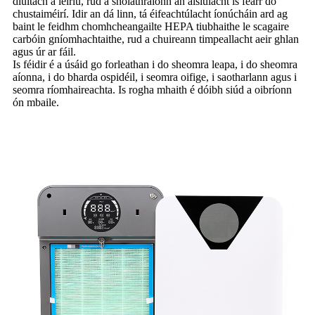
diúltach a léiriú, rud a sholáthraíonn an áisiúlacht is fearr do
chustaiméirí. Idir an dá linn, tá éifeachtúlacht íonúcháin ard ag
baint le feidhm chomhcheangailte HEPA tiubhaithe le scagaire
carbóin gníomhachtaithe, rud a chuireann timpeallacht aeir ghlan
agus úr ar fáil.
Is féidir é a úsáid go forleathan i do sheomra leapa, i do sheomra
aíonna, i do bharda ospidéil, i seomra oifige, i saotharlann agus i
seomra ríomhaireachta. Is rogha mhaith é dóibh siúd a oibríonn
ón mbaile.