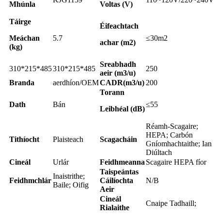
Mhúnla
Voltas (V)
Táirge
Éifeachtach
Meáchan
5.7
≤30m2
achar (m2)
(kg)
Sreabhadh
310*215*485
310*215*485
250
aeir (m3/u)
Branda
aerdhíon/OEM
CADR(m3/u)
200
Torann
Dath
Bán
≤55
Leibhéal (dB)
Réamh-Scagaire;
HEPA; Carbón
Tithíocht
Plaisteach
Scagacháin
Gníomhachtaithe; Ian
Diúltach
Cineál
Urlár
Feidhmeanna
Scagaire HEPA fíor
Taispeántas
Inaistrithe;
Feidhmchlár
Cáilíochta
N/B
Baile; Oifig
Aeir
Cineál
Cnaipe Tadhaill;
Rialaithe