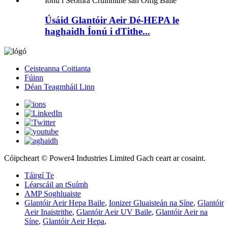
Úsáid Glantóir Aeir Dé-HEPA le
haghaidh Íonú i dTithe...
Ceisteanna Coitianta
Fúinn
Déan Teagmháil Linn
Cóipcheart © Power4 Industries Limited Gach ceart ar cosaint.
Táirgí Te
Léarscáil an tSuímh
AMP Soghluaiste
Glantóir Aeir Hepa Baile
,
Ionizer Gluaisteán na Síne
,
Glantóir
Aeir Inaistrithe
,
Glantóir Aeir UV Baile
,
Glantóir Aeir na
Síne
,
Glantóir Aeir Hepa
,