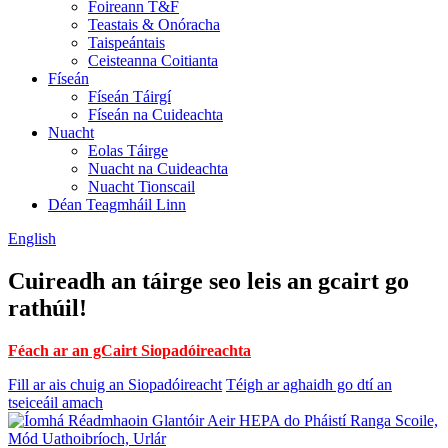
Foireann T&F
Teastais & Onóracha
Taispeántais
Ceisteanna Coitianta
Físeán
Físeán Táirgí
Físeán na Cuideachta
Nuacht
Eolas Táirge
Nuacht na Cuideachta
Nuacht Tionscail
Déan Teagmháil Linn
English
Cuireadh an táirge seo leis an gcairt go
rathúil!
Féach ar an gCairt Siopadóireachta
Fill ar ais chuig an Siopadóireacht
Téigh ar aghaidh go dtí an
tseiceáil amach