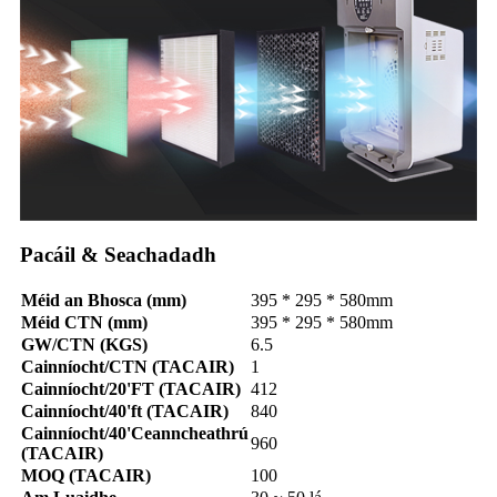
Pacáil & Seachadadh
Méid an Bhosca (mm)
395 * 295 * 580mm
Méid CTN (mm)
395 * 295 * 580mm
GW/CTN (KGS)
6.5
Cainníocht/CTN (TACAIR)
1
Cainníocht/20'FT (TACAIR)
412
Cainníocht/40'ft (TACAIR)
840
Cainníocht/40'Ceanncheathrú
960
(TACAIR)
MOQ (TACAIR)
100