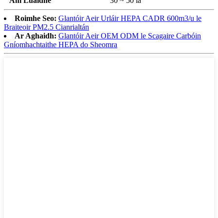
Am Luaidhe
30 ~ 50 lá
Roimhe Seo:
Glantóir Aeir Urláir HEPA CADR 600m3/u le
Braiteoir PM2.5 Cianrialtán
Ar Aghaidh:
Glantóir Aeir OEM ODM le Scagaire Carbóin
Gníomhachtaithe HEPA do Sheomra