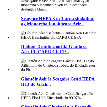
Scagaire HEPA 3 in 1 arna sholáthar
ag Monarcha Ianaitheora Aeir...
Díoltóir Déantúsaíochta Glantóra
Aeir UL CARB CE EP...
Glantóir Aeir le Scagaire Grád HEPA
H13 do Gach...
Glantóir Aeir Gluaisteán le Scagadh