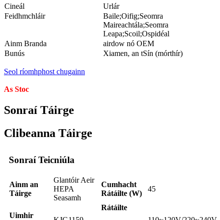
Cineál
Urlár
Feidhmchláir
Baile;Oifig;Seomra
Maireachtála;Seomra
Leapa;Scoil;Ospidéal
Ainm Branda
airdow nó OEM
Bunús
Xiamen, an tSín (mórthír)
Seol ríomhphost chugainn
As Stoc
Sonraí Táirge
Clibeanna Táirge
Sonraí Teicniúla
Glantóir Aeir
Ainm an
Cumhacht
HEPA
45
Táirge
Rátáilte (W)
Seasamh
Rátáilte
Uimhir
KJG1159
110~120V/220~240V