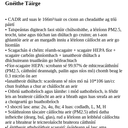
Gnéithe Táirge
• CADR ard suas le 166m³/uair os cionn an cheadaithe ag tríú
páirtí
• Taispeántas digiteach faoi stiúir chúlsoilsithe, a léiríonn PM2.5,
teocht, taise agus tiúchan ian diúltach go cruinn; an t-aon
ghlantóir aeir ar an margadh inniu a léiríonn cáilíocht an aeir go
hiomlán
• Scagachán 4 chéim: réamh-scagaire + scagaire HEPA fíor +
scagaire carbóin ghníomhach + ianaitheoir diúltach a
dhíchuireann truailleáin go héifeachtach
•Fíor-scagaire HEPA: scrobann sé 99.97% de mhicreacáithníní
(PM2.5, cáithníní deannaigh, pailin agus níos mó) chomh beag le
0.3 micrón ón aer
•Ianaitheoir diúltach: scaoileann sé níos mó ná 10*106 ian/cc
chun feabhas a chur ar cháilíocht an aeir
• Oibriú uathoibríoch agus láimhe: i mód uathoibríoch, is féidir
leis an braiteoir cáilíocht an aeir a bhrath agus luas sreafa an aeir
a choigeartú go huathoibríoch
•3 shocrú lasc ama: 2u, 4u, 8u; 4 luas: codladh, L, M, H
• Soláthraíonn táscaire cáilíochta aeir (PM2.5) athrú datha
infheicthe (dearg, buí, glas), rud a léiríonn an leibhéal cáilíochta
aeir a bhraitear le teicneolaíocht braiteora cáithníní
•Léiritheoir athsholáthair scagairí: úsáideann sé lasc ama