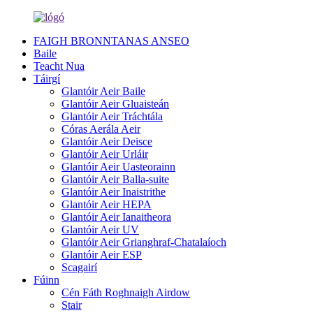
FAIGH BRONNTANAS ANSEO
Baile
Teacht Nua
Táirgí
Glantóir Aeir Baile
Glantóir Aeir Gluaisteán
Glantóir Aeir Tráchtála
Córas Aerála Aeir
Glantóir Aeir Deisce
Glantóir Aeir Urláir
Glantóir Aeir Uasteorainn
Glantóir Aeir Balla-suite
Glantóir Aeir Inaistrithe
Glantóir Aeir HEPA
Glantóir Aeir Ianaitheora
Glantóir Aeir UV
Glantóir Aeir Grianghraf-Chatalaíoch
Glantóir Aeir ESP
Scagairí
Fúinn
Cén Fáth Roghnaigh Airdow
Stair