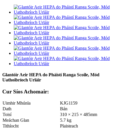
Glantóir Aeir HEPA do Pháistí Ranga Scoile, Mód
Uathoibríoch Urláir
Cur Síos Achomair:
Uimhir Mhúnla
KJG1159
Dath
Bán
Toisí
310 × 215 × 485mm
Meáchan Glan
5.7 kg
Tithíocht
Plaisteach