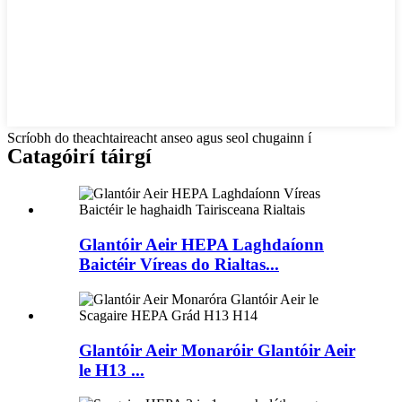
Scríobh do theachtaireacht anseo agus seol chugainn í
Catagóirí táirgí
Glantóir Aeir HEPA Laghdaíonn
Baictéir Víreas do Rialtas...
Glantóir Aeir Monaróir Glantóir Aeir
le H13 ...