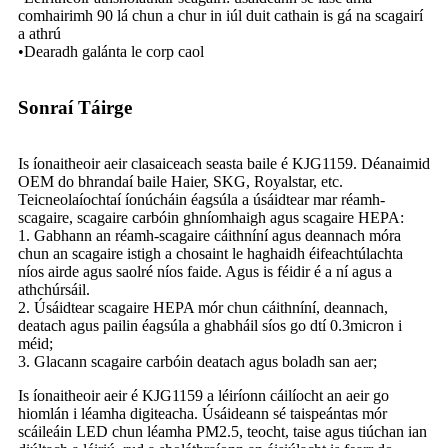
comhairimh 90 lá chun a chur in iúl duit cathain is gá na scagairí
a athrú
•Dearadh galánta le corp caol
Sonraí Táirge
Is íonaitheoir aeir clasaiceach seasta baile é KJG1159. Déanaimid
OEM do bhrandaí baile Haier, SKG, Royalstar, etc.
Teicneolaíochtaí íonúcháin éagsúla a úsáidtear mar réamh-
scagaire, scagaire carbóin ghníomhaigh agus scagaire HEPA:
1. Gabhann an réamh-scagaire cáithníní agus deannach móra
chun an scagaire istigh a chosaint le haghaidh éifeachtúlachta
níos airde agus saolré níos faide. Agus is féidir é a ní agus a
athchúrsáil.
2. Úsáidtear scagaire HEPA mór chun cáithníní, deannach,
deatach agus pailin éagsúla a ghabháil síos go dtí 0.3micron i
méid;
3. Glacann scagaire carbóin deatach agus boladh san aer;
Is íonaitheoir aeir é KJG1159 a léiríonn cáilíocht an aeir go
hiomlán i léamha digiteacha. Úsáideann sé taispeántas mór
scáileáin LED chun léamha PM2.5, teocht, taise agus tiúchan ian