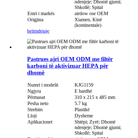
ndenjeje; Dhomë gjumi;
Shkollë; Spital
Emri i markës
airdow ose OEM
Origjina
Xiamen, Kinë
(kontinentale)
hetim
detaje
Pastrues ajri OEM ODM me filtër
karboni të aktivizuar HEPA për
dhomë
Numri i modelit
KJG1159
Ngjyra
E bardhë
Përmasat
310 x 215 x 485 mm
Pesha neto
5.7 kg
Strehim
Plastikë
Lloji
Dysheme
Aplikacionet
Shtëpi; Zyrë; Dhomë
ndenjeje; Dhomë gjumi;
Shkollë; Spital