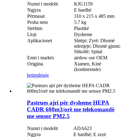
Numri i modelit
KJG1159
Ngjyra
E bardhë
Përmasat
310 x 215 x 485 mm
Pesha neto
5.7 kg
Strehim
Plastikë
Lloji
Dysheme
Aplikacionet
Shtëpi; Zyrë; Dhomë
ndenjeje; Dhomë gjumi;
Shkollë; Spital
Emri i markës
airdow ose OEM
Origjina
Xiamen, Kinë
(kontinentale)
hetim
detaje
Pastrues ajri për dysheme HEPA
CADR 600m3/orë me telekomandë
me sensor PM2.5
Numri i modelit
ADA623
Ngjyra
E bardhë; E zezë