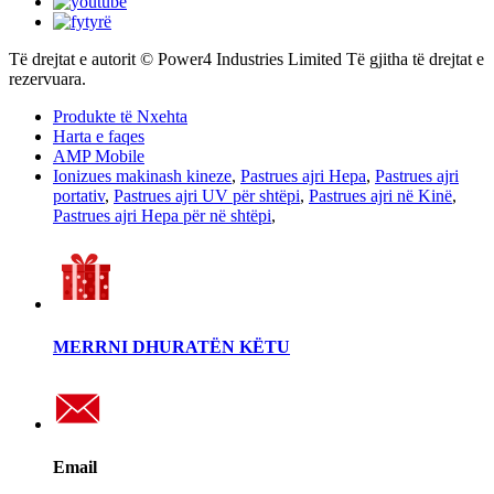
Të drejtat e autorit © Power4 Industries Limited Të gjitha të drejtat e
rezervuara.
Produkte të Nxehta
Harta e faqes
AMP Mobile
Ionizues makinash kineze
,
Pastrues ajri Hepa
,
Pastrues ajri
portativ
,
Pastrues ajri UV për shtëpi
,
Pastrues ajri në Kinë
,
Pastrues ajri Hepa për në shtëpi
,
MERRNI DHURATËN KËTU
Email