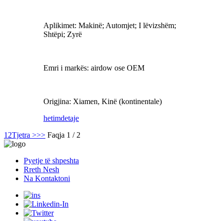
Aplikimet: Makinë; Automjet; I lëvizshëm;
Shtëpi; Zyrë
Emri i markës: airdow ose OEM
Origjina: Xiamen, Kinë (kontinentale)
hetim
detaje
1
2
Tjetra >
>>
Faqja 1 / 2
Pyetje të shpeshta
Rreth Nesh
Na Kontaktoni