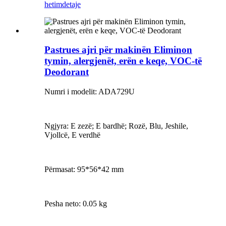
hetim
detaje
Pastrues ajri për makinën Eliminon
tymin, alergjenët, erën e keqe, VOC-të
Deodorant
Numri i modelit: ADA729U
Ngjyra: E zezë; E bardhë; Rozë, Blu, Jeshile,
Vjollcë, E verdhë
Përmasat: 95*56*42 mm
Pesha neto: 0.05 kg