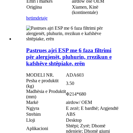
Emri i markës
airdow ose OEM
Origjina
Xiamen, Kinë
(kontinentale)
hetim
detaje
Pastrues ajri ESP me 6 faza filtrimi
për alergjenët, pluhurin, rrezikun e
kafshëve shtëpiake, erën
MODELI NR.
ADA603
Pesha e produktit
3.50
(kg)
Madhësia e Produktit
Φ214*680
(mm)
Markë
airdow/ OEM
Ngjyra
E zezë; E bardhë; Argjendtë
Strehim
ABS
Lloji
Desktop
Shtëpi; Zyrë; Dhomë
Aplikacioni
ndenjeje; Dhomë gjumi