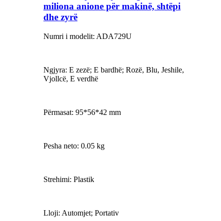
miliona anione për makinë, shtëpi
dhe zyrë
Numri i modelit: ADA729U
Ngjyra: E zezë; E bardhë; Rozë, Blu, Jeshile,
Vjollcë, E verdhë
Përmasat: 95*56*42 mm
Pesha neto: 0.05 kg
Strehimi: Plastik
Lloji: Automjet; Portativ