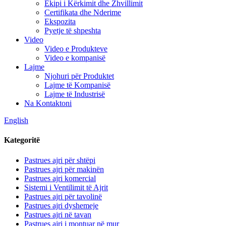
Ekipi i Kërkimit dhe Zhvillimit
Certifikata dhe Nderime
Ekspozita
Pyetje të shpeshta
Video
Video e Produkteve
Video e kompanisë
Lajme
Njohuri për Produktet
Lajme të Kompanisë
Lajme të Industrisë
Na Kontaktoni
English
Kategoritë
Pastrues ajri për shtëpi
Pastrues ajri për makinën
Pastrues ajri komercial
Sistemi i Ventilimit të Ajrit
Pastrues ajri për tavolinë
Pastrues ajri dyshemeje
Pastrues ajri në tavan
Pastrues ajri i montuar në mur