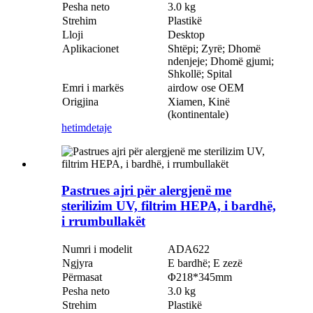
Pesha neto
3.0 kg
Strehim
Plastikë
Lloji
Desktop
Aplikacionet
Shtëpi; Zyrë; Dhomë
ndenjeje; Dhomë gjumi;
Shkollë; Spital
Emri i markës
airdow ose OEM
Origjina
Xiamen, Kinë
(kontinentale)
hetim
detaje
Pastrues ajri për alergjenë me
sterilizim UV, filtrim HEPA, i bardhë,
i rrumbullakët
Numri i modelit
ADA622
Ngjyra
E bardhë; E zezë
Përmasat
Φ218*345mm
Pesha neto
3.0 kg
Strehim
Plastikë