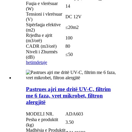
Fuqia e vlerësuar
14
(W)
Tensioni i vlerësuar
DC 12V
(V)
Sipërfaqja efektive
≤20m2
(m2)
Rrjedha e ajrit
100
(m3/orë)
CADR (m3/orë)
80
Niveli i Zhurmës
≤50
(dB)
hetim
detaje
Pastrues ajri me dritë UV-C, filtrim
me 6 faza, vret mikrobet, filtron
alergjitë
MODELI NR.
ADA603
Pesha e produktit
3.50
(kg)
Madhësia e Produktit