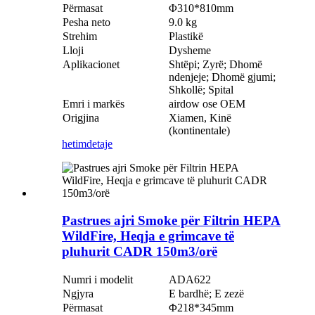
Përmasat
Φ310*810mm
Pesha neto
9.0 kg
Strehim
Plastikë
Lloji
Dysheme
Aplikacionet
Shtëpi; Zyrë; Dhomë
ndenjeje; Dhomë gjumi;
Shkollë; Spital
Emri i markës
airdow ose OEM
Origjina
Xiamen, Kinë
(kontinentale)
hetim
detaje
Pastrues ajri Smoke për Filtrin HEPA
WildFire, Heqja e grimcave të
pluhurit CADR 150m3/orë
Numri i modelit
ADA622
Ngjyra
E bardhë; E zezë
Përmasat
Φ218*345mm