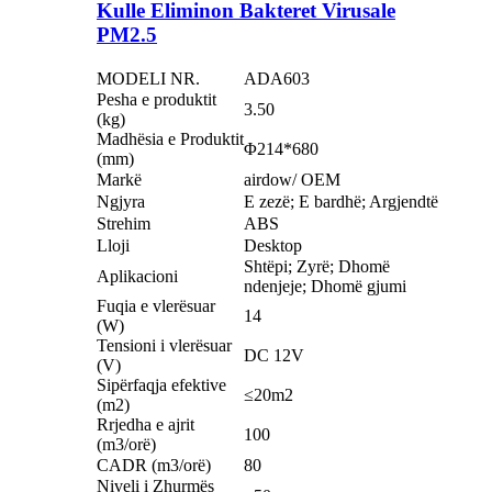
Kulle Eliminon Bakteret Virusale
PM2.5
MODELI NR.
ADA603
Pesha e produktit
3.50
(kg)
Madhësia e Produktit
Φ214*680
(mm)
Markë
airdow/ OEM
Ngjyra
E zezë; E bardhë; Argjendtë
Strehim
ABS
Lloji
Desktop
Shtëpi; Zyrë; Dhomë
Aplikacioni
ndenjeje; Dhomë gjumi
Fuqia e vlerësuar
14
(W)
Tensioni i vlerësuar
DC 12V
(V)
Sipërfaqja efektive
≤20m2
(m2)
Rrjedha e ajrit
100
(m3/orë)
CADR (m3/orë)
80
Niveli i Zhurmës