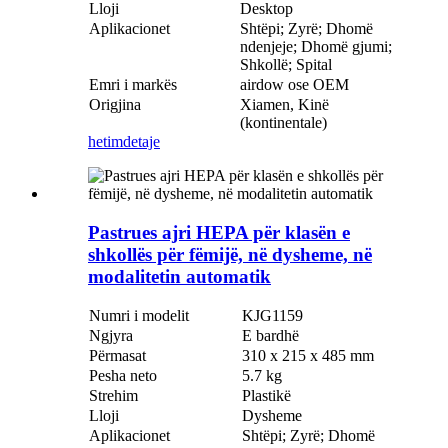
Lloji
Desktop
Aplikacionet
Shtëpi; Zyrë; Dhomë
ndenjeje; Dhomë gjumi;
Shkollë; Spital
Emri i markës
airdow ose OEM
Origjina
Xiamen, Kinë
(kontinentale)
hetim
detaje
Pastrues ajri HEPA për klasën e
shkollës për fëmijë, në dysheme, në
modalitetin automatik
Numri i modelit
KJG1159
Ngjyra
E bardhë
Përmasat
310 x 215 x 485 mm
Pesha neto
5.7 kg
Strehim
Plastikë
Lloji
Dysheme
Aplikacionet
Shtëpi; Zyrë; Dhomë