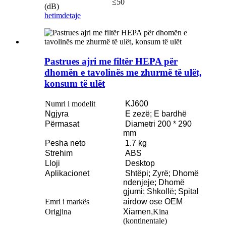
≤50
(dB)
hetim
detaje
Pastrues ajri me filtër HEPA për
dhomën e tavolinës me zhurmë të ulët,
konsum të ulët
Numri i modelit
KJ600
Ngjyra
E zezë; E bardhë
Përmasat
Diametri 200 * 290
mm
Pesha neto
1.7 kg
Strehim
ABS
Lloji
Desktop
Aplikacionet
Shtëpi; Zyrë; Dhomë
ndenjeje; Dhomë
gjumi; Shkollë; Spital
Emri i markës
airdow ose OEM
Origjina
Xiamen,
Kina
(kontinentale)