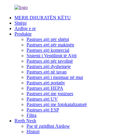
MERR DHURATËN KËTU
Shtëpi
Ardhje e re
Produkte
Pastrues ajri për shtëpi
Pastrues ajri për makinën
Pastrues ajri komercial
Sistemi i Ventilimit të Ajrit
Pastrues ajri për tavolinë
Pastrues ajri dyshemeje
Pastrues ajri në tavan
Pastrues ajri i montuar në mur
Pastrues ajri portativ
Pastrues ajri HEPA
Pastrues ajri me jonizues
Pastrues ajri UV
Pastrues ajri me fotokatalizatorë
Pastrues ajri ESP
Filtra
Rreth Nesh
Pse të zgjidhni Airdow
Histori