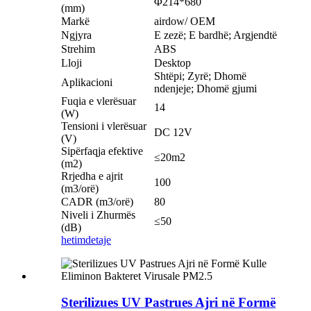
Φ214*680
(mm)
Markë
airdow/ OEM
Ngjyra
E zezë; E bardhë; Argjendtë
Strehim
ABS
Lloji
Desktop
Shtëpi; Zyrë; Dhomë
Aplikacioni
ndenjeje; Dhomë gjumi
Fuqia e vlerësuar
14
(W)
Tensioni i vlerësuar
DC 12V
(V)
Sipërfaqja efektive
≤20m2
(m2)
Rrjedha e ajrit
100
(m3/orë)
CADR (m3/orë)
80
Niveli i Zhurmës
≤50
(dB)
hetim
detaje
Sterilizues UV Pastrues Ajri në Formë