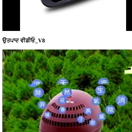
ਉਤਪਾਦ ਵੀਡੀਓ_V8