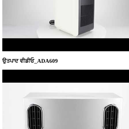
ਉਤਪਾਦ ਵੀਡੀਓ_ADA609