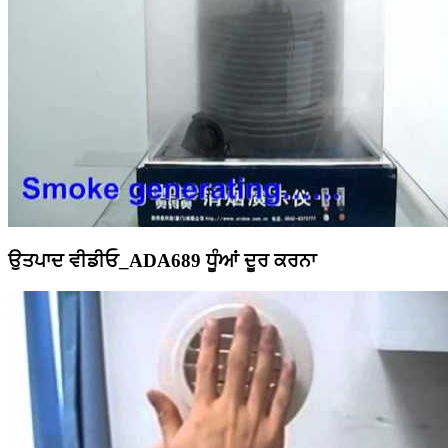
ਉਤਪਾਦ ਵੀਡੀਓ_ADA689 ਧੂੰਆਂ ਦੂਰ ਕਰਨਾ