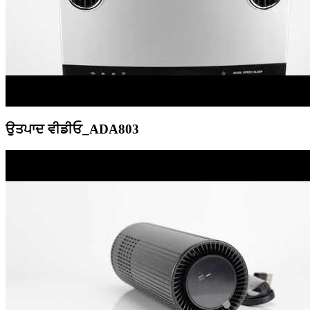
ਉਤਪਾਦ ਵੀਡੀਓ_ADA803