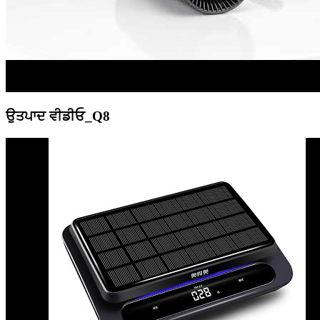
ਉਤਪਾਦ ਵੀਡੀਓ_Q8