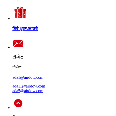
ਇੱਥੇ ਪ੍ਰਾਪਤ ਕਰੋ
ਈ-ਮੇਲ
ਈ-ਮੇਲ
ada1@airdow.com
ada11@airdow.com
ada5@airdow.com