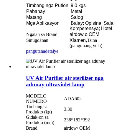
Timbang nga Putlon
9.0 kgs
Pabahay
Metal
Matang
Salog
Mga Aplikasyon
Balay; Opisina; Sala;
Komperensya; Hotel
Ngalan sa Brand
airdow o OEM
Sinugdanan
Xiamen,
Tsina
(pangunang yuta)
pangutana
detalye
UV Air Purifier air sterilizer nga
adunay ultraviolet lamp
MODELO
ADA602
NUMERO
Timbang sa
3.30
Produkto (kg)
Gidak-on sa
236*182*392
Produkto (mm)
Brand
airdow/ OEM