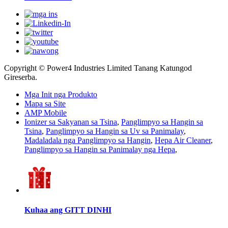
Copyright © Power4 Industries Limited Tanang Katungod
Gireserba.
Mga Init nga Produkto
Mapa sa Site
AMP Mobile
Ionizer sa Sakyanan sa Tsina
,
Panglimpyo sa Hangin sa
Tsina
,
Panglimpyo sa Hangin sa Uv sa Panimalay
,
Madaladala nga Panglimpyo sa Hangin
,
Hepa Air Cleaner
,
Panglimpyo sa Hangin sa Panimalay nga Hepa
,
Kuhaa ang GITT DINHI