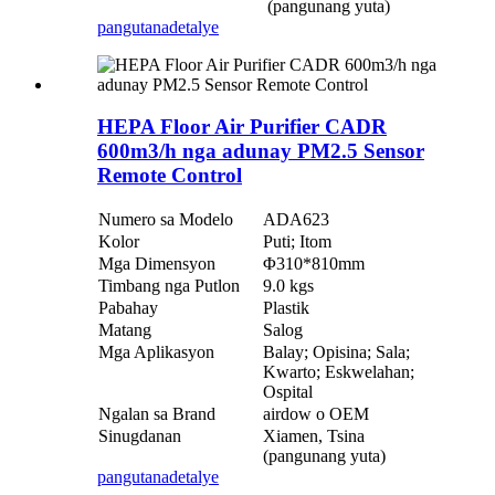
(pangunang yuta)
pangutana
detalye
HEPA Floor Air Purifier CADR
600m3/h nga adunay PM2.5 Sensor
Remote Control
Numero sa Modelo
ADA623
Kolor
Puti; Itom
Mga Dimensyon
Φ310*810mm
Timbang nga Putlon
9.0 kgs
Pabahay
Plastik
Matang
Salog
Mga Aplikasyon
Balay; Opisina; Sala;
Kwarto; Eskwelahan;
Ospital
Ngalan sa Brand
airdow o OEM
Sinugdanan
Xiamen, Tsina
(pangunang yuta)
pangutana
detalye