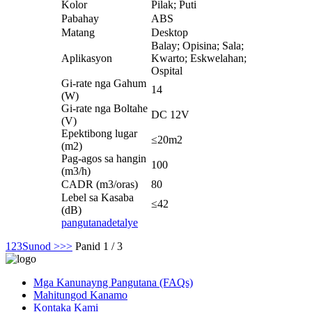
Kolor
Pilak; Puti
Pabahay
ABS
Matang
Desktop
Balay; Opisina; Sala;
Aplikasyon
Kwarto; Eskwelahan;
Ospital
Gi-rate nga Gahum
14
(W)
Gi-rate nga Boltahe
DC 12V
(V)
Epektibong lugar
≤20m2
(m2)
Pag-agos sa hangin
100
(m3/h)
CADR (m3/oras)
80
Lebel sa Kasaba
≤42
(dB)
pangutana
detalye
1
2
3
Sunod >
>>
Panid 1 / 3
Mga Kanunayng Pangutana (FAQs)
Mahitungod Kanamo
Kontaka Kami