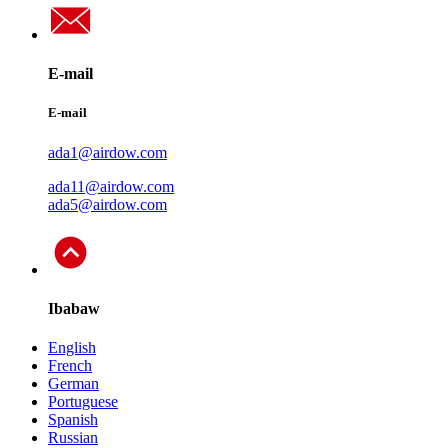
E-mail
E-mail
ada1@airdow.com
ada11@airdow.com
ada5@airdow.com
Ibabaw
English
French
German
Portuguese
Spanish
Russian