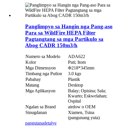
Panglimpyo sa Hangin nga Pang-aso
Para sa WildFire HEPA Filter
Pagtangtang sa mga Partikulo sa
Abog CADR 150m3/h
Numero sa Modelo
ADA622
Kolor
Puti; Itom
Mga Dimensyon
Φ218*345mm
Timbang nga Putlon
3.0 kgs
Pabahay
Plastik
Matang
Desktop
Mga Aplikasyon
Balay; Opisina; Sala;
Kwarto; Eskwelahan;
Ospital
Ngalan sa Brand
airdow o OEM
Sinugdanan
Xiamen, Tsina
(pangunang yuta)
pangutana
detalye