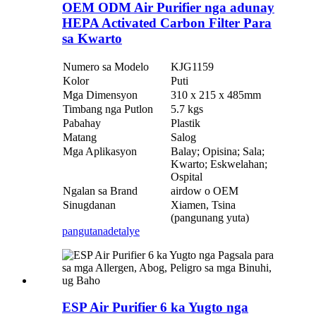
OEM ODM Air Purifier nga adunay
HEPA Activated Carbon Filter Para
sa Kwarto
Numero sa Modelo
KJG1159
Kolor
Puti
Mga Dimensyon
310 x 215 x 485mm
Timbang nga Putlon
5.7 kgs
Pabahay
Plastik
Matang
Salog
Mga Aplikasyon
Balay; Opisina; Sala;
Kwarto; Eskwelahan;
Ospital
Ngalan sa Brand
airdow o OEM
Sinugdanan
Xiamen, Tsina
(pangunang yuta)
pangutana
detalye
ESP Air Purifier 6 ka Yugto nga