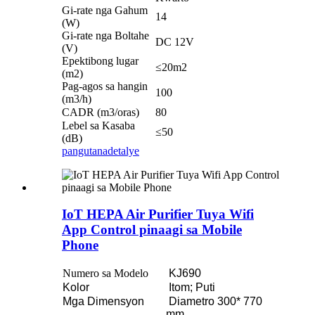
Gi-rate nga Gahum
14
(W)
Gi-rate nga Boltahe
DC 12V
(V)
Epektibong lugar
≤20m2
(m2)
Pag-agos sa hangin
100
(m3/h)
CADR (m3/oras)
80
Lebel sa Kasaba
≤50
(dB)
pangutana
detalye
IoT HEPA Air Purifier Tuya Wifi
App Control pinaagi sa Mobile
Phone
Numero sa Modelo
KJ690
Kolor
Itom; Puti
Mga Dimensyon
Diametro 300* 770
mm