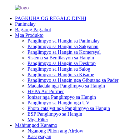
PAGKUHA OG REGALO DINHI
Panimalay
Bag-ong Pag-abot
Mga Produkto
Panglimpyo sa Hangin sa Panimalay
Panglimpyo sa Hangin sa Sakyanan
Panglimpyo sa Hangin sa Komersyal
Sistema sa Bentilasyon sa Hangin
Panglimpyo sa Hangin sa Desktop
Panglimpyo sa Hangin sa Salog
Panglimpyo sa Hangin sa Kisame
Panglimpyo sa Hangin nga Gibutang sa Pader
Madaladala nga Panglimpyo sa Hangin
HEPA Air Purifier
Ionizer nga Panglimpyo sa Hangin
Panglimpyo sa Hangin nga UV
Photo-catalyst nga Panglimpyo sa Hangin
ESP Panglimpyo sa Hangin
Mga Filter
Mahitungod Kanamo
Nganong Pilion ang Airdow
Kasaysayan