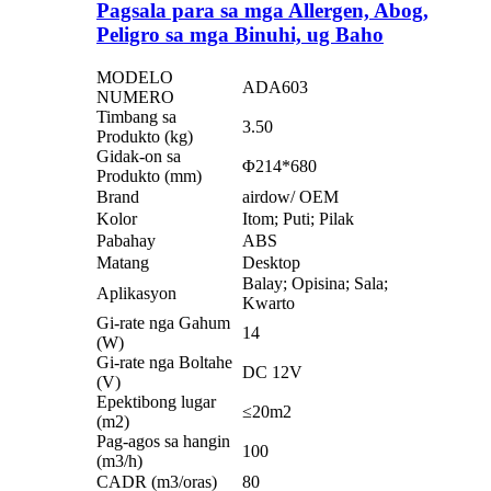
Pagsala para sa mga Allergen, Abog,
Peligro sa mga Binuhi, ug Baho
MODELO
ADA603
NUMERO
Timbang sa
3.50
Produkto (kg)
Gidak-on sa
Φ214*680
Produkto (mm)
Brand
airdow/ OEM
Kolor
Itom; Puti; Pilak
Pabahay
ABS
Matang
Desktop
Balay; Opisina; Sala;
Aplikasyon
Kwarto
Gi-rate nga Gahum
14
(W)
Gi-rate nga Boltahe
DC 12V
(V)
Epektibong lugar
≤20m2
(m2)
Pag-agos sa hangin
100
(m3/h)
CADR (m3/oras)
80