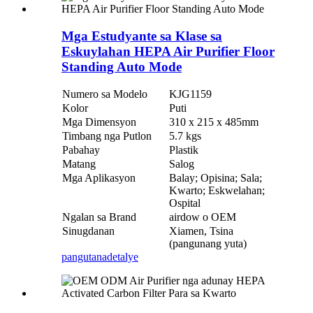
Mga Estudyante sa Klase sa
Eskuylahan HEPA Air Purifier Floor
Standing Auto Mode
Numero sa Modelo
KJG1159
Kolor
Puti
Mga Dimensyon
310 x 215 x 485mm
Timbang nga Putlon
5.7 kgs
Pabahay
Plastik
Matang
Salog
Mga Aplikasyon
Balay; Opisina; Sala;
Kwarto; Eskwelahan;
Ospital
Ngalan sa Brand
airdow o OEM
Sinugdanan
Xiamen, Tsina
(pangunang yuta)
pangutana
detalye