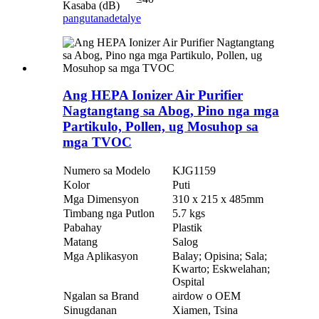
Kasaba (dB)
pangutana
detalye
Ang HEPA Ionizer Air Purifier
Nagtangtang sa Abog, Pino nga mga
Partikulo, Pollen, ug Mosuhop sa
mga TVOC
Numero sa Modelo
KJG1159
Kolor
Puti
Mga Dimensyon
310 x 215 x 485mm
Timbang nga Putlon
5.7 kgs
Pabahay
Plastik
Matang
Salog
Mga Aplikasyon
Balay; Opisina; Sala;
Kwarto; Eskwelahan;
Ospital
Ngalan sa Brand
airdow o OEM
Sinugdanan
Xiamen, Tsina