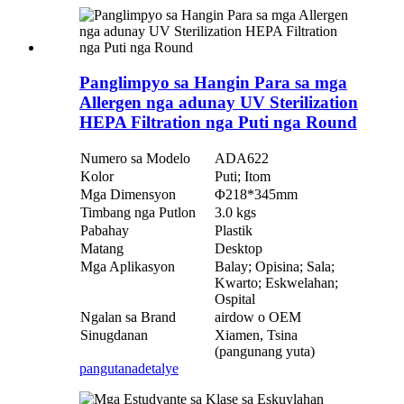
Panglimpyo sa Hangin Para sa mga
Allergen nga adunay UV Sterilization
HEPA Filtration nga Puti nga Round
Numero sa Modelo
ADA622
Kolor
Puti; Itom
Mga Dimensyon
Φ218*345mm
Timbang nga Putlon
3.0 kgs
Pabahay
Plastik
Matang
Desktop
Mga Aplikasyon
Balay; Opisina; Sala;
Kwarto; Eskwelahan;
Ospital
Ngalan sa Brand
airdow o OEM
Sinugdanan
Xiamen, Tsina
(pangunang yuta)
pangutana
detalye