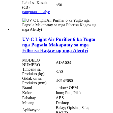
Lebel sa Kasaba
≤50
(dB)
pangutana
detalye
UV-C Light Air Purifier 6 ka Yugto
nga Pagsala Makapatay sa mga
Filter sa Kagaw ug mga Alerdyi
MODELO
ADA603
NUMERO
Timbang sa
3.50
Produkto (kg)
Gidak-on sa
Φ214*680
Produkto (mm)
Brand
airdow/ OEM
Kolor
Itom; Puti; Pilak
Pabahay
ABS
Matang
Desktop
Balay; Opisina; Sala;
Aplikasyon
Kwarto