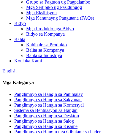
Grupo sa Pagtuon ug Pagpalambo
Mga Sertipiko ug Pasidungog
Mga Eksibisyon
Mga Kanunayng Pangutana (FAQs)
Bidyo
Mga Produkto nga Bidyo
Bidyo sa Kompanya
Balita
Kahibalo sa Produkto
Balita sa Kompanya
Balita sa Industriya
Kontaka Kami
English
Mga Kategorya
Panglimpyo sa Hangin sa Panimalay
Panglimpyo sa Hangin sa Sakyanan
Panglimpyo sa Hangin sa Komersyal
Sistema sa Bentilasyon sa Hangin
Panglimpyo sa Hangin sa Desktop
Panglimpyo sa Hangin sa Salog
Panglimpyo sa Hangin sa Kisame
Panglimpyo sa Hangin nga Gibutang sa Pader