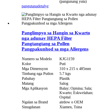
(pangunang yuta)
pangutana
detalye
Panglimpyo sa Hangin sa Kwarto
nga adunay HEPA Filter
Pangtangtang sa Pollen
Pangpakunhod sa mga Allergens
Numero sa Modelo
KJG1159
Kolor
Puti
Mga Dimensyon
310 x 215 x 485mm
Timbang nga Putlon
5.7 kgs
Pabahay
Plastik
Matang
Salog
Mga Aplikasyon
Balay; Opisina; Sala;
Kwarto; Eskwelahan;
Ospital
Ngalan sa Brand
airdow o OEM
Sinugdanan
Xiamen, Tsina