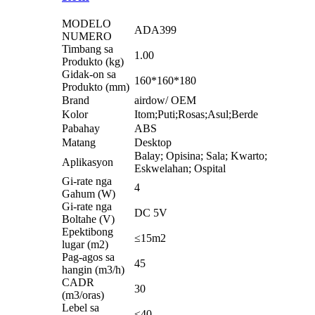
MODELO
ADA399
NUMERO
Timbang sa
1.00
Produkto (kg)
Gidak-on sa
160*160*180
Produkto (mm)
Brand
airdow/ OEM
Kolor
Itom;Puti;Rosas;Asul;Berde
Pabahay
ABS
Matang
Desktop
Balay; Opisina; Sala; Kwarto;
Aplikasyon
Eskwelahan; Ospital
Gi-rate nga
4
Gahum (W)
Gi-rate nga
DC 5V
Boltahe (V)
Epektibong
≤15m2
lugar (m2)
Pag-agos sa
45
hangin (m3/h)
CADR
30
(m3/oras)
Lebel sa
≤40