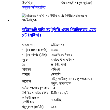
উৎপত্তি
জিয়ামেন,
চীন (মূল ভূখণ্ড)
অনুসন্ধান
বিস্তারিত
অতিবেগুনি বাতি সহ ইউভি এয়ার পিউরিফায়ার এয়ার
স্টেরিলাইজার
মডেল নং।
এডিএ৬০২
পণ্যের ওজন (কেজি)
৩.৩০
পণ্যের আকার (মিমি)
২৩৬*১৮২*৩৯২
ব্র্যান্ড
এয়ারডাউন/ ওইএম
রঙ
রূপালী; সাদা
আবাসন
এবিএস
প্রকার
ডেস্কটপ
বাড়ি; অফিস; বসার ঘর; শোবার ঘর;
আবেদন
স্কুল; হাসপাতাল
রেটেড পাওয়ার (ওয়াট)
14
নির্ধারিত ভোল্টেজ (V)
ডিসি ১২ ভোল্ট
কার্যকরী এলাকা
≤২০মি২
(বর্গমিটার)
বায়ুপ্রবাহ (m³/h)
১০০