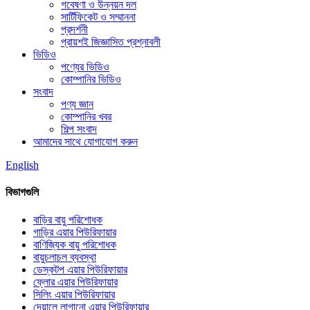
গবেষণা ও উন্নয়ন দল
সার্টিফিকেট ও সম্মাননা
প্রদর্শনী
প্রায়শই জিজ্ঞাসিত প্রশ্নাবলী
ভিডিও
পণ্যের ভিডিও
কোম্পানির ভিডিও
সংবাদ
পণ্য জ্ঞান
কোম্পানির খবর
শিল্প সংবাদ
আমাদের সাথে যোগাযোগ করুন
English
বিভাগগুলি
বাড়ির বায়ু পরিশোধক
গাড়ির এয়ার পিউরিফায়ার
বাণিজ্যিক বায়ু পরিশোধক
বায়ুচলাচল ব্যবস্থা
ডেস্কটপ এয়ার পিউরিফায়ার
ফ্লোর এয়ার পিউরিফায়ার
সিলিং এয়ার পিউরিফায়ার
দেয়ালে লাগানো এয়ার পিউরিফায়ার