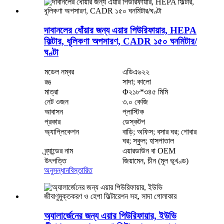
দাবানলের ধোঁয়ার জন্য এয়ার পিউরিফায়ার, HEPA
ফিল্টার, ধূলিকণা অপসারণ, CADR ১৫০ ঘনমিটার/
ঘণ্টা
মডেল নম্বর
এডিএ৬২২
রঙ
সাদা; কালো
মাত্রা
Φ২১৮*৩৪৫ মিমি
নেট ওজন
৩.০ কেজি
আবাসন
প্লাস্টিক
প্রকার
ডেস্কটপ
অ্যাপ্লিকেশন
বাড়ি; অফিস; বসার ঘর; শোবার
ঘর; স্কুল; হাসপাতাল
ব্র্যান্ডের নাম
এয়ারডাউন বা OEM
উৎপত্তি
জিয়ামেন, চীন (মূল ভূখণ্ড)
অনুসন্ধান
বিস্তারিত
অ্যালার্জেনের জন্য এয়ার পিউরিফায়ার, ইউভি