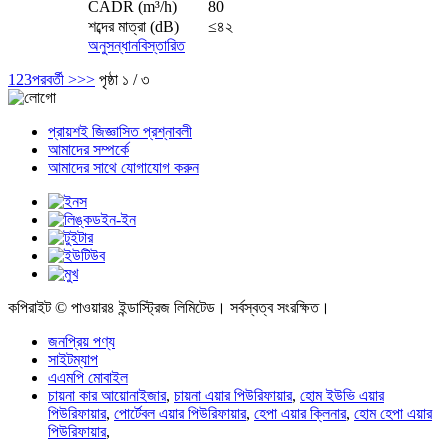
CADR (m³/h)
80
শব্দের মাত্রা (dB)
≤৪২
অনুসন্ধান
বিস্তারিত
1
2
3
পরবর্তী >
>>
পৃষ্ঠা ১ / ৩
প্রায়শই জিজ্ঞাসিত প্রশ্নাবলী
আমাদের সম্পর্কে
আমাদের সাথে যোগাযোগ করুন
কপিরাইট © পাওয়ার৪ ইন্ডাস্ট্রিজ লিমিটেড। সর্বস্বত্ব সংরক্ষিত।
জনপ্রিয় পণ্য
সাইটম্যাপ
এএমপি মোবাইল
চায়না কার আয়োনাইজার
,
চায়না এয়ার পিউরিফায়ার
,
হোম ইউভি এয়ার
পিউরিফায়ার
,
পোর্টেবল এয়ার পিউরিফায়ার
,
হেপা এয়ার ক্লিনার
,
হোম হেপা এয়ার
পিউরিফায়ার
,