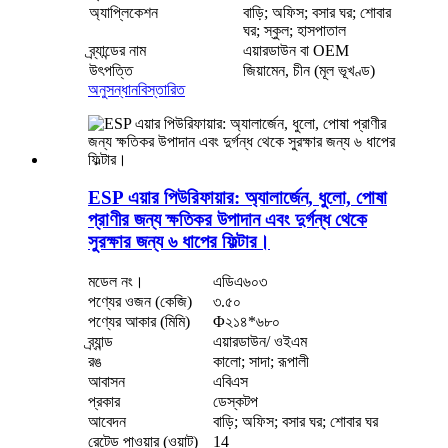
অ্যাপ্লিকেশন
বাড়ি; অফিস; বসার ঘর; শোবার
ঘর; স্কুল; হাসপাতাল
ব্র্যান্ডের নাম
এয়ারডাউন বা OEM
উৎপত্তি
জিয়ামেন, চীন (মূল ভূখণ্ড)
অনুসন্ধান
বিস্তারিত
ESP এয়ার পিউরিফায়ার: অ্যালার্জেন, ধুলো, পোষা
প্রাণীর জন্য ক্ষতিকর উপাদান এবং দুর্গন্ধ থেকে
সুরক্ষার জন্য ৬ ধাপের ফিল্টার।
মডেল নং।
এডিএ৬০৩
পণ্যের ওজন (কেজি)
৩.৫০
পণ্যের আকার (মিমি)
Φ২১৪*৬৮০
ব্র্যান্ড
এয়ারডাউন/ ওইএম
রঙ
কালো; সাদা; রূপালী
আবাসন
এবিএস
প্রকার
ডেস্কটপ
আবেদন
বাড়ি; অফিস; বসার ঘর; শোবার ঘর
রেটেড পাওয়ার (ওয়াট)
14