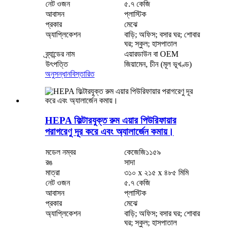
নেট ওজন
৫.৭ কেজি
আবাসন
প্লাস্টিক
প্রকার
মেঝে
অ্যাপ্লিকেশন
বাড়ি; অফিস; বসার ঘর; শোবার
ঘর; স্কুল; হাসপাতাল
ব্র্যান্ডের নাম
এয়ারডাউন বা OEM
উৎপত্তি
জিয়ামেন, চীন (মূল ভূখণ্ড)
অনুসন্ধান
বিস্তারিত
HEPA ফিল্টারযুক্ত রুম এয়ার পিউরিফায়ার
পরাগরেণু দূর করে এবং অ্যালার্জেন কমায়।
মডেল নম্বর
কেজেজি১১৫৯
রঙ
সাদা
মাত্রা
৩১০ x ২১৫ x ৪৮৫ মিমি
নেট ওজন
৫.৭ কেজি
আবাসন
প্লাস্টিক
প্রকার
মেঝে
অ্যাপ্লিকেশন
বাড়ি; অফিস; বসার ঘর; শোবার
ঘর; স্কুল; হাসপাতাল