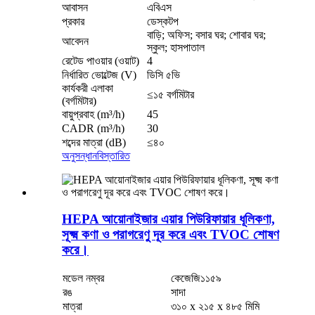
আবাসন
এবিএস
প্রকার
ডেস্কটপ
বাড়ি; অফিস; বসার ঘর; শোবার ঘর;
আবেদন
স্কুল; হাসপাতাল
রেটেড পাওয়ার (ওয়াট)
4
নির্ধারিত ভোল্টেজ (V)
ডিসি ৫ভি
কার্যকরী এলাকা
≤১৫ বর্গমিটার
(বর্গমিটার)
বায়ুপ্রবাহ (m³/h)
45
CADR (m³/h)
30
শব্দের মাত্রা (dB)
≤৪০
অনুসন্ধান
বিস্তারিত
HEPA আয়োনাইজার এয়ার পিউরিফায়ার ধূলিকণা,
সূক্ষ্ম কণা ও পরাগরেণু দূর করে এবং TVOC শোষণ
করে।
মডেল নম্বর
কেজেজি১১৫৯
রঙ
সাদা
মাত্রা
৩১০ x ২১৫ x ৪৮৫ মিমি