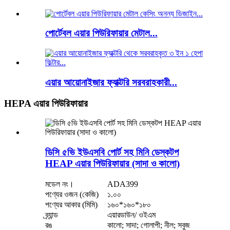
পোর্টেবল এয়ার পিউরিফায়ার মেটাল...
এয়ার আয়োনাইজার ফ্যাক্টরি সরবরাহকারী...
HEPA এয়ার পিউরিফায়ার
ডিসি ৫ভি ইউএসবি পোর্ট সহ মিনি ডেস্কটপ
HEAP এয়ার পিউরিফায়ার (সাদা ও কালো)
মডেল নং।
ADA399
পণ্যের ওজন (কেজি)
১.০০
পণ্যের আকার (মিমি)
১৬০*১৬০*১৮০
ব্র্যান্ড
এয়ারডাউন/ ওইএম
রঙ
কালো; সাদা; গোলাপী; নীল; সবুজ