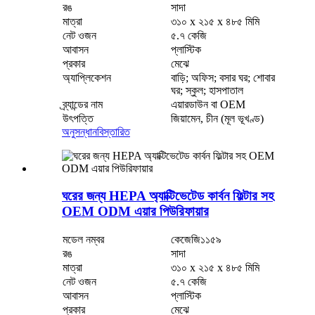
রঙ
সাদা
মাত্রা
৩১০ x ২১৫ x ৪৮৫ মিমি
নেট ওজন
৫.৭ কেজি
আবাসন
প্লাস্টিক
প্রকার
মেঝে
অ্যাপ্লিকেশন
বাড়ি; অফিস; বসার ঘর; শোবার
ঘর; স্কুল; হাসপাতাল
ব্র্যান্ডের নাম
এয়ারডাউন বা OEM
উৎপত্তি
জিয়ামেন, চীন (মূল ভূখণ্ড)
অনুসন্ধান
বিস্তারিত
ঘরের জন্য HEPA অ্যাক্টিভেটেড কার্বন ফিল্টার সহ
OEM ODM এয়ার পিউরিফায়ার
মডেল নম্বর
কেজেজি১১৫৯
রঙ
সাদা
মাত্রা
৩১০ x ২১৫ x ৪৮৫ মিমি
নেট ওজন
৫.৭ কেজি
আবাসন
প্লাস্টিক
প্রকার
মেঝে