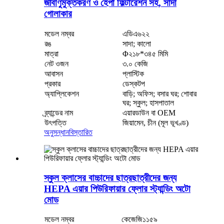
জীবাণুমুক্তকরণ ও হেপা ফিল্টারেশন সহ, সাদা
গোলাকার
মডেল নম্বর
এডিএ৬২২
রঙ
সাদা; কালো
মাত্রা
Φ২১৮*৩৪৫ মিমি
নেট ওজন
৩.০ কেজি
আবাসন
প্লাস্টিক
প্রকার
ডেস্কটপ
অ্যাপ্লিকেশন
বাড়ি; অফিস; বসার ঘর; শোবার
ঘর; স্কুল; হাসপাতাল
ব্র্যান্ডের নাম
এয়ারডাউন বা OEM
উৎপত্তি
জিয়ামেন, চীন (মূল ভূখণ্ড)
অনুসন্ধান
বিস্তারিত
স্কুল ক্লাসের বাচ্চাদের ছাত্রছাত্রীদের জন্য
HEPA এয়ার পিউরিফায়ার ফ্লোর স্ট্যান্ডিং অটো
মোড
মডেল নম্বর
কেজেজি১১৫৯