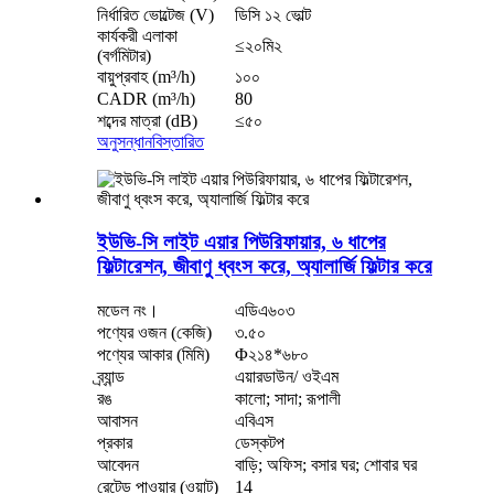
নির্ধারিত ভোল্টেজ (V)
ডিসি ১২ ভোল্ট
কার্যকরী এলাকা
≤২০মি২
(বর্গমিটার)
বায়ুপ্রবাহ (m³/h)
১০০
CADR (m³/h)
80
শব্দের মাত্রা (dB)
≤৫০
অনুসন্ধান
বিস্তারিত
ইউভি-সি লাইট এয়ার পিউরিফায়ার, ৬ ধাপের
ফিল্টারেশন, জীবাণু ধ্বংস করে, অ্যালার্জি ফিল্টার করে
মডেল নং।
এডিএ৬০৩
পণ্যের ওজন (কেজি)
৩.৫০
পণ্যের আকার (মিমি)
Φ২১৪*৬৮০
ব্র্যান্ড
এয়ারডাউন/ ওইএম
রঙ
কালো; সাদা; রূপালী
আবাসন
এবিএস
প্রকার
ডেস্কটপ
আবেদন
বাড়ি; অফিস; বসার ঘর; শোবার ঘর
রেটেড পাওয়ার (ওয়াট)
14