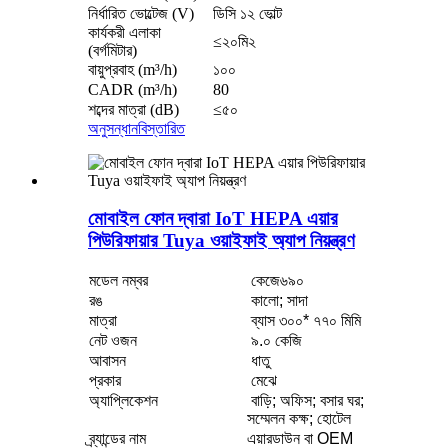
নির্ধারিত ভোল্টেজ (V)
ডিসি ১২ ভোল্ট
কার্যকরী এলাকা
≤২০মি২
(বর্গমিটার)
বায়ুপ্রবাহ (m³/h)
১০০
CADR (m³/h)
80
শব্দের মাত্রা (dB)
≤৫০
অনুসন্ধান
বিস্তারিত
মোবাইল ফোন দ্বারা IoT HEPA এয়ার
পিউরিফায়ার Tuya ওয়াইফাই অ্যাপ নিয়ন্ত্রণ
মডেল নম্বর
কেজে৬৯০
রঙ
কালো; সাদা
মাত্রা
ব্যাস ৩০০* ৭৭০ মিমি
নেট ওজন
৯.০ কেজি
আবাসন
ধাতু
প্রকার
মেঝে
অ্যাপ্লিকেশন
বাড়ি; অফিস; বসার ঘর;
সম্মেলন কক্ষ; হোটেল
ব্র্যান্ডের নাম
এয়ারডাউন বা OEM