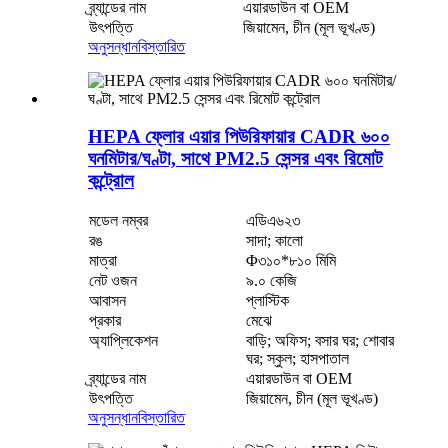
ব্র্যান্ডের নাম
এয়ারডাউন বা OEM
উৎপত্তি
জিয়ামেন, চীন (মূল ভূখণ্ড)
অনুসন্ধান
বিস্তারিত
HEPA ফ্লোর এয়ার পিউরিফায়ার CADR ৬০০
ঘনমিটার/ঘণ্টা, সাথে PM2.5 সেন্সর এবং রিমোট
কন্ট্রোল
মডেল নম্বর
এডিএ৬২৩
রঙ
সাদা; কালো
মাত্রা
Φ৩১০*৮১০ মিমি
নেট ওজন
৯.০ কেজি
আবাসন
প্লাস্টিক
প্রকার
মেঝে
অ্যাপ্লিকেশন
বাড়ি; অফিস; বসার ঘর; শোবার
ঘর; স্কুল; হাসপাতাল
ব্র্যান্ডের নাম
এয়ারডাউন বা OEM
উৎপত্তি
জিয়ামেন, চীন (মূল ভূখণ্ড)
অনুসন্ধান
বিস্তারিত