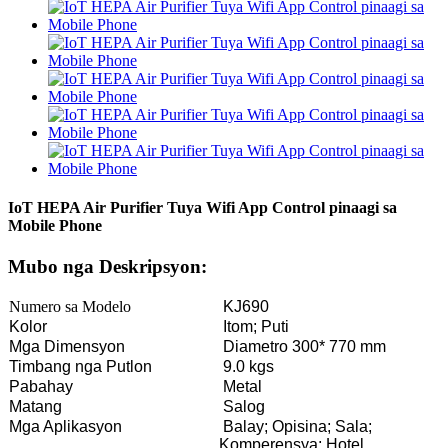
IoT HEPA Air Purifier Tuya Wifi App Control pinaagi sa
Mobile Phone
Mubo nga Deskripsyon:
Numero sa Modelo
KJ690
Kolor
Itom; Puti
Mga Dimensyon
Diametro 300* 770 mm
Timbang nga Putlon
9.0 kgs
Pabahay
Metal
Matang
Salog
Mga Aplikasyon
Balay; Opisina; Sala;
Komperensya; Hotel