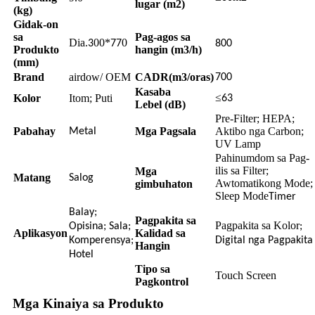
lugar (m2)
(kg)
Gidak-on
sa
Pag-agos sa
Dia.
00*
0
3
77
800
Produkto
hangin (m3/h)
(mm)
Brand
airdow/ OEM
CADR(m3/oras)
700
Kasaba
≤
Kolor
Itom; Puti
63
Lebel (dB)
Pre-Filter; HEPA;
Pabahay
Mga Pagsala
Aktibo nga Carbon;
Metal
UV Lamp
Pahinumdom sa Pag-
ilis sa Filter;
Mga
Matang
Salog
Awtomatikong Mode;
gimbuhaton
Sleep Mode
Timer
Balay;
Pagpakita sa
Pagpakita sa Kolor
Opisina; Sala;
;
Aplikasyon
Kalidad sa
Komperensya;
Digital nga Pagpakita
Hangin
Hotel
Tipo sa
Touch Screen
Pagkontrol
Mga Kinaiya sa Produkto