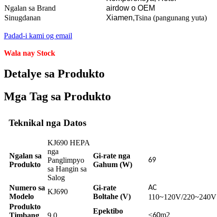
Ngalan sa Brand
airdow o OEM
Sinugdanan
Xiamen,
Tsina (pangunang yuta)
Padad-i kami og email
Wala nay Stock
Detalye sa Produkto
Mga Tag sa Produkto
Teknikal nga Datos
KJ690 HEPA
nga
Ngalan sa
Gi-rate nga
Panglimpyo
69
Produkto
Gahum (W)
sa Hangin sa
Salog
Numero sa
Gi-rate
AC
KJ6
0
9
Modelo
Boltahe (V)
110~120V/220~240V
Produkto
Epektibo
≤
m2
Timbang
9.0
60