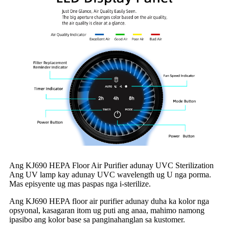
Ang KJ690 HEPA Floor Air Purifier adunay UVC Sterilization
Ang UV lamp kay adunay UVC wavelength ug U nga porma.
Mas episyente ug mas paspas nga i-sterilize.
Ang KJ690 HEPA floor air purifier adunay duha ka kolor nga
opsyonal, kasagaran itom ug puti ang anaa, mahimo namong
ipasibo ang kolor base sa panginahanglan sa kustomer.