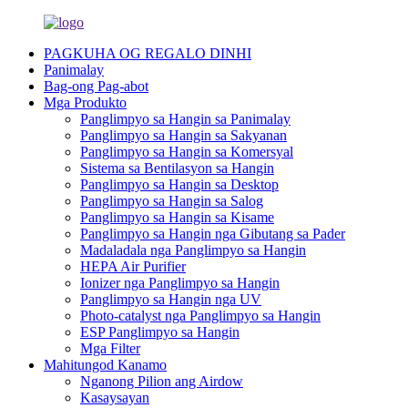
PAGKUHA OG REGALO DINHI
Panimalay
Bag-ong Pag-abot
Mga Produkto
Panglimpyo sa Hangin sa Panimalay
Panglimpyo sa Hangin sa Sakyanan
Panglimpyo sa Hangin sa Komersyal
Sistema sa Bentilasyon sa Hangin
Panglimpyo sa Hangin sa Desktop
Panglimpyo sa Hangin sa Salog
Panglimpyo sa Hangin sa Kisame
Panglimpyo sa Hangin nga Gibutang sa Pader
Madaladala nga Panglimpyo sa Hangin
HEPA Air Purifier
Ionizer nga Panglimpyo sa Hangin
Panglimpyo sa Hangin nga UV
Photo-catalyst nga Panglimpyo sa Hangin
ESP Panglimpyo sa Hangin
Mga Filter
Mahitungod Kanamo
Nganong Pilion ang Airdow
Kasaysayan