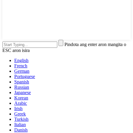
Pindota ang enter aron mangita o
ESC aron isira
English
French
German
Portuguese
Spanish
Russian
Japanese
Korean
Arabic
Irish
Greek
Turkish
Italian
Danish