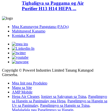
Tigbaligya sa Paggama og Air
Purifier H13 H14 HEPA ...
Mga Kanunayng Pangutana (FAQs)
Mahitungod Kanamo
Kontaka Kami
Copyright © Power4 Industries Limited Tanang Katungod
Gireserba.
Mga Init nga Produkto
Mapa sa Site
AMP Mobile
Hepa Air Cleaner
,
Ionizer sa Sakyanan sa Tsina
,
Panglimpyo
sa Hangin sa Panimalay nga Hepa
,
Panglimpyo sa Hangin sa
Uv sa Panimalay
,
Panglimpyo sa Hangin sa Tsina
,
Madaladala nga Panglimpyo sa Hangin
,