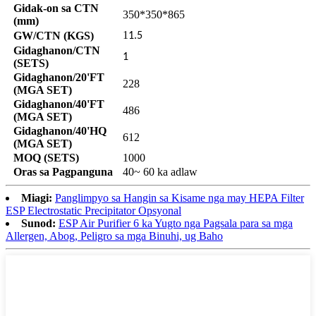
Gidak-on sa CTN
350*350*865
(mm)
1
GW/CTN (KGS)
1.5
Gidaghanon/CTN
1
(SETS)
Gidaghanon/20'FT
228
(MGA SET)
Gidaghanon/40'FT
486
(MGA SET)
Gidaghanon/40'HQ
612
(MGA SET)
MOQ (SETS)
1000
Oras sa Pagpanguna
40~ 60 ka adlaw
Miagi:
Panglimpyo sa Hangin sa Kisame nga may HEPA Filter
ESP Electrostatic Precipitator Opsyonal
Sunod:
ESP Air Purifier 6 ka Yugto nga Pagsala para sa mga
Allergen, Abog, Peligro sa mga Binuhi, ug Baho