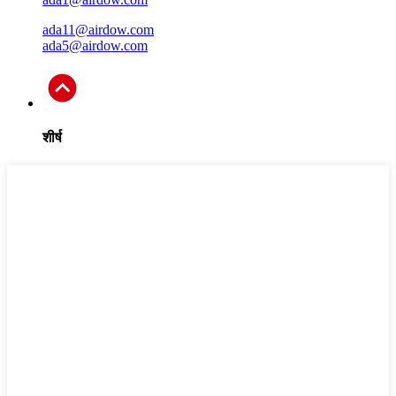
ada11@airdow.com
ada5@airdow.com
शीर्ष