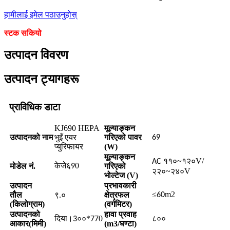
हामीलाई इमेल पठाउनुहोस्
स्टक सकियो
उत्पादन विवरण
उत्पादन ट्यागहरू
प्राविधिक डाटा
KJ690 HEPA
मूल्याङ्कन
उत्पादनको नाम
भुइँ एयर
गरिएको पावर
69
प्युरिफायर
(W)
मूल्याङ्कन
११०~१२०V/
AC
केजे६
0
मोडेल नं.
गरिएको
9
२२०~२४०V
भोल्टेज (V)
उत्पादन
प्रभावकारी
≤
m2
तौल
९.०
क्षेत्रफल
60
(किलोग्राम)
(वर्गमिटर)
उत्पादनको
हावा प्रवाह
दिया।
००*
0
3
77
८००
आकार(मिमी)
(m3/घण्टा)