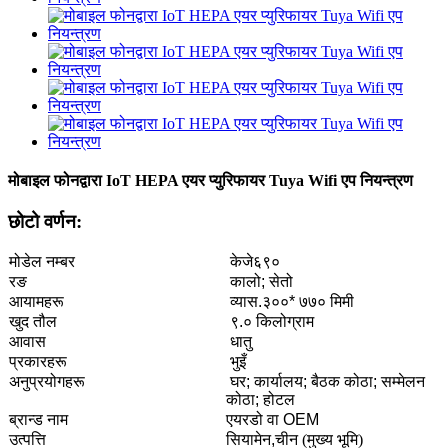
मोबाइल फोनद्वारा IoT HEPA एयर प्युरिफायर Tuya Wifi एप नियन्त्रण
छोटो वर्णन:
मोडेल नम्बर
केजे६९०
रङ
कालो; सेतो
आयामहरू
व्यास.३००* ७७० मिमी
खुद तौल
९.० किलोग्राम
आवास
धातु
प्रकारहरू
भुइँ
अनुप्रयोगहरू
घर; कार्यालय; बैठक कोठा; सम्मेलन
कोठा; होटल
ब्रान्ड नाम
एयरडो वा OEM
उत्पत्ति
सियामेन,
चीन (मुख्य भूमि)