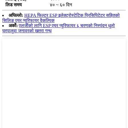
लिड समय
४० ~ ६० दिन
अघिल्लो:
HEPA फिल्टर ESP इलेक्ट्रोस्टेटिक प्रिसिपिटेटर सहितको
सिलिङ एयर प्युरिफायर वैकल्पिक
अर्को:
एलर्जीको लागि ESP एयर प्युरिफायर ६ चरणको निस्पंदन धुलो
घरपालुवा जनावरको खतरा गन्ध