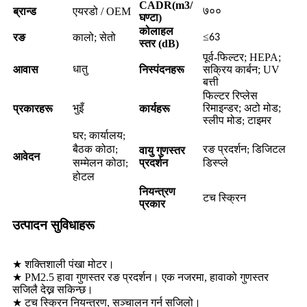
CADR(m3/
ब्रान्ड
एयरडो / OEM
७००
घण्टा)
कोलाहल
≤
रङ
कालो; सेतो
63
स्तर (dB)
पूर्व-फिल्टर; HEPA;
आवास
निस्पंदनहरू
सक्रिय कार्बन; UV
धातु
बत्ती
फिल्टर रिप्लेस
रिमाइन्डर; अटो मोड;
प्रकारहरू
कार्यहरू
भुइँ
स्लीप मोड
; टाइमर
घर; कार्यालय;
रङ प्रदर्शन
बैठक कोठा;
वायु गुणस्तर
; डिजिटल
आवेदन
प्रदर्शन
सम्मेलन कोठा;
डिस्प्ले
होटल
नियन्त्रण
टच स्क्रिन
प्रकार
उत्पादन सुविधाहरू
★ शक्तिशाली पंखा मोटर।
★ PM2.5 हावा गुणस्तर रङ प्रदर्शन। एक नजरमा, हावाको गुणस्तर
सजिलै देख्न सकिन्छ।
★ टच स्क्रिन नियन्त्रण, सञ्चालन गर्न सजिलो।