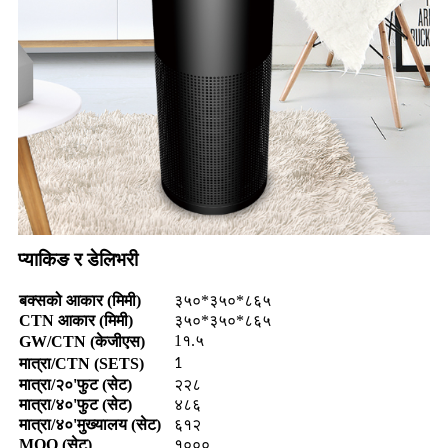
प्याकिङ र डेलिभरी
बक्सको आकार (मिमी)
३५०*३५०*८६५
CTN आकार (मिमी)
३५०*३५०*८६५
1
GW/CTN (केजीएस)
१.५
मात्रा/CTN (SETS)
1
मात्रा/२०'फुट (सेट)
२२८
मात्रा/४०'फुट (सेट)
४८६
मात्रा/४०'मुख्यालय (सेट)
६१२
MOQ (सेट)
१०००