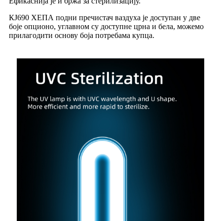
Ефикаснија је и бржа за стерилизацију.
КЈ690 ХЕПА подни пречистач ваздуха је доступан у две
боје опционо, углавном су доступне црна и бела, можемо
прилагодити основу боја потребама купца.