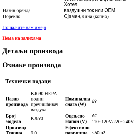
Хотел
Назив бренда
ваздушни ток или ОЕМ
Порекло
Сјамен,
Кина (копно)
Пошаљите нам имејл
Нема на залихама
Детаљи производа
Ознаке производа
Технички подаци
KJ690 HEPA
Назив
подни
Номинална
69
производа
пречишћивач
снага (W)
ваздуха
Број
Оцењено
AC
КЈ6
0
9
модела
Напон (V)
110~120V/220~240V
Производ
Ефективно
≤
m2
Тежина
9.0
површина
60