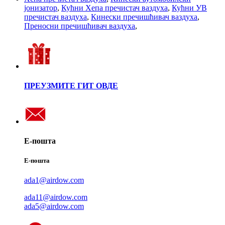
јонизатор
,
Кућни Хепа пречистач ваздуха
,
Кућни УВ
пречистач ваздуха
,
Кинески пречишћивач ваздуха
,
Преносни пречишћивач ваздуха
,
ПРЕУЗМИТЕ ГИТ ОВДЕ
Е-пошта
Е-пошта
ada1@airdow.com
ada11@airdow.com
ada5@airdow.com