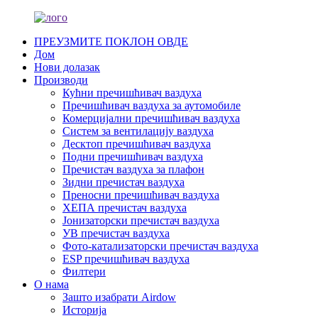
ПРЕУЗМИТЕ ПОКЛОН ОВДЕ
Дом
Нови долазак
Производи
Кућни пречишћивач ваздуха
Пречишћивач ваздуха за аутомобиле
Комерцијални пречишћивач ваздуха
Систем за вентилацију ваздуха
Десктоп пречишћивач ваздуха
Подни пречишћивач ваздуха
Пречистач ваздуха за плафон
Зидни пречистач ваздуха
Преносни пречишћивач ваздуха
ХЕПА пречистач ваздуха
Јонизаторски пречистач ваздуха
УВ пречистач ваздуха
Фото-катализаторски пречистач ваздуха
ESP пречишћивач ваздуха
Филтери
О нама
Зашто изабрати Airdow
Историја