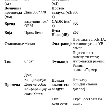
(кг)
(м2)
Величина
Проток
Дија.
00*
0
производа
ваздуха (м3/
3
77
800
(мм)
х)
ваздушни ток/
CADR (м3/
Бренд
700
ОЕМ
х)
Бука
≤
Боја
Црно; Бело
63
Ниво (dB)
Претфилтер; ХЕПА;
Становање
Филтрације
Активни угаљ; УВ
Метал
лампа
Подсетник за
замену филтера;
Аутоматски режим;
Тип
Функције
Спрат
Режим
спавања
Тајмер
Дом;
Приказ у
Канцеларија;
Приказ
боји
Примена
квалитета
Дигитални
Дневна соба;
ваздуха
дисплеј
Конференцијска
сала; Хотел
Тип
Екран осетљив на
контроле
додир