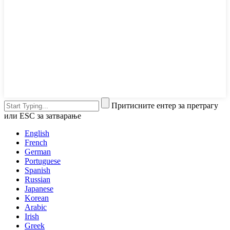
Притисните ентер за претрагу
или ESC за затварање
English
French
German
Portuguese
Spanish
Russian
Japanese
Korean
Arabic
Irish
Greek