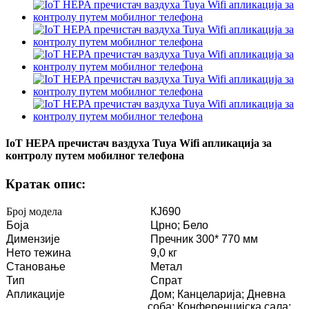
IoT HEPA пречистач ваздуха Tuya Wifi апликација за
контролу путем мобилног телефона
Кратак опис:
Број модела
КЈ690
Боја
Црно; Бело
Димензије
Пречник 300* 770 мм
Нето тежина
9,0 кг
Становање
Метал
Тип
Спрат
Апликације
Дом; Канцеларија; Дневна
соба; Конференцијска сала;