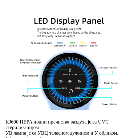
KJ690 HEPA подни пречистач ваздуха је са UVC
стерилизацијом
УВ лампа је са УВЦ таласном дужином и У обликом.