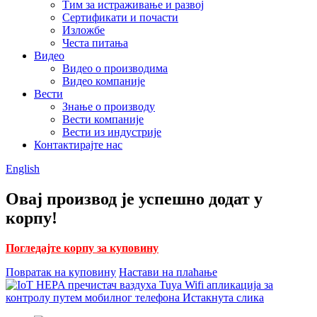
Тим за истраживање и развој
Сертификати и почасти
Изложбе
Честа питања
Видео
Видео о производима
Видео компаније
Вести
Знање о производу
Вести компаније
Вести из индустрије
Контактирајте нас
English
Овај производ је успешно додат у
корпу!
Погледајте корпу за куповину
Повратак на куповину
Настави на плаћање