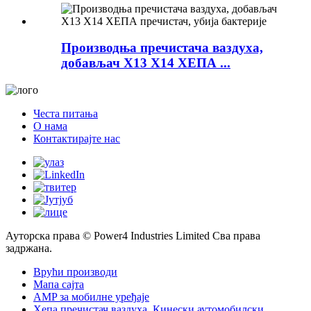
Производња пречистача ваздуха,
добављач Х13 Х14 ХЕПА ...
Честа питања
О нама
Контактирајте нас
Ауторска права © Power4 Industries Limited Сва права
задржана.
Врући производи
Мапа сајта
AMP за мобилне уређаје
Хепа пречистач ваздуха
,
Кинески аутомобилски