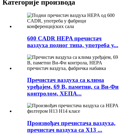
Категорије производа
600 CADR HEPA пречистач
ваздуха подног типа, употреба у...
Пречистач ваздуха са клима
уређајем, 69 В, паметни, са Ви-Фи
контролом, ХЕПА...
Произвођач пречистача ваздуха,
пречистач ваздуха са Х13 ...