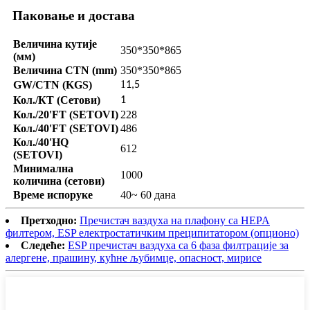
Паковање и достава
Величина кутије
350*350*865
(мм)
Величина CTN (mm)
350*350*865
1
GW/CTN (KGS)
1,5
Кол./КТ (Сетови)
1
Кол./20'FT (SETOVI)
228
Кол./40'FT (SETOVI)
486
Кол./40'HQ
612
(SETOVI)
Минимална
1000
количина (сетови)
Време испоруке
40~ 60 дана
Претходно:
Пречистач ваздуха на плафону са HEPA
филтером, ESP електростатичким преципитатором (опционо)
Следеће:
ESP пречистач ваздуха са 6 фаза филтрације за
алергене, прашину, кућне љубимце, опасност, мирисе