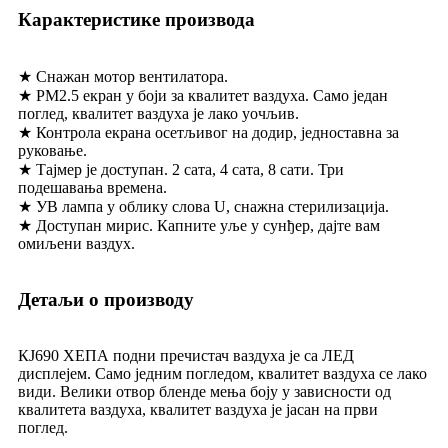
Карактеристике производа
★ Снажан мотор вентилатора.
★ PM2.5 екран у боји за квалитет ваздуха. Само један
поглед, квалитет ваздуха је лако уочљив.
★ Контрола екрана осетљивог на додир, једноставна за
руковање.
★ Тајмер је доступан. 2 сата, 4 сата, 8 сати. Три
подешавања времена.
★ УВ лампа у облику слова U, снажна стерилизација.
★ Доступан мирис. Капните уље у сунђер, дајте вам
омиљени ваздух.
Детаљи о производу
КЈ690 ХЕПА подни пречистач ваздуха је са ЛЕД
дисплејем. Само једним погледом, квалитет ваздуха се лако
види. Велики отвор бленде мења боју у зависности од
квалитета ваздуха, квалитет ваздуха је јасан на први
поглед.