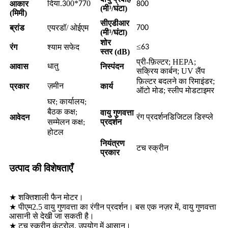
दिया.
00*
0
आकार
3
77
800
(मी³/घंटा)
(मिमी)
सीएडीआर
ब्रांड
एयरडॉ/ ओईएम
700
(मी³/घंटा)
शोर
≤
रंग
श्याम सफेद
63
स्तर (dB)
प्री-फ़िल्टर; HEPA;
आवास
निस्पंदन
धातु
सक्रिय कार्बन; UV लैंप
फ़िल्टर बदलने का रिमाइंडर;
प्रकार
कार्य
ज़मीन
ऑटो मोड; स्लीप मोड
टाइमर
घर; कार्यालय;
बैठक कक्ष;
वायु गुणवत्ता
रंग प्रदर्शन
आवेदन
डिजिटल डिस्प्ले
प्रदर्शन
सम्मेलन कक्ष;
होटल
नियंत्रण
टच स्क्रीन
प्रकार
उत्पाद की विशेषताएँ
★ शक्तिशाली फैन मोटर।
★ पीएम2.5 वायु गुणवत्ता का रंगीन प्रदर्शन। बस एक नज़र में, वायु गुणवत्ता
आसानी से देखी जा सकती है।
★ टच स्क्रीन कंट्रोल, उपयोग में आसान।