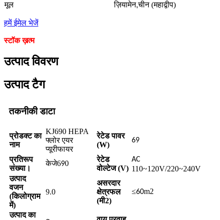
मूल
ज़ियामेन,
चीन (महाद्वीप)
हमें ईमेल भेजें
स्टॉक ख़त्म
उत्पाद विवरण
उत्पाद टैग
तकनीकी डाटा
KJ690 HEPA
प्रोडक्ट का
रेटेड पावर
फ्लोर एयर
69
नाम
(W)
प्यूरीफायर
प्रतिरूप
रेटेड
AC
केजे6
0
9
संख्या।
वोल्टेज (V)
110~120V/220~240V
उत्पाद
असरदार
वजन
≤
m2
9.0
क्षेत्रफल
60
(किलोग्राम
(मी2)
में)
उत्पाद का
वायु प्रवाह