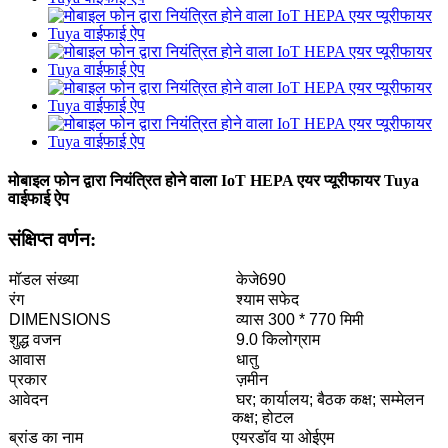
मोबाइल फोन द्वारा नियंत्रित होने वाला IoT HEPA एयर प्यूरीफायर Tuya
वाईफाई ऐप
संक्षिप्त वर्णन:
मॉडल संख्या
केजे690
रंग
श्याम सफेद
DIMENSIONS
व्यास 300 * 770 मिमी
शुद्ध वजन
9.0 किलोग्राम
आवास
धातु
प्रकार
ज़मीन
आवेदन
घर; कार्यालय; बैठक कक्ष; सम्मेलन
कक्ष; होटल
ब्रांड का नाम
एयरडॉव या ओईएम