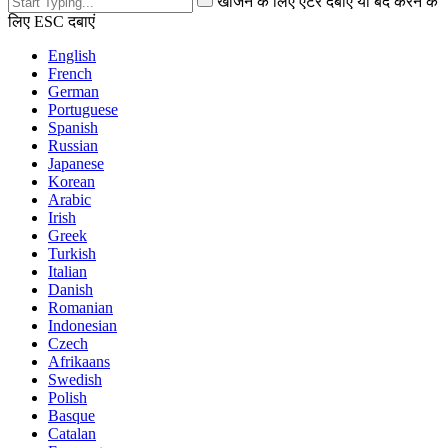
खोजने के लिए एंटर दबाएं या बंद करने के
लिए ESC दबाएं
English
French
German
Portuguese
Spanish
Russian
Japanese
Korean
Arabic
Irish
Greek
Turkish
Italian
Danish
Romanian
Indonesian
Czech
Afrikaans
Swedish
Polish
Basque
Catalan