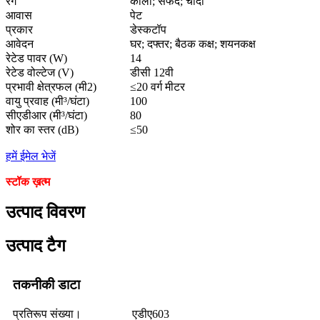
रंग
काला; सफेद; चांदी
आवास
पेट
प्रकार
डेस्कटॉप
आवेदन
घर; दफ्तर; बैठक कक्ष; शयनकक्ष
रेटेड पावर (W)
14
रेटेड वोल्टेज (V)
डीसी 12वी
प्रभावी क्षेत्रफल (मी2)
≤20 वर्ग मीटर
वायु प्रवाह (मी³/घंटा)
100
सीएडीआर (मी³/घंटा)
80
शोर का स्तर (dB)
≤50
हमें ईमेल भेजें
स्टॉक ख़त्म
उत्पाद विवरण
उत्पाद टैग
तकनीकी डाटा
प्रतिरूप संख्या।
एडीए603