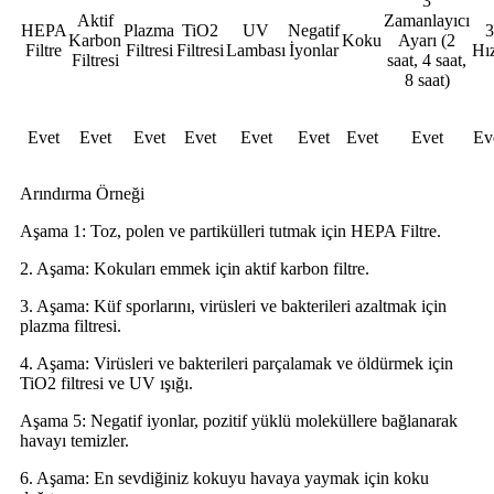
3
Aktif
Zamanlayıcı
HEPA
Plazma
TiO2
UV
Negatif
3
Karbon
Koku
Ayarı (2
Filtre
Filtresi
Filtresi
Lambası
İyonlar
Hız
Filtresi
saat, 4 saat,
8 saat)
Evet
Evet
Evet
Evet
Evet
Evet
Evet
Evet
Ev
Arındırma Örneği
Aşama 1: Toz, polen ve partikülleri tutmak için HEPA Filtre.
2. Aşama: Kokuları emmek için aktif karbon filtre.
3. Aşama: Küf sporlarını, virüsleri ve bakterileri azaltmak için
plazma filtresi.
4. Aşama: Virüsleri ve bakterileri parçalamak ve öldürmek için
TiO2 filtresi ve UV ışığı.
Aşama 5: Negatif iyonlar, pozitif yüklü moleküllere bağlanarak
havayı temizler.
6. Aşama: En sevdiğiniz kokuyu havaya yaymak için koku