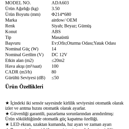
MODEL NO.
ADA603
Ürün Ağırlığı (kg)
3.50
Ürün Boyutu (mm)
Φ214*680
Marka
airdow/ OEM
Renk
Siyah; Beyaz; Gümüş
Konut
ABS
Tip
Masaüstü
Başvuru
Ev;Ofis;Oturma Odası;Yatak Odası
Nominal Güç (W)
14
Nominal Gerilim (V)
DC 12V
Etkin alan (m2)
≤20m2
Hava akışı (m³/saat)
100
CADR (m3/h)
80
Gürültü Seviyesi (dB)
≤50
Ürün Özellikleri
★ İçindeki iki sensör sayesinde kirlilik seviyesini otomatik olarak
izler ve arıtma hızını otomatik olarak ayarlar.
★ Güvenliği garantili, pazarlama sorunlarından arındırılmış:
Ürün söküldüğünde otomatik güç kapatma özelliği.
★ LED ekran, uzaktan kumanda, hız ayarı ve zaman ayarı