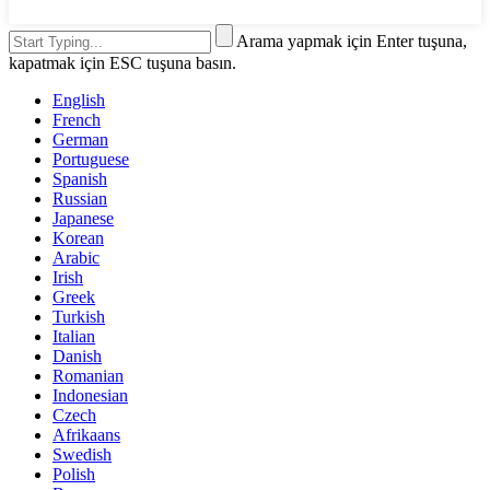
Arama yapmak için Enter tuşuna,
kapatmak için ESC tuşuna basın.
English
French
German
Portuguese
Spanish
Russian
Japanese
Korean
Arabic
Irish
Greek
Turkish
Italian
Danish
Romanian
Indonesian
Czech
Afrikaans
Swedish
Polish