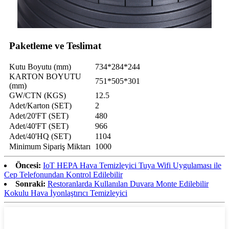
Paketleme ve Teslimat
Kutu Boyutu (mm)
734*284*244
KARTON BOYUTU
751*505*301
(mm)
GW/CTN (KGS)
12.5
Adet/Karton (SET)
2
Adet/20'FT (SET)
480
Adet/40'FT (SET)
966
Adet/40'HQ (SET)
1104
Minimum Sipariş Miktarı
1000
Öncesi:
IoT HEPA Hava Temizleyici Tuya Wifi Uygulaması ile
Cep Telefonundan Kontrol Edilebilir
Sonraki:
Restoranlarda Kullanılan Duvara Monte Edilebilir
Kokulu Hava İyonlaştırıcı Temizleyici