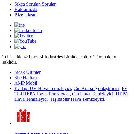
Sıkça Sorulan Sorular
Hakkımızda
Bize Ulaşın
Telif hakkı © Power4 Industries Limited'e aittir. Tüm hakları
saklıdır.
Sıcak Ürünler
Site Haritası
AMP Mobil
Ev Tipi UV Hava Temizleyici
,
Çin Araba İyonlaştırıcısı
,
Ev
Tipi HEPA Hava Temizleyici
,
Çin Hava Temizleyici
,
HEPA
Hava Temizleyici
,
Taşınabilir Hava Temizleyici
,