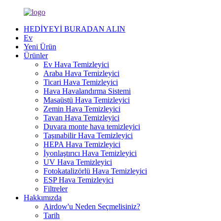
HEDİYEYİ BURADAN ALIN
Ev
Yeni Ürün
Ürünler
Ev Hava Temizleyici
Araba Hava Temizleyici
Ticari Hava Temizleyici
Hava Havalandırma Sistemi
Masaüstü Hava Temizleyici
Zemin Hava Temizleyici
Tavan Hava Temizleyici
Duvara monte hava temizleyici
Taşınabilir Hava Temizleyici
HEPA Hava Temizleyici
İyonlaştırıcı Hava Temizleyici
UV Hava Temizleyici
Fotokatalizörlü Hava Temizleyici
ESP Hava Temizleyici
Filtreler
Hakkımızda
Airdow'u Neden Seçmelisiniz?
Tarih