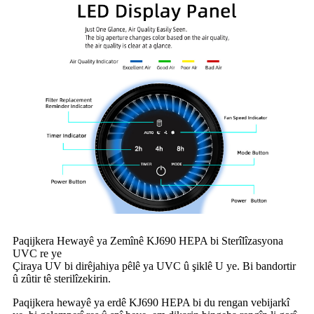
Paqijkera Hewayê ya Zemînê KJ690 HEPA bi Sterîlîzasyona
UVC re ye
Çiraya UV bi dirêjahiya pêlê ya UVC û şiklê U ye. Bi bandortir
û zûtir tê sterilîzekirin.
Paqijkera hewayê ya erdê KJ690 HEPA bi du rengan vebijarkî