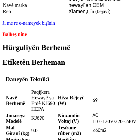
Navê marka
hewayî an OEM
Reh
Xiamen,
Çîn (bejayî)
Ji me re e-nameyek bişînin
Balkeş nîne
Hûrguliyên Berhemê
Etîketên Berheman
Daneyên Teknîkî
Paqijkera
Navê
Hewayê ya
Hêza Rêjeyî
69
Berhemê
Erdê KJ690
(W)
HEPA
Jimareya
Nirxandin
AC
KJ6
0
9
Modelê
Voltaj (V)
110~120V/220~240V
Mal
Tesîrane
≤
m2
9.0
60
Giranî (kg)
rûber (m2)
Mezinahiya
Herikîna