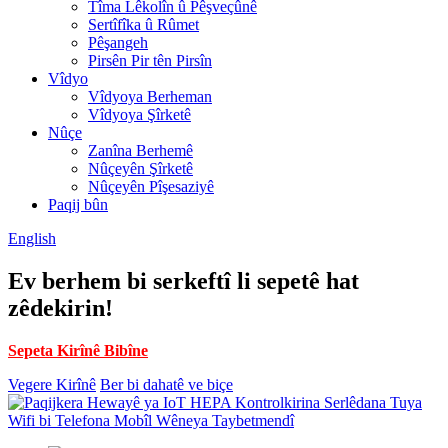
Tîma Lêkolîn û Pêşveçûnê
Sertîfîka û Rûmet
Pêşangeh
Pirsên Pir tên Pirsîn
Vîdyo
Vîdyoya Berheman
Vîdyoya Şîrketê
Nûçe
Zanîna Berhemê
Nûçeyên Şîrketê
Nûçeyên Pîşesaziyê
Paqij bûn
English
Ev berhem bi serkeftî li sepetê hat
zêdekirin!
Sepeta Kirînê Bibîne
Vegere Kirînê
Ber bi dahatê ve biçe