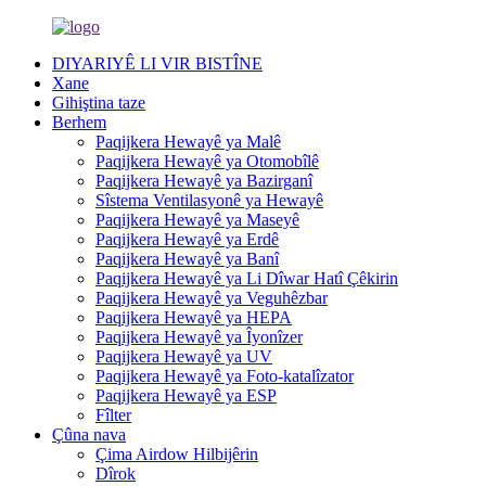
DIYARIYÊ LI VIR BISTÎNE
Xane
Gihiştina taze
Berhem
Paqijkera Hewayê ya Malê
Paqijkera Hewayê ya Otomobîlê
Paqijkera Hewayê ya Bazirganî
Sîstema Ventilasyonê ya Hewayê
Paqijkera Hewayê ya Maseyê
Paqijkera Hewayê ya Erdê
Paqijkera Hewayê ya Banî
Paqijkera Hewayê ya Li Dîwar Hatî Çêkirin
Paqijkera Hewayê ya Veguhêzbar
Paqijkera Hewayê ya HEPA
Paqijkera Hewayê ya Îyonîzer
Paqijkera Hewayê ya UV
Paqijkera Hewayê ya Foto-katalîzator
Paqijkera Hewayê ya ESP
Fîlter
Çûna nava
Çima Airdow Hilbijêrin
Dîrok