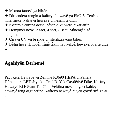
★ Motora fanosê ya bihêz.
★ Dîmendera rengîn a kalîteya hewayê ya PM2.5. Tenê bi
nihêrînekê, kalîteya hewayê bi hêsanî tê dîtin.
★ Kontrola ekrana desta, hêsan e ku were bikar anîn.
★ Demjimêr heye. 2 saet, 4 saet, 8 saet. Mîhengên sê
demjimêran.
★ Çiraya UV ya bi şiklê U, sterîlîzasyona bihêz.
★ Bêhn heye. Dilopên rûnê têxin nav kefçê, hewaya bijarte dide
we.
Agahiyên Berhemê
Paqijkera Hewayê ya Zemînê KJ690 HEPA bi Panela
Dîmendera LED-ê ye ku Tenê Bi Yek Çavdêriyê Dike, Kalîteya
Hewayê Bi Hêsanî Tê Dîtin. Vebûna mezin li gorî kalîteya
hewayê reng diguherîne, kalîteya hewayê bi yek çavdêriyê zelal
e.