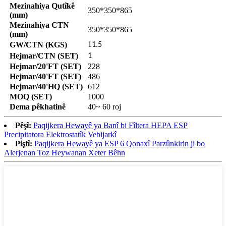
Mezinahiya Qutîkê
350*350*865
(mm)
Mezinahiya CTN
350*350*865
(mm)
1
GW/CTN (KGS)
1.5
Hejmar/CTN (SET)
1
Hejmar/20'FT (SET)
228
Hejmar/40'FT (SET)
486
Hejmar/40'HQ (SET)
612
MOQ (SET)
1000
Dema pêkhatinê
40~ 60 roj
Pêşî:
Paqijkera Hewayê ya Banî bi Fîltera HEPA ESP
Precipitatora Elektrostatîk Vebijarkî
Piştî:
Paqijkera Hewayê ya ESP 6 Qonaxî Parzûnkirin ji bo
Alerjenan Toz Heywanan Xeter Bêhn