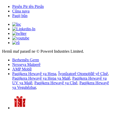
Pirsên Pir tên Pirsîn
Çûna nava
Paqij bûn
Hemû maf parastî ne © Power4 Industries Limited.
Berhemên Germ
Nexşeya Malperê
AMP Mobîl
Paqijkera Hewayê ya Hepa
,
Îyonîzatorê Otomobîlê yê Çînê
,
Paqijkera Hewayê ya Hepa ya Malê
,
Paqijkera Hewayê ya
UV ya Malê
,
Paqijkera Hewayê ya Çînê
,
Paqijkera Hewayê
ya Veguhêzbar
,