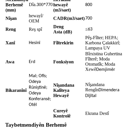
Dîa.
00*
0
Berhemê
hewayê
3
77
800
(mm)
(m3/saet)
hewayî/
Nîşan
CADR(m3/saet)
700
OEM
Deng
≤
Reng
Reş spî
63
Asta (dB)
Pêş-Fîlter; HEPA;
Xanî
Fîltrekirin
Karbona Çalakkirî;
Hesinî
Lampaya UV
Bîrxistina Guhertina
Fîlterê; Moda
Awa
Fonksiyon
Erd
Otomatîk; Moda
Xewê
Demjimêr
Mal; Ofîs;
Odeya
Nîşandana
Nîşandana
Rûniştinê;
Rengîn
Bikaranînî
Kalîteya
Dîmendera
Odeya
Hewayê
Dîjîtal
Konferansê;
Otêl
Cureyê
Ekrana Destî
Kontrolê
Taybetmendiyên Berhemê