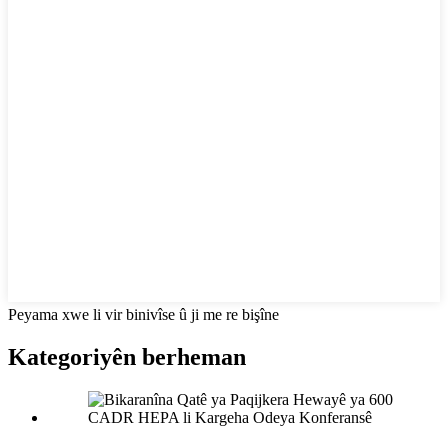
Peyama xwe li vir binivîse û ji me re bişîne
Kategoriyên berheman