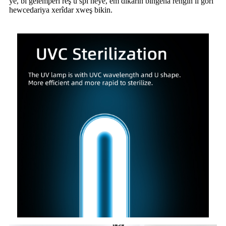
ye, bi gelemperî reş û spî heye, em dikarin bingeha rengîn li gorî
hewcedariya xerîdar xweş bikin.