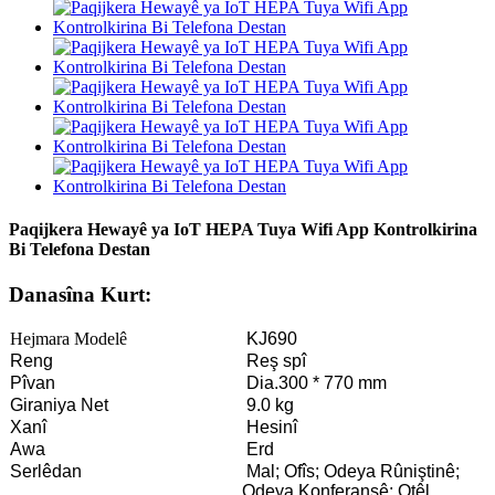
Paqijkera Hewayê ya IoT HEPA Tuya Wifi App Kontrolkirina
Bi Telefona Destan
Danasîna Kurt:
Hejmara Modelê
KJ690
Reng
Reş spî
Pîvan
Dia.300 * 770 mm
Giraniya Net
9.0 kg
Xanî
Hesinî
Awa
Erd
Serlêdan
Mal; Ofîs; Odeya Rûniştinê;
Odeya Konferansê; Otêl