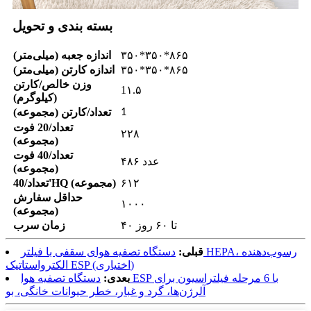
بسته بندی و تحویل
۳۵۰*۳۵۰*۸۶۵
اندازه جعبه (میلی‌متر)
۳۵۰*۳۵۰*۸۶۵
اندازه کارتن (میلی‌متر)
وزن خالص/کارتن
1
۱.۵
(کیلوگرم)
تعداد/کارتن (مجموعه)
1
تعداد/20 فوت
۲۲۸
(مجموعه)
تعداد/40 فوت
۴۸۶ عدد
(مجموعه)
۶۱۲
تعداد/40'HQ (مجموعه)
حداقل سفارش
۱۰۰۰
(مجموعه)
۴۰ تا ۶۰ روز
زمان سرب
قبلی:
دستگاه تصفیه هوای سقفی با فیلتر HEPA، رسوب‌دهنده
الکترواستاتیک ESP (اختیاری)
بعدی:
دستگاه تصفیه هوا ESP با 6 مرحله فیلتراسیون برای
آلرژن‌ها، گرد و غبار، خطر حیوانات خانگی، بو