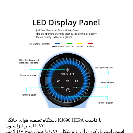
دستگاه تصفیه هوای خانگی KJ690 HEPA با قابلیت
استریلیزاسیون UVC
لامپ UV با طول موج UVC و شکل U است. استریل کردن آن