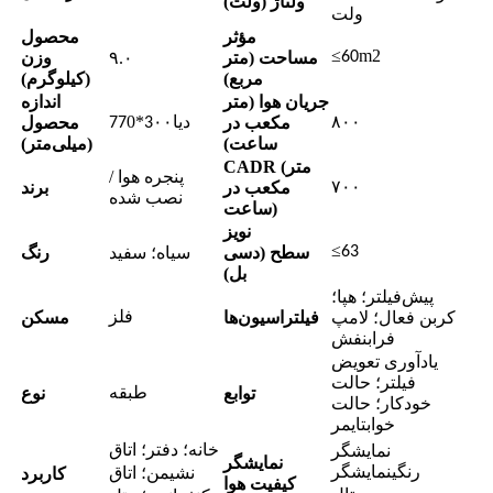
ولتاژ (ولت)
ولت
مؤثر
محصول
≤
m2
60
مساحت (متر
۹.۰
وزن
مربع)
(کیلوگرم)
جریان هوا (متر
اندازه
دیا
۰۰*
0
مکعب در
محصول
77
3
۸۰۰
ساعت)
(میلی‌متر)
CADR (متر
پنجره هوا /
مکعب در
برند
۷۰۰
نصب شده
ساعت)
نویز
≤
63
سطح (دسی
سیاه؛ سفید
رنگ
بل)
پیش‌فیلتر؛ هپا؛
کربن فعال؛ لامپ
فیلتراسیون‌ها
مسکن
فلز
فرابنفش
یادآوری تعویض
فیلتر؛ حالت
توابع
نوع
طبقه
خودکار؛ حالت
خواب
تایمر
نمایشگر
خانه؛ دفتر؛ اتاق
نمایشگر
رنگی
نمایشگر
کاربرد
نشیمن؛ اتاق
کیفیت هوا