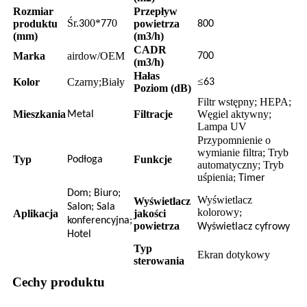
Rozmiar
Przepływ
Śr.
00*
0
produktu
powietrza
3
77
800
(mm)
(m3/h)
CADR
Marka
airdow/OEM
700
(m3/h)
Hałas
≤
Kolor
Czarny;Biały
63
Poziom (dB)
Filtr wstępny; HEPA;
Mieszkania
Filtracje
Węgiel aktywny;
Metal
Lampa UV
Przypomnienie o
wymianie filtra; Tryb
Typ
Funkcje
Podłoga
automatyczny; Tryb
uśpienia
; Timer
Dom; Biuro;
Wyświetlacz
Wyświetlacz
Salon; Sala
kolorowy
Aplikacja
jakości
;
konferencyjna;
powietrza
Wyświetlacz cyfrowy
Hotel
Typ
Ekran dotykowy
sterowania
Cechy produktu