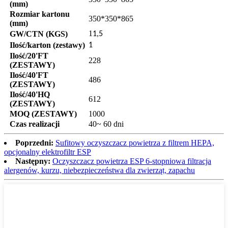
(mm)
Rozmiar kartonu
350*350*865
(mm)
1
GW/CTN (KGS)
1,5
Ilość/karton (zestawy)
1
Ilość/20'FT
228
(ZESTAWY)
Ilość/40'FT
486
(ZESTAWY)
Ilość/40'HQ
612
(ZESTAWY)
MOQ (ZESTAWY)
1000
Czas realizacji
40~ 60 dni
Poprzedni:
Sufitowy oczyszczacz powietrza z filtrem HEPA,
opcjonalny elektrofiltr ESP
Następny:
Oczyszczacz powietrza ESP 6-stopniowa filtracja
alergenów, kurzu, niebezpieczeństwa dla zwierząt, zapachu