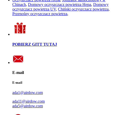
Chinach
,
Domowy oczyszczacz powietrza Hepa
,
Domowy
oczyszczacz powietrza UV
,
Chiński oczyszczacz powietrza
,
Przenośny oczyszczacz powietrza
,
POBIERZ GITT TUTAJ
E-mail
E-mail
ada1@airdow.com
ada11@airdow.com
ada5@airdow.com