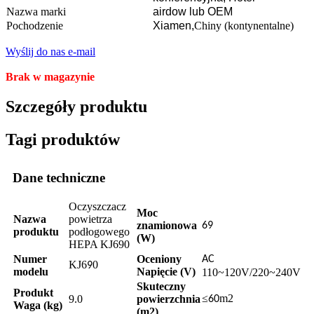
Nazwa marki
airdow lub OEM
Pochodzenie
Xiamen,
Chiny (kontynentalne)
Wyślij do nas e-mail
Brak w magazynie
Szczegóły produktu
Tagi produktów
Dane techniczne
Oczyszczacz
Moc
Nazwa
powietrza
znamionowa
69
produktu
podłogowego
(W)
HEPA KJ690
Numer
Oceniony
AC
KJ6
0
9
modelu
Napięcie (V)
110~120V/220~240V
Skuteczny
Produkt
≤
m2
9.0
powierzchnia
60
Waga (kg)
(m2)