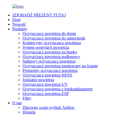
ZDOBĄDŹ PREZENT TUTAJ
Dom
Nowość
Produkty
Oczyszczacz powietrza do domu
Oczyszczacz powietrza do samochodu
Komercyjny oczyszczacz powietrza
System wentylacji powietrza
Oczyszczacz powietrza na biurko
Oczyszczacz powietrza podłogowy
Sufitowy oczyszczacz powietrza
Oczyszczacz powietrza montowany na ścianie
Przenośny oczyszczacz powietrza
Oczyszczacz powietrza HEPA
Jonizator powietrza
Oczyszczacz powietrza UV
Oczyszczacz powietrza z fotokatalizatorem
Oczyszczacz powietrza ESP
Filtry
O nas
Dlaczego warto wybrać Airdow
Historia