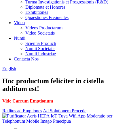
Turma Investigationis et Progressionis (R&D)
Diplomata et Honores
Exhibitiones
Quaestiones Frequentes
Video
Videos Productarum
Video Societatis
Nuntii
Scientia Producti
Nuntii Societatis
Nuntii Industriae
Contacta Nos
English
Hoc productum feliciter in cistella
additum est!
Vide Carrum Emptionum
Reditus ad Emptiones
Ad Solutionem Procede