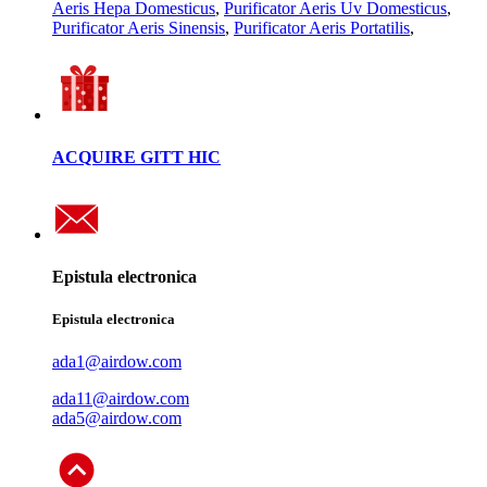
Aeris Hepa Domesticus
,
Purificator Aeris Uv Domesticus
,
Purificator Aeris Sinensis
,
Purificator Aeris Portatilis
,
ACQUIRE GITT HIC
Epistula electronica
Epistula electronica
ada1@airdow.com
ada11@airdow.com
ada5@airdow.com