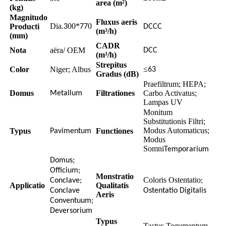
area (m²)
(kg)
Magnitudo
Fluxus aeris
Dia.
00*
0
Producti
3
77
DCCC
(m³/h)
(mm)
CADR
Nota
aëra/ OEM
DCC
(m³/h)
Strepitus
≤
Color
Niger; Albus
63
Gradus (dB)
Praefiltrum; HEPA;
Domus
Filtrationes
Carbo Activatus;
Metallum
Lampas UV
Monitum
Substitutionis Filtri;
Modus Automaticus;
Typus
Functiones
Pavimentum
Modus
Somni
Temporarium
Domus;
Officium;
Monstratio
Coloris Ostentatio
Conclave;
;
Applicatio
Qualitatis
Conclave
Ostentatio Digitalis
Aeris
Conventuum;
Deversorium
Typus
Tactus Tegumentum