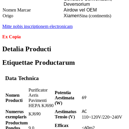
Deversorium
Nomen Marcae
Airdow vel OEM
Origo
Xiamen
Sina (continentis)
Mitte nobis inscriptionem electronicam
Ex Copia
Detalia Producti
Etiquettae Productarum
Data Technica
Purificator
Potentia
Nomen
Aeris
Aestimata
69
Producti
Pavimenti
(W)
HEPA KJ690
Numerus
Aestimatus
AC
KJ6
0
9
exemplaris
Tensio (V)
110~120V/220~240V
Productum
Efficax
≤
m2
Pondus
9.0
60