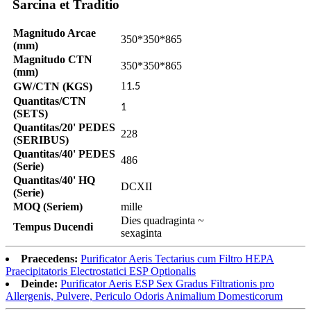
Sarcina et Traditio
Magnitudo Arcae
350*350*865
(mm)
Magnitudo CTN
350*350*865
(mm)
1
GW/CTN (KGS)
1.5
Quantitas/CTN
1
(SETS)
Quantitas/20' PEDES
228
(SERIBUS)
Quantitas/40' PEDES
486
(Serie)
Quantitas/40' HQ
DCXII
(Serie)
MOQ (Seriem)
mille
Dies quadraginta ~
Tempus Ducendi
sexaginta
Praecedens:
Purificator Aeris Tectarius cum Filtro HEPA
Praecipitatoris Electrostatici ESP Optionalis
Deinde:
Purificator Aeris ESP Sex Gradus Filtrationis pro
Allergenis, Pulvere, Periculo Odoris Animalium Domesticorum