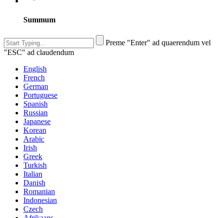
Summum
Preme "Enter" ad quaerendum vel
"ESC" ad claudendum
English
French
German
Portuguese
Spanish
Russian
Japanese
Korean
Arabic
Irish
Greek
Turkish
Italian
Danish
Romanian
Indonesian
Czech
Afrikaans