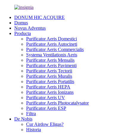
DONUM HIC ACQUIRE
Domus
Novus Adventus
Producta
Purificator Aeris Domestici
Purificator Aeris Autocineti
Purificator Aeris Commercialis
Systema Ventilationis Aeris
Purificator Aeris Mensalis
Purificator Aeris Pavimenti
Purificator Aeris Tectorii
Purificator Aeris Muralis
Purificator Aeris Portatilis
Purificator Aeris HEPA
Purificator Aeris Ionizans
Purificator Aeris UV
Purificator Aeris Photocatalysator
Purificator Aeris ESP
Filtra
De Nobis
Cur Airdow Eligas?
Historia