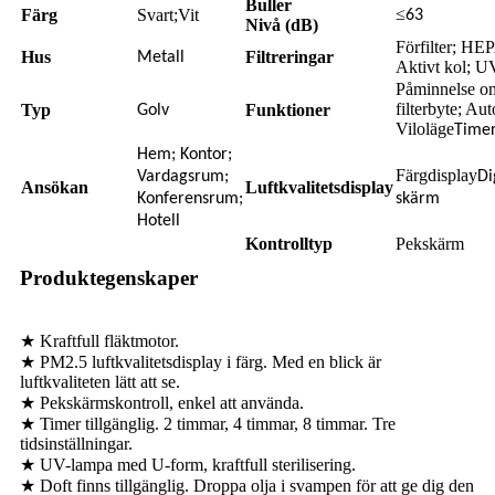
Buller
≤
Färg
Svart;Vit
63
Nivå (dB)
Förfilter; HE
Hus
Filtreringar
Metall
Aktivt kol; U
Påminnelse o
filterbyte; Aut
Typ
Funktioner
Golv
Viloläge
Time
Hem; Kontor;
Färgdisplay
Vardagsrum;
Di
Ansökan
Luftkvalitetsdisplay
Konferensrum;
skärm
Hotell
Kontrolltyp
Pekskärm
Produktegenskaper
★ Kraftfull fläktmotor.
★ PM2.5 luftkvalitetsdisplay i färg. Med en blick är
luftkvaliteten lätt att se.
★ Pekskärmskontroll, enkel att använda.
★ Timer tillgänglig. 2 timmar, 4 timmar, 8 timmar. Tre
tidsinställningar.
★ UV-lampa med U-form, kraftfull sterilisering.
★ Doft finns tillgänglig. Droppa olja i svampen för att ge dig den