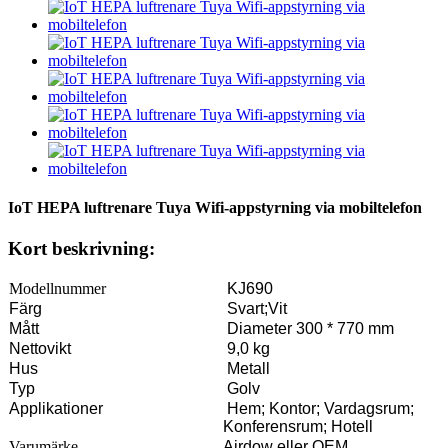
IoT HEPA luftrenare Tuya Wifi-appstyrning via mobiltelefon
Kort beskrivning:
Modellnummer
KJ690
Färg
Svart;Vit
Mått
Diameter 300 * 770 mm
Nettovikt
9,0 kg
Hus
Metall
Typ
Golv
Applikationer
Hem; Kontor; Vardagsrum;
Konferensrum; Hotell
Varumärke
Airdow eller OEM