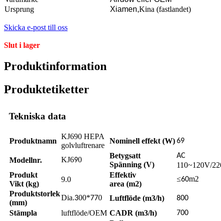
Ursprung
Xiamen,
Kina (fastlandet)
Skicka e-post till oss
Slut i lager
Produktinformation
Produktetiketter
Tekniska data
KJ690 HEPA
Produktnamn
Nominell effekt (W)
69
golvluftrenare
Betygsatt
AC
KJ6
0
Modellnr.
9
Spänning (V)
110~120V/2
Produkt
Effektiv
≤
m2
9.0
60
Vikt (kg)
area (m2)
Produktstorlek
Dia.
00*
0
Luftflöde (m3/h)
3
77
800
(mm)
Stämpla
luftflöde/OEM
CADR (m3/h)
700