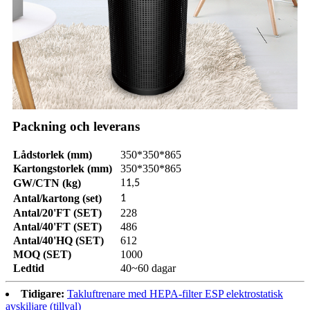
Packning och leverans
Lådstorlek (mm)
350*350*865
Kartongstorlek (mm)
350*350*865
1
GW/CTN (kg)
1,5
Antal/kartong (set)
1
Antal/20'FT (SET)
228
Antal/40'FT (SET)
486
Antal/40'HQ (SET)
612
MOQ (SET)
1000
Ledtid
40~60 dagar
Tidigare:
Takluftrenare med HEPA-filter ESP elektrostatisk
avskiljare (tillval)