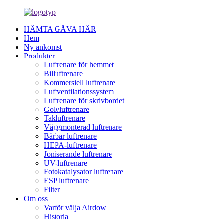
HÄMTA GÅVA HÄR
Hem
Ny ankomst
Produkter
Luftrenare för hemmet
Billuftrenare
Kommersiell luftrenare
Luftventilationssystem
Luftrenare för skrivbordet
Golvluftrenare
Takluftrenare
Väggmonterad luftrenare
Bärbar luftrenare
HEPA-luftrenare
Joniserande luftrenare
UV-luftrenare
Fotokatalysator luftrenare
ESP luftrenare
Filter
Om oss
Varför välja Airdow
Historia