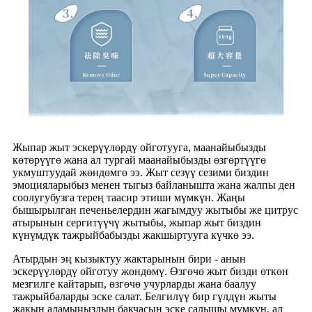
Жыпар жыт эскерүүлөрдү ойготууга, маанайыбызды
көтөрүүгө жана ал тургай маанайыбызды өзгөртүүгө
укмуштуудай жөндөмгө ээ. Жыт сезүү сезими биздин
эмоцияларыбыз менен тыгыз байланышта жана жалпы ден
соолугубузга терең таасир этиши мүмкүн. Жаңы
бышырылган печеньелердин жагымдуу жытыбы же цитрус
атырынын сергитүүчү жытыбы, жыпар жыт биздин
күнүмдүк тажрыйбабызды жакшыртууга күчкө ээ.
Атырдын эң кызыктуу жактарынын бири - анын
эскерүүлөрдү ойготуу жөндөмү. Өзгөчө жыт бизди өткөн
мезгилге кайтарып, өзгөчө учурларды жана баалуу
тажрыйбаларды эске салат. Белгилүү бир гүлдүн жыты
жакын адамыңыздын бакчасын эске салышы мүмкүн, ал