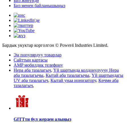
Биз жөнүндө
Биз менен байланышыңыз
Бардык укуктар корголгон © Power4 Industries Limited.
Эң популярдуу товарлар
Сайттын картасы
AMP мобилдик телефону
Hepa аба тазалагыч
,
Үй шартында колдонулуучу Hepa
аба тазалагычы
,
Кытай аба тазалагычы
,
Үй шартындагы
UV аба тазалагыч
,
Кытай унаа ионизатору
,
Көчмө аба
тазалагыч
,
GITTти бул жерден алыңыз