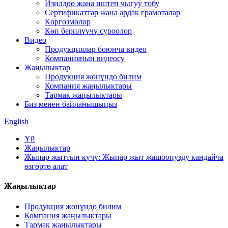
Изилдөө жана иштеп чыгуу тобу
Сертификаттар жана ардак грамоталар
Көргөзмөлөр
Көп берилүүчү суроолор
Видео
Продукциялар боюнча видео
Компаниянын видеосу
Жаңылыктар
Продукция жөнүндө билим
Компания жаңылыктары
Тармак жаңылыктары
Биз менен байланышыңыз
English
Үй
Жаңылыктар
Жыпар жыттын күчү: Жыпар жыт жашооңузду кандайча
өзгөртө алат
Жаңылыктар
Продукция жөнүндө билим
Компания жаңылыктары
Тармак жаңылыктары