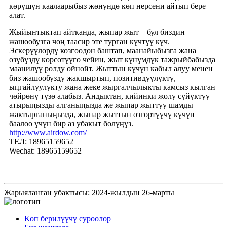
көрүшүн каалаарыбыз жөнүндө көп нерсени айтып бере
алат.
Жыйынтыктап айтканда, жыпар жыт – бул биздин
жашообузга чоң таасир эте турган күчтүү күч.
Эскерүүлөрдү козгоодон баштап, маанайыбызга жана
өзүбүздү көрсөтүүгө чейин, жыт күнүмдүк тажрыйбабызда
маанилүү ролду ойнойт. Жыттын күчүн кабыл алуу менен
биз жашообузду жакшыртып, позитивдүүлүктү,
ыңгайлуулукту жана жеке жыргалчылыкты камсыз кылган
чөйрөнү түзө алабыз. Андыктан, кийинки жолу сүйүктүү
атырыңызды алганыңызда же жыпар жыттуу шамды
жактырганыңызда, жыпар жыттын өзгөртүүчү күчүн
баалоо үчүн бир аз убакыт бөлүңүз.
http://www.airdow.com/
ТЕЛ: 18965159652
Wechat: 18965159652
Жарыяланган убактысы: 2024-жылдын 26-марты
Көп берилүүчү суроолор