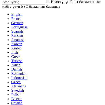
Издөө үчүн Enter баскычын же
жабуу үчүн ESC баскычын басыңыз
English
French
German
Portuguese
Spanish
Russian
Japanese
Korean
Arabic
Irish
Greek
Turkish
Italian
Danish
Romanian
Indonesian
Czech
Afrikaans
Swedish
Polish
Basque
Catalan