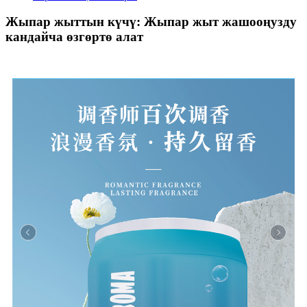
Жыпар жыттын күчү: Жыпар жыт жашооңузду
кандайча өзгөртө алат