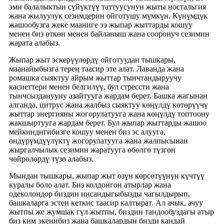
эми балалыктын сүйүктүү таттуусунун жыты ностальгия
жана жылуулук сезимдерин ойготушу мүмкүн. Күнүмдүк
жашообузга жеке мааниге ээ жыпар жыттарды кошуу
менен биз өткөн менен байланыш жана сооронуч сезимин
жарата алабыз.
Жыпар жыт эскерүүлөрдү ойготуудан тышкары,
маанайыбызга терең таасир эте алат. Лаванда жана
ромашка сыяктуу айрым жыттар тынчтандыруучу
касиеттери менен белгилүү, бул стрессти жана
тынчсызданууну азайтууга жардам берет. Башка жагынан
алганда, цитрус жана жалбыз сыяктуу көңүлдү көтөрүүчү
жыттар энергияны жогорулатууга жана көңүлдү топтоону
жакшыртууга жардам берет. Бул жыпар жыттарды жашоо
мейкиндигибизге кошуу менен биз эс алууга,
өндүрүмдүүлүктү жогорулатууга жана жалпысынан
жыргалчылык сезимин жаратууга өбөлгө түзгөн
чөйрөлөрдү түзө алабыз.
Мындан тышкары, жыпар жыт өзүн көрсөтүүнүн күчтүү
куралы боло алат. Биз колдонгон атырлар жана
одеколондор биздин инсандыгыбызды чагылдырып,
башкаларга эстен кеткис таасир калтырат. Ал ачык, ачуу
жытпы же жумшак гүл жытпы, биздин тандообуздагы атыр
биз ким экенибиз жана башкалардын бизди кандай