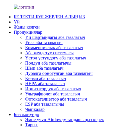
БЕЛЕКТИ БУЛ ЖЕРДЕН АЛЫҢЫЗ
Үй
Жаңы келген
Продукциялар
Үй шартындагы аба тазалагыч
Унаа аба тазалагыч
Коммерциялык аба тазалагыч
Аба желдетүү системасы
Үстөл үстүндөгү аба тазалагыч
Полдун аба тазалагычы
Шып аба тазалагыч
Дубалга орнотулган аба тазалагыч
Көчмө аба тазалагыч
HEPA аба тазалагыч
Ионизатордук аба тазалагыч
Ультрафиолет аба тазалагыч
Фотокатализатор аба тазалагыч
ESP аба тазалагычы
Чыпкалар
Биз жөнүндө
Эмне үчүн Airdowду тандашыңыз керек
Тарых