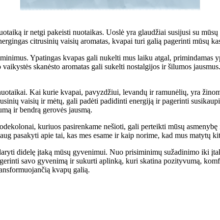
otaiką ir netgi pakeisti nuotaikas. Uoslė yra glaudžiai susijusi su mūsų e
ergingas citrusinių vaisių aromatas, kvapai turi galią pagerinti mūsų kas
minimus. Ypatingas kvapas gali nukelti mus laiku atgal, primindamas ypa
vaikystės skanėsto aromatas gali sukelti nostalgijos ir šilumos jausmu
nuotaikai. Kai kurie kvapai, pavyzdžiui, levandų ir ramunėlių, yra žino
trusinių vaisių ir mėtų, gali padėti padidinti energiją ir pagerinti susi
vumą ir bendrą gerovės jausmą.
odekolonai, kuriuos pasirenkame nešioti, gali perteikti mūsų asmenybę ir p
aug pasakyti apie tai, kas mes esame ir kaip norime, kad mus matytų kit
i daryti didelę įtaką mūsų gyvenimui. Nuo prisiminimų sužadinimo iki įta
erinti savo gyvenimą ir sukurti aplinką, kuri skatina pozityvumą, komfo
transformuojančią kvapų galią.