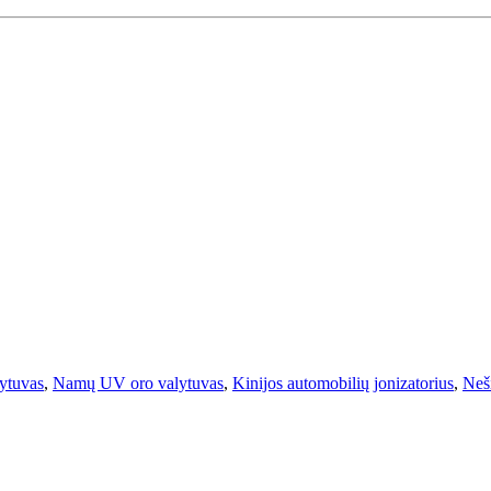
lytuvas
,
Namų UV oro valytuvas
,
Kinijos automobilių jonizatorius
,
Neš