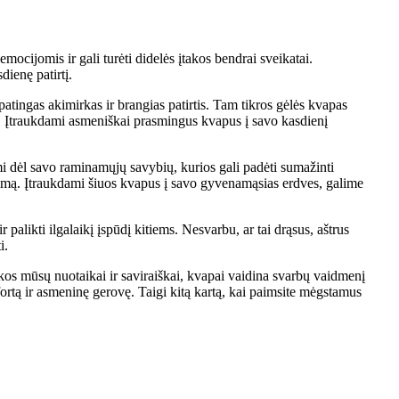
mocijomis ir gali turėti didelės įtakos bendrai sveikatai.
dienę patirtį.
tingas akimirkas ir brangias patirtis. Tam tikros gėlės kvapas
s. Įtraukdami asmeniškai prasmingus kvapus į savo kasdienį
mi dėl savo raminamųjų savybių, kurios gali padėti sumažinti
kaupimą. Įtraukdami šiuos kvapus į savo gyvenamąsias erdves, galime
alikti ilgalaikį įspūdį kitiems. Nesvarbu, ar tai drąsus, aštrus
i.
kos mūsų nuotaikai ir saviraiškai, kvapai vaidina svarbų vaidmenį
rtą ir asmeninę gerovę. Taigi kitą kartą, kai paimsite mėgstamus