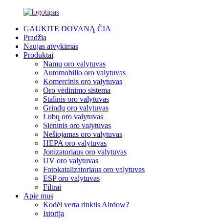
GAUKITE DOVANĄ ČIA
Pradžia
Naujas atvykimas
Produktai
Namų oro valytuvas
Automobilio oro valytuvas
Komercinis oro valytuvas
Oro vėdinimo sistema
Stalinis oro valytuvas
Grindų oro valytuvas
Lubų oro valytuvas
Sieninis oro valytuvas
Nešiojamas oro valytuvas
HEPA oro valytuvas
Jonizatoriaus oro valytuvas
UV oro valytuvas
Fotokatalizatoriaus oro valytuvas
ESP oro valytuvas
Filtrai
Apie mus
Kodėl verta rinktis Airdow?
Istorija