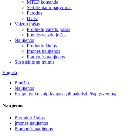
MTEP komanda
Sertifikatai ir pagyrimai
Parodos
DUK
Vaizdo įrašas
Produktų vaizdo įrašas
Įmonės vaizdo įrašas
Naujienos
Produkto žinios
Įmonės naujienos
Pramonės naujienos
Susisiekite su mumis
English
Pradžia
Naujienos
Kvapų galia: kaip kvapas gali pakeisti jūsų gyvenimą
Naujienos
Produkto žinios
Įmonės naujienos
Pramonės naujienos