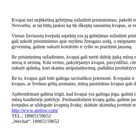
Kvapai turi neįtikėtiną gebėjimą sužadinti prisiminimus, pakelti nu
Nesvarbu, ar tai būtų jaukus ką tik iškeptų sausainių kvapas, ar en
Vienas žaviausių kvepalų aspektų yra jų gebėjimas sužadinti prisi
gali sukelti prisiminimus apie mylimo žmogaus sodą, o mėgstamo 
gyvenimą, galime sukurti komforto ir ryšio su praeitimi jausmą.
Be prisiminimų sužadinimo, kvapai gali turėti didelę įtaką mūsų 
stresą ir nerimą. Kita vertus, pakylėjantys kvapai, pavyzdžiui, ci
sukurti aplinką, kuri skatina atsipalaidavimą, padidina produkty
Be to, kvapas gali būti galinga saviraiškos priemonė. Kvepalai ir 
kvapas, ar švelnus gėlių aromatas, mūsų pasirinktas kvapas gali d
Apibendrinant galima teigti, kad kvapai yra galinga jėga, galint
mūsų kasdienėje patirtyje. Pasinaudodami kvapų galia, galime pag
kvepalus ar uždegsite kvapnią žvakę, skirkite akimirką įvertinti 
http://www.airdow.com/
TEL.: 18965159652
„Wechat“: 18965159652