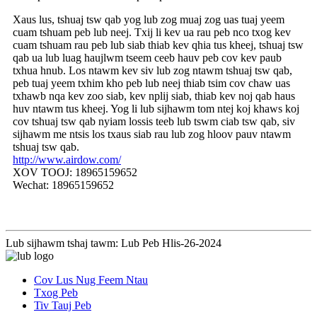
Xaus lus, tshuaj tsw qab yog lub zog muaj zog uas tuaj yeem
cuam tshuam peb lub neej. Txij li kev ua rau peb nco txog kev
cuam tshuam rau peb lub siab thiab kev qhia tus kheej, tshuaj tsw
qab ua lub luag haujlwm tseem ceeb hauv peb cov kev paub
txhua hnub. Los ntawm kev siv lub zog ntawm tshuaj tsw qab,
peb tuaj yeem txhim kho peb lub neej thiab tsim cov chaw uas
txhawb nqa kev zoo siab, kev nplij siab, thiab kev noj qab haus
huv ntawm tus kheej. Yog li lub sijhawm tom ntej koj khaws koj
cov tshuaj tsw qab nyiam lossis teeb lub tswm ciab tsw qab, siv
sijhawm me ntsis los txaus siab rau lub zog hloov pauv ntawm
tshuaj tsw qab.
http://www.airdow.com/
XOV TOOJ: 18965159652
Wechat: 18965159652
Lub sijhawm tshaj tawm: Lub Peb Hlis-26-2024
Cov Lus Nug Feem Ntau
Txog Peb
Tiv Tauj Peb