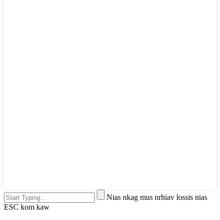
Nias nkag mus nrhiav lossis nias
ESC kom kaw