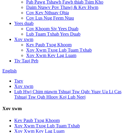
Pab Pawg Tshawb Fawb thiab Tsim Kho
Daim Ntawv Pov Thawj & Kev Hwm
Cov Kev Nthuav Qhia
Cov Lus Nug Feem Ntau
Yees duab
Cov Khoom Siv Yees Duab
Lub Tuam Txhab Yees Duab
Xov xwm
Kev Paub Txog Khoom
Xov Xwm Txog Lub Tuam Txhab
Xov Xwm Kev Lag Luam
Tiv Tauj Peb
English
Tsev
Xov xwm
Lub Hwj Chim ntawm Tshuaj Tsw Qab: Yuav Ua Li Cas
Tshuaj Tsw Qab Hloov Koj Lub Neej
Xov xwm
Kev Paub Txog Khoom
Xov Xwm Txog Lub Tuam Txhab
Xov Xwm Kev Lag Luam