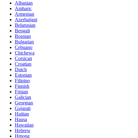
Albanian
Amharic
Armenian
Azerbaijani
Belarusian
Bengali
Bosnian
Bulgarian
Cebuano
Chichewa
Corsican
Croatian
Dutch
Estonian
Filipino
Finnish
Frisian
Galician
Georgian
Gujarati
Haitian
Hausa
Hawaiian
Hebrew
Hmong