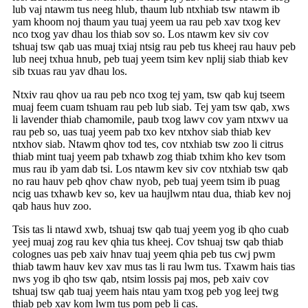
lub vaj ntawm tus neeg hlub, thaum lub ntxhiab tsw ntawm ib
yam khoom noj thaum yau tuaj yeem ua rau peb xav txog kev
nco txog yav dhau los thiab sov so. Los ntawm kev siv cov
tshuaj tsw qab uas muaj txiaj ntsig rau peb tus kheej rau hauv peb
lub neej txhua hnub, peb tuaj yeem tsim kev nplij siab thiab kev
sib txuas rau yav dhau los.
Ntxiv rau qhov ua rau peb nco txog tej yam, tsw qab kuj tseem
muaj feem cuam tshuam rau peb lub siab. Tej yam tsw qab, xws
li lavender thiab chamomile, paub txog lawv cov yam ntxwv ua
rau peb so, uas tuaj yeem pab txo kev ntxhov siab thiab kev
ntxhov siab. Ntawm qhov tod tes, cov ntxhiab tsw zoo li citrus
thiab mint tuaj yeem pab txhawb zog thiab txhim kho kev tsom
mus rau ib yam dab tsi. Los ntawm kev siv cov ntxhiab tsw qab
no rau hauv peb qhov chaw nyob, peb tuaj yeem tsim ib puag
ncig uas txhawb kev so, kev ua haujlwm ntau dua, thiab kev noj
qab haus huv zoo.
Tsis tas li ntawd xwb, tshuaj tsw qab tuaj yeem yog ib qho cuab
yeej muaj zog rau kev qhia tus kheej. Cov tshuaj tsw qab thiab
colognes uas peb xaiv hnav tuaj yeem qhia peb tus cwj pwm
thiab tawm hauv kev xav mus tas li rau lwm tus. Txawm hais tias
nws yog ib qho tsw qab, ntsim lossis paj mos, peb xaiv cov
tshuaj tsw qab tuaj yeem hais ntau yam txog peb yog leej twg
thiab peb xav kom lwm tus pom peb li cas.