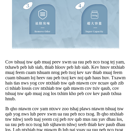
Cov tshuaj tsw qab muaj peev xwm ua rau peb nco txog tej yam,
txhawb peb lub siab, thiab hloov peb lub siab. Kev hnov ​​ntxhiab
muaj feem cuam tshuam nrog peb txoj kev xav thiab muaj feem
cuam tshuam loj heev rau peb txoj kev noj qab haus huv. Txawm
hais tias nws yog cov ntxhiab tsw qab ntawm cov ncuav qab zib
ci tshiab lossis cov ntxhiab tsw qab ntawm cov txiv qaub, cov
tshuaj tsw qab muaj zog los txhim kho peb cov kev paub txhua
hnub.
Ib qho ntawm cov yam ntxwv zoo tshaj plaws ntawm tshuaj tsw
qab yog nws lub peev xwm ua rau peb nco txog. Ib qho ntxhiab
tsw tshwj xeeb tuaj yeem coj peb rov qab mus rau yav dhau los,
ua rau peb nco txog lub sijhawm tshwj xeeb thiab kev paub dhau
los. Lub ntxhiab tsw ntawm ib lub paj yuav ua rau peb nco txog