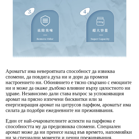
Ароматът има невероятната способност да извиква
спомени, да повдига духа ни и дори да променя
настроението ни. Обонянието е тясно свързано с емоциите
ни и може да окаже дълбоко влияние върху цялостното ни
здраве. Независимо дали става въпрос за успокояващия
аромат на прясно изпечени бисквитки или за
енергизиращия аромат на цитрусов парфюм, ароматът има
силата да подобри ежедневните ни преживявания.
Един от най-очарователните аспекти на парфюма е
способността му да предизвиква спомени. Специален
аромат може да ни пренесе назад във времето, напомняйки
ни за специални моменти и ценни преживявания.