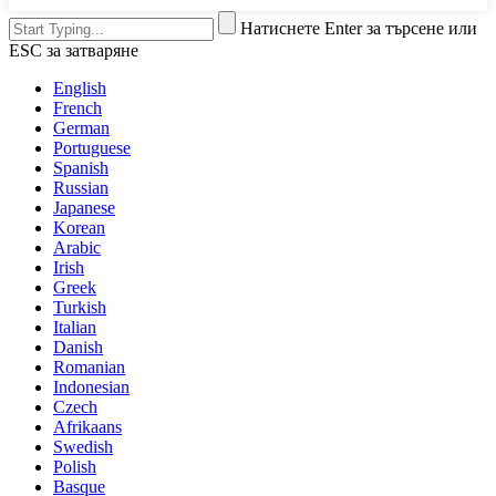
Натиснете Enter за търсене или
ESC за затваряне
English
French
German
Portuguese
Spanish
Russian
Japanese
Korean
Arabic
Irish
Greek
Turkish
Italian
Danish
Romanian
Indonesian
Czech
Afrikaans
Swedish
Polish
Basque