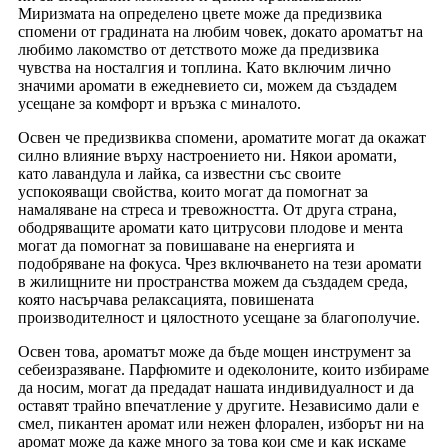
Миризмата на определено цвете може да предизвика
спомени от градината на любим човек, докато ароматът на
любимо лакомство от детството може да предизвика
чувства на носталгия и топлина. Като включим лично
значими аромати в ежедневието си, можем да създадем
усещане за комфорт и връзка с миналото.
Освен че предизвиква спомени, ароматите могат да окажат
силно влияние върху настроението ни. Някои аромати,
като лавандула и лайка, са известни със своите
успокояващи свойства, които могат да помогнат за
намаляване на стреса и тревожността. От друга страна,
ободряващите аромати като цитрусови плодове и мента
могат да помогнат за повишаване на енергията и
подобряване на фокуса. Чрез включването на тези аромати
в жилищните ни пространства можем да създадем среда,
която насърчава релаксацията, повишената
производителност и цялостното усещане за благополучие.
Освен това, ароматът може да бъде мощен инструмент за
себеизразяване. Парфюмите и одеколоните, които избираме
да носим, ​​могат да предадат нашата индивидуалност и да
оставят трайно впечатление у другите. Независимо дали е
смел, пикантен аромат или нежен флорален, изборът ни на
аромат може да каже много за това кои сме и как искаме