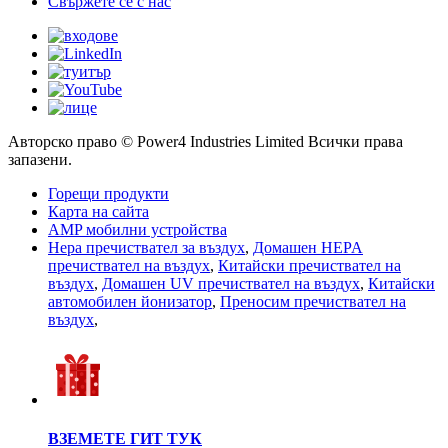
Свържете се с нас
Авторско право © Power4 Industries Limited Всички права
запазени.
Горещи продукти
Карта на сайта
AMP мобилни устройства
Hepa пречиствател за въздух
,
Домашен HEPA
пречиствател на въздух
,
Китайски пречиствател на
въздух
,
Домашен UV пречиствател на въздух
,
Китайски
автомобилен йонизатор
,
Преносим пречиствател на
въздух
,
ВЗЕМЕТЕ ГИТ ТУК