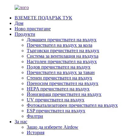
ВЗЕМЕТЕ ПОДАРЪК ТУК
Дом
Ново пристигане
Продукти
Домашен пречиствател на въздух
Пречиствател на въздух за кола
Търговски пречиствател на въздух
Система за вентилация на въздуха
Настолен пречиствател на въздух
Подов пречиствател на въздух
Пречиствател на въздух за таван
Стенен пречиствател на въздух
Преносим пречиствател на въздух
HEPA пречиствател на въздух
Йонизиращ пречиствател на въздух
UV пречиствател на въздух
Фотокатализаторен пречиствател на въздух
ESP пречиствател на въздух
Филтри
За нас
Защо да изберете Airdow
История