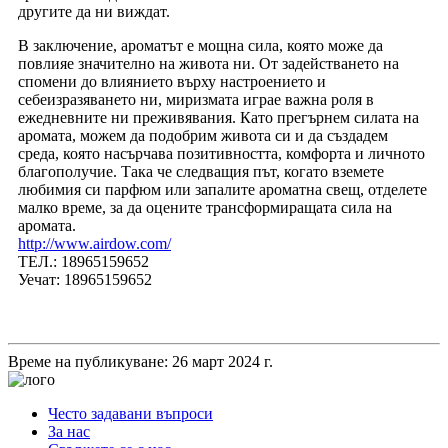
другите да ни виждат.
В заключение, ароматът е мощна сила, която може да
повлияе значително на живота ни. От задействането на
спомени до влиянието върху настроението и
себеизразяването ни, миризмата играе важна роля в
ежедневните ни преживявания. Като прегърнем силата на
аромата, можем да подобрим живота си и да създадем
среда, която насърчава позитивността, комфорта и личното
благополучие. Така че следващия път, когато вземете
любимия си парфюм или запалите ароматна свещ, отделете
малко време, за да оцените трансформиращата сила на
аромата.
http://www.airdow.com/
ТЕЛ.: 18965159652
Уечат: 18965159652
Време на публикуване: 26 март 2024 г.
Често задавани въпроси
За нас