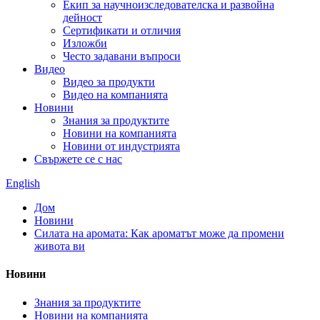
Екип за научноизследователска и развойна
дейност
Сертификати и отличия
Изложби
Често задавани въпроси
Видео
Видео за продукти
Видео на компанията
Новини
Знания за продуктите
Новини на компанията
Новини от индустрията
Свържете се с нас
English
Дом
Новини
Силата на аромата: Как ароматът може да промени
живота ви
Новини
Знания за продуктите
Новини на компанията