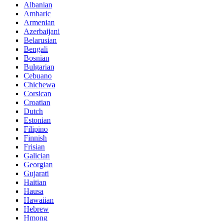
Albanian
Amharic
Armenian
Azerbaijani
Belarusian
Bengali
Bosnian
Bulgarian
Cebuano
Chichewa
Corsican
Croatian
Dutch
Estonian
Filipino
Finnish
Frisian
Galician
Georgian
Gujarati
Haitian
Hausa
Hawaiian
Hebrew
Hmong