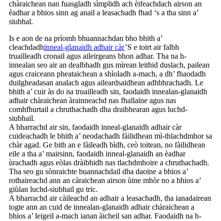
chàraichean nan fuasgladh sìmplidh ach èifeachdach airson an
èadhar a bhios sinn ag anail a leasachadh fhad ‘s a tha sinn a’
siubhal.
Is e aon de na prìomh bhuannachdan bho bhith a’
cleachdadh
inneal-glanaidh adhair càr
’S e toirt air falbh
truailleadh cronail agus aileirgeans bhon adhar. Tha na h-
innealan seo air an dealbhadh gus mìrean leithid duslach, pailean
agus craiceann pheataichean a shìoladh a-mach, a dh’ fhaodadh
duilgheadasan analach agus aileardsaidhean adhbhrachadh. Le
bhith a’ cuir às do na truailleadh sin, faodaidh innealan-glanaidh
adhair chàraichean àrainneachd nas fhallaine agus nas
comhfhurtail a chruthachadh dha draibhearan agus luchd-
siubhail.
A bharrachd air sin, faodaidh inneal-glanaidh adhair càr
cuideachadh le bhith a’ neodachadh fàilidhean mì-thlachdmhor sa
chàr agad. Ge bith an e fàileadh bìdh, ceò toitean, no fàilidhean
eile a tha a’ mairsinn, faodaidh inneal-glanaidh an èadhar
ùrachadh agus eòlas dràibhidh nas tlachdmhoire a chruthachadh.
Tha seo gu sònraichte buannachdail dha daoine a bhios a’
rothaireachd ann an càraichean airson ùine mhòr no a bhios a’
giùlan luchd-siubhail gu tric.
A bharrachd air càileachd an adhair a leasachadh, tha ianadairean
togte ann an cuid de innealan-glanaidh adhair chàraichean a
bhios a’ leigeil a-mach ianan àicheil san adhar. Faodaidh na h-