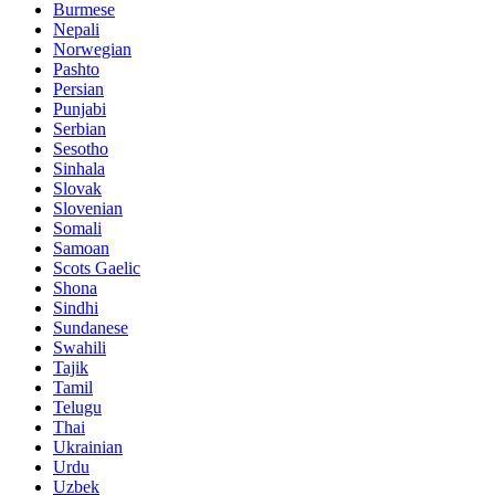
Burmese
Nepali
Norwegian
Pashto
Persian
Punjabi
Serbian
Sesotho
Sinhala
Slovak
Slovenian
Somali
Samoan
Scots Gaelic
Shona
Sindhi
Sundanese
Swahili
Tajik
Tamil
Telugu
Thai
Ukrainian
Urdu
Uzbek