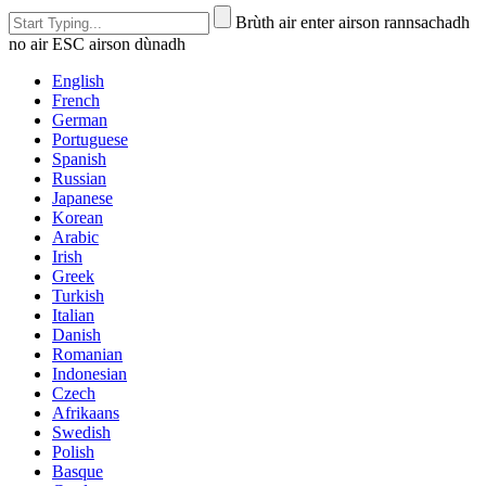
Brùth air enter airson rannsachadh
no air ESC airson dùnadh
English
French
German
Portuguese
Spanish
Russian
Japanese
Korean
Arabic
Irish
Greek
Turkish
Italian
Danish
Romanian
Indonesian
Czech
Afrikaans
Swedish
Polish
Basque