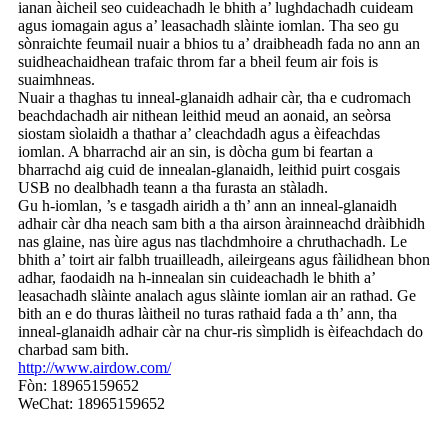
ianan àicheil seo cuideachadh le bhith a’ lughdachadh cuideam
agus iomagain agus a’ leasachadh slàinte iomlan. Tha seo gu
sònraichte feumail nuair a bhios tu a’ draibheadh ​​​​​​fada no ann an
suidheachaidhean trafaic throm far a bheil feum air fois is
suaimhneas.
Nuair a thaghas tu inneal-glanaidh adhair càr, tha e cudromach
beachdachadh air nithean leithid meud an aonaid, an seòrsa
siostam sìolaidh a thathar a’ cleachdadh agus a èifeachdas
iomlan. A bharrachd air an sin, is dòcha gum bi feartan a
bharrachd aig cuid de innealan-glanaidh, leithid puirt cosgais
USB no dealbhadh teann a tha furasta an stàladh.
Gu h-iomlan, ’s e tasgadh airidh a th’ ann an inneal-glanaidh
adhair càr dha neach sam bith a tha airson àrainneachd dràibhidh
nas glaine, nas ùire agus nas tlachdmhoire a chruthachadh. Le
bhith a’ toirt air falbh truailleadh, aileirgeans agus fàilidhean bhon
adhar, faodaidh na h-innealan sin cuideachadh le bhith a’
leasachadh slàinte analach agus slàinte iomlan air an rathad. Ge
bith an e do thuras làitheil no turas rathaid fada a th’ ann, tha
inneal-glanaidh adhair càr na chur-ris sìmplidh is èifeachdach do
charbad sam bith.
http://www.airdow.com/
Fòn: 18965159652
WeChat: 18965159652