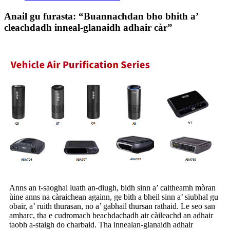
Anail gu furasta: “Buannachdan bho bhith a’
cleachdadh inneal-glanaidh adhair càr”
Anns an t-saoghal luath an-diugh, bidh sinn a’ caitheamh mòran
ùine anns na càraichean againn, ge bith a bheil sinn a’ siubhal gu
obair, a’ ruith thurasan, no a’ gabhail thursan rathaid. Le seo san
amharc, tha e cudromach beachdachadh air càileachd an adhair
taobh a-staigh do charbaid. Tha innealan-glanaidh adhair