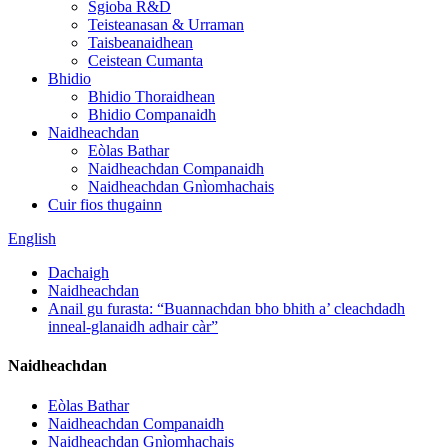
Sgioba R&D
Teisteanasan & Urraman
Taisbeanaidhean
Ceistean Cumanta
Bhidio
Bhidio Thoraidhean
Bhidio Companaidh
Naidheachdan
Eòlas Bathar
Naidheachdan Companaidh
Naidheachdan Gnìomhachais
Cuir fios thugainn
English
Dachaigh
Naidheachdan
Anail gu furasta: “Buannachdan bho bhith a’ cleachdadh
inneal-glanaidh adhair càr”
Naidheachdan
Eòlas Bathar
Naidheachdan Companaidh
Naidheachdan Gnìomhachais