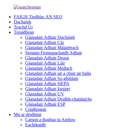
FAIGH Tiodhlac AN SEO
Dachaigh
Teachd Ùr
Toraidhean
Glanadair Adhair Dachaigh
Glanadair Adhair Càr
Glanadair Adhair Malairteach
Siostam Fionnarachaidh Adhair
Glanadair Adhair Deasg
Glanadair Adhair Làir
Glanadair Adhair Mullach
Glanadair Adhair air a chuir air balla
Glanadair Adhair So-ghiùlain
Glanadair Adhair HEPA
Glanadair Adhair Ionizer
Glanadair Adhair UV
Glanadair Adhair Dealbh-chatalaiche
Glanadair Adhair ESP
Criathragan
Mu ar deidhinn
Carson a thaghas tu Airdow
Eachdraidh