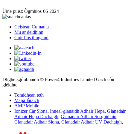
Ùine puist: Ògmhios-06-2024
Ceistean Cumanta
Mu ar deidhinn
Cuir fios thugainn
Dlighe-sgrìobhaidh © Power4 Industries Limited Gach còir
glèidhte.
Toraidhean teth
Mapa-làraich
AMP Mobile
Ionizer Càr Sìona
,
Inneal-glanaidh Adhair Hepa
,
Glanadair
Adhair Hepa Dachaigh
,
Glanadair Adhair So-ghiùlain
,
Glanadair Adhair Sìona
,
Glanadair Adhair UV Dachaigh
,