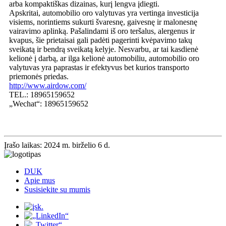
arba kompaktiškas dizainas, kurį lengva įdiegti.
Apskritai, automobilio oro valytuvas yra vertinga investicija
visiems, norintiems sukurti švaresnę, gaivesnę ir malonesnę
vairavimo aplinką. Pašalindami iš oro teršalus, alergenus ir
kvapus, šie prietaisai gali padėti pagerinti kvėpavimo takų
sveikatą ir bendrą sveikatą kelyje. Nesvarbu, ar tai kasdienė
kelionė į darbą, ar ilga kelionė automobiliu, automobilio oro
valytuvas yra paprastas ir efektyvus bet kurios transporto
priemonės priedas.
http://www.airdow.com/
TEL.: 18965159652
„Wechat“: 18965159652
Įrašo laikas: 2024 m. birželio 6 d.
DUK
Apie mus
Susisiekite su mumis