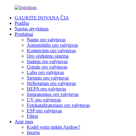
GAUKITE DOVANĄ ČIA
Pradžia
Naujas atvykimas
Produktai
Namų oro valytuvas
Automobilio oro valytuvas
Komercinis oro valytuvas
Oro vėdinimo sistema
Stalinis oro valytuvas
Grindų oro valytuvas
Lubų oro valytuvas
Sieninis oro valytuvas
Nešiojamas oro valytuvas
HEPA oro valytuvas
Jonizatoriaus oro valytuvas
UV oro valytuvas
Fotokatalizatoriaus oro valytuvas
ESP oro valytuvas
Filtrai
Apie mus
Kodėl verta rinktis Airdow?
Istorija