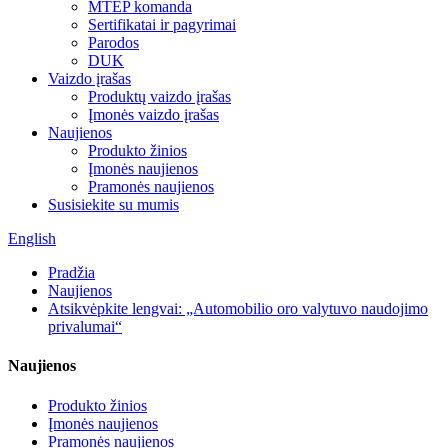
MTEP komanda
Sertifikatai ir pagyrimai
Parodos
DUK
Vaizdo įrašas
Produktų vaizdo įrašas
Įmonės vaizdo įrašas
Naujienos
Produkto žinios
Įmonės naujienos
Pramonės naujienos
Susisiekite su mumis
English
Pradžia
Naujienos
Atsikvėpkite lengvai: „Automobilio oro valytuvo naudojimo
privalumai“
Naujienos
Produkto žinios
Įmonės naujienos
Pramonės naujienos