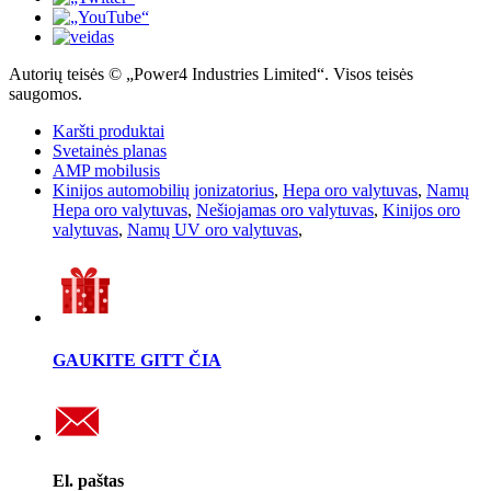
Autorių teisės © „Power4 Industries Limited“. Visos teisės
saugomos.
Karšti produktai
Svetainės planas
AMP mobilusis
Kinijos automobilių jonizatorius
,
Hepa oro valytuvas
,
Namų
Hepa oro valytuvas
,
Nešiojamas oro valytuvas
,
Kinijos oro
valytuvas
,
Namų UV oro valytuvas
,
GAUKITE GITT ČIA
El. paštas