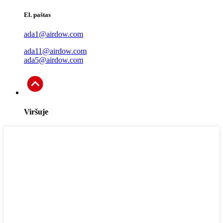
El. paštas
ada1@airdow.com
ada11@airdow.com
ada5@airdow.com
Viršuje