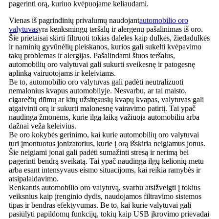
pagerinti orą, kuriuo kvėpuojame keliaudami.
Vienas iš pagrindinių privalumų naudojant
automobilio oro
valytuvas
yra kenksmingų teršalų ir alergenų pašalinimas iš oro.
Šie prietaisai skirti filtruoti tokias daleles kaip dulkės, žiedadulkės
ir naminių gyvūnėlių pleiskanos, kurios gali sukelti kvėpavimo
takų problemas ir alergijas. Pašalindami šiuos teršalus,
automobilių oro valytuvai gali sukurti sveikesnę ir patogesnę
aplinką vairuotojams ir keleiviams.
Be to, automobilio oro valytuvas gali padėti neutralizuoti
nemalonius kvapus automobilyje. Nesvarbu, ar tai maisto,
cigarečių dūmų ar kitų užsitęsusių kvapų kvapas, valytuvas gali
atgaivinti orą ir sukurti malonesnę vairavimo patirtį. Tai ypač
naudinga žmonėms, kurie ilgą laiką važiuoja automobiliu arba
dažnai veža keleivius.
Be oro kokybės gerinimo, kai kurie automobilių oro valytuvai
turi įmontuotus jonizatorius, kurie į orą išskiria neigiamus jonus.
Šie neigiami jonai gali padėti sumažinti stresą ir nerimą bei
pagerinti bendrą sveikatą. Tai ypač naudinga ilgų kelionių metu
arba esant intensyvaus eismo situacijoms, kai reikia ramybės ir
atsipalaidavimo.
Renkantis automobilio oro valytuvą, svarbu atsižvelgti į tokius
veiksnius kaip įrenginio dydis, naudojamos filtravimo sistemos
tipas ir bendras efektyvumas. Be to, kai kurie valytuvai gali
pasiūlyti papildomų funkcijų, tokių kaip USB įkrovimo prievadai