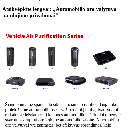
Atsikvėpkite lengvai: „Automobilio oro valytuvo
naudojimo privalumai“
Šiandieniniame sparčiai besikeičiančiame pasaulyje daug laiko
praleidžiame automobiliuose – važiuodami į darbą, tvarkydami
reikalus ar leisdamiesi į keliones automobiliu. Turint tai omenyje,
svarbu pasirūpinti oro kokybe automobilio salone. Automobilių
oro valytuvai yra paprastas, bet efektyvus sprendimas, kaip