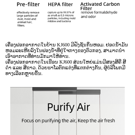
ເຄື່ອງຟອກອາກາດໃນບ້ານ KJ600 ມີຟັງຊັນກິ່ນຫອມ. ຢອດນ້ຳມັນ
ຫອມລະເຫີຍລົງໃນຟອງນ້ຳທີ່ຢູ່ໃຈກາງຂອງຕົວກອງ, ສາມາດນຳ
ເອົາອາກາດທີ່ທ່ານມັກມາໃຫ້ທ່ານ.
ເຄື່ອງຟອກອາກາດໃນເຮືອນ KJ600 ສ່ວນໃຫຍ່ແມ່ນມີສອງສີຄື ສີ
ດຳ ແລະ ສີຂາວ. ດ້ວຍຮາໂລຕົກແຕ່ງທີ່ແຕກຕ່າງກັນ, ຜູ້ບໍລິໂພກມີ
ທາງເລືອກຫຼາຍຂຶ້ນ.