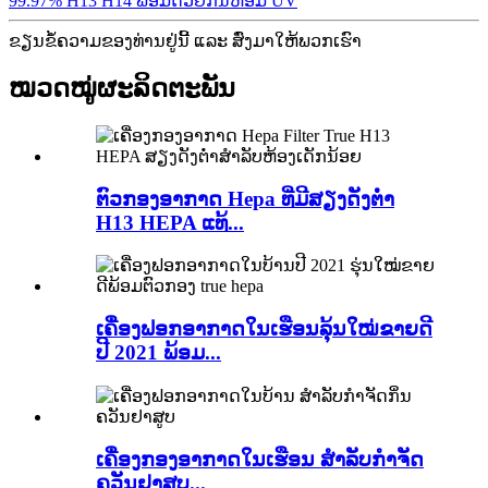
99.97% H13 H14 ພ້ອມດ້ວຍກິ່ນຫອມ UV
ຂຽນຂໍ້ຄວາມຂອງທ່ານຢູ່ນີ້ ແລະ ສົ່ງມາໃຫ້ພວກເຮົາ
ໝວດໝູ່ຜະລິດຕະພັນ
ຕົວກອງອາກາດ Hepa ທີ່ມີສຽງດັງຕ່ຳ
H13 HEPA ແທ້...
ເຄື່ອງຟອກອາກາດໃນເຮືອນລຸ້ນໃໝ່ຂາຍດີ
ປີ 2021 ພ້ອມ...
ເຄື່ອງກອງອາກາດໃນເຮືອນ ສຳລັບກຳຈັດ
ຄວັນຢາສູບ...