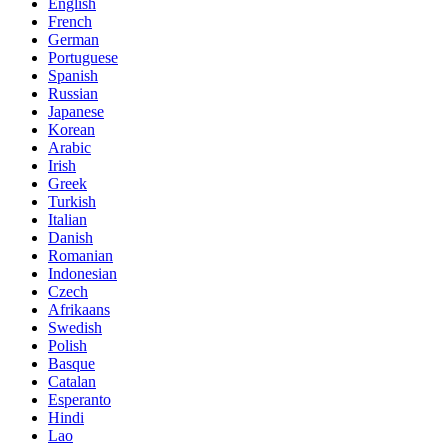
English
French
German
Portuguese
Spanish
Russian
Japanese
Korean
Arabic
Irish
Greek
Turkish
Italian
Danish
Romanian
Indonesian
Czech
Afrikaans
Swedish
Polish
Basque
Catalan
Esperanto
Hindi
Lao