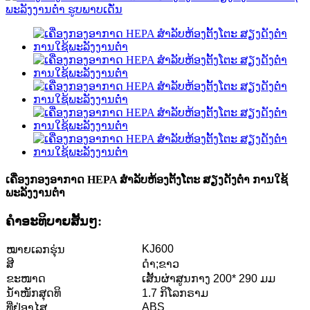
ເຄື່ອງກອງອາກາດ HEPA ສຳລັບຫ້ອງຕັ້ງໂຕະ ສຽງດັງຕ່ຳ ການໃຊ້
ພະລັງງານຕ່ຳ
ຄໍາອະທິບາຍສັ້ນໆ:
KJ600
ໝາຍເລກຮຸ່ນ
ສີ
ດຳ;ຂາວ
ຂະໜາດ
ເສັ້ນຜ່າສູນກາງ 200* 290 ມມ
ນ້ຳໜັກສຸດທິ
1.7 ກິໂລກຣາມ
ABS
ທີ່ຢູ່ອາໄສ