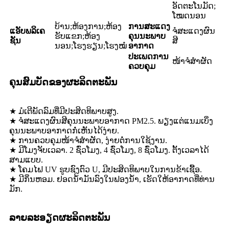
ອັດຕະໂນມັດ;
ໂໝດນອນ
ບ້ານ;ຫ້ອງການ;ຫ້ອງ
ການສະແດງ
ແອັບພລິເຄ
ຈໍສະແດງຜົນ
ຮັບແຂກ;ຫ້ອງ
ຄຸນນະພາບ
ຊັນ
ສີ
ນອນ;ໂຮງຮຽນ;ໂຮງໝໍ
ອາກາດ
ປະເພດການ
ໜ້າຈໍສຳຜັດ
ຄວບຄຸມ
ຄຸນສົມບັດຂອງຜະລິດຕະພັນ
★ ມໍເຕີພັດລົມທີ່ມີປະສິດທິພາບສູງ.
★ ຈໍສະແດງຜົນສີຄຸນນະພາບອາກາດ PM2.5. ພຽງແຕ່ແນມເບິ່ງ
ຄຸນນະພາບອາກາດກໍ່ເຫັນໄດ້ງ່າຍ.
★ ການຄວບຄຸມໜ້າຈໍສຳຜັດ, ງ່າຍຕໍ່ການໃຊ້ງານ.
★ ມີໂມງຈັບເວລາ. 2 ຊົ່ວໂມງ, 4 ຊົ່ວໂມງ, 8 ຊົ່ວໂມງ. ຕັ້ງເວລາໄດ້
ສາມແບບ.
★ ໂຄມໄຟ UV ຮູບຊົງຕົວ U, ມີປະສິດທິພາບໃນການຂ້າເຊື້ອ.
★ ມີກິ່ນຫອມ. ຢອດນ້ຳມັນລົງໃນຟອງນ້ຳ, ເຮັດໃຫ້ອາກາດທີ່ທ່ານ
ມັກ.
ລາຍລະອຽດຜະລິດຕະພັນ