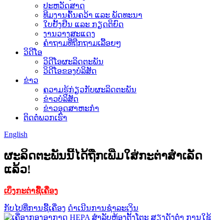
ປະຫວັດສາດ
ທີມງານຄົ້ນຄວ້າ ແລະ ພັດທະນາ
ໃບຢັ້ງຢືນ ແລະ ກຽດຕິຍົດ
ງານວາງສະແດງ
ຄຳຖາມທີ່ຖືກຖາມເລື້ອຍໆ
ວິດີໂອ
ວິດີໂອຜະລິດຕະພັນ
ວິດີໂອຂອງບໍລິສັດ
ຂ່າວ
ຄວາມຮູ້ກ່ຽວກັບຜະລິດຕະພັນ
ຂ່າວບໍລິສັດ
ຂ່າວອຸດສາຫະກຳ
ຕິດຕໍ່ພວກເຮົາ
English
ຜະລິດຕະພັນນີ້ໄດ້ຖືກເພີ່ມໃສ່ກະຕ່າສຳເລັດ
ແລ້ວ!
ເບິ່ງກະຕ່າຊື້ເຄື່ອງ
ກັບໄປທີ່ການຊື້ເຄື່ອງ
ດຳເນີນການຊຳລະເງິນ