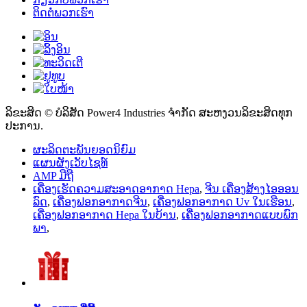
ຕິດຕໍ່ພວກເຮົາ
ລິຂະສິດ © ບໍລິສັດ Power4 Industries ຈຳກັດ ສະຫງວນລິຂະສິດທຸກ
ປະການ.
ຜະລິດຕະພັນຍອດນິຍົມ
ແຜນຜັງເວັບໄຊທ໌
AMP ມືຖື
ເຄື່ອງເຮັດຄວາມສະອາດອາກາດ Hepa
,
ຈີນ ເຄື່ອງສ້າງໄອອອນ
ລົດ
,
ເຄື່ອງຟອກອາກາດຈີນ
,
ເຄື່ອງຟອກອາກາດ Uv ໃນເຮືອນ
,
ເຄື່ອງຟອກອາກາດ Hepa ໃນບ້ານ
,
ເຄື່ອງຟອກອາກາດແບບພົກ
ພາ
,