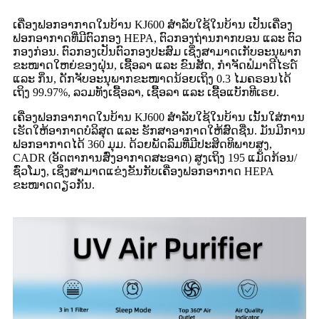
ເຄື່ອງຟອກອາກາດໃນບ້ານ KJ600 ສຳລັບໃຊ້ໃນບ້ານ ເປັນເຄື່ອງ
ຟອກອາກາດທີ່ມີຕົວກອງ HEPA, ຕົວກອງຖ່ານກາກບອນ ແລະ ຕົວ
ກອງກ່ອນ. ຕົວກອງເປັນຕົວກອງປະສົມ ເຊິ່ງສາມາດເກັບອະນຸພາກ
ຂະໜາດໃຫຍ່ຂອງຝຸ່ນ, ເຊື້ອລາ ແລະ ຂົນສັດ, ກຳຈັດຟໍມາດີໄຮດ໌
ແລະ ກິ່ນ, ດັກຈັບອະນຸພາກຂະໜາດນ້ອຍເຖິງ 0.3 ໄມຄຣອນໄດ້
ເຖິງ 99.97%, ລວມທັງເຊື້ອລາ, ເຊື້ອລາ ແລະ ເຊື້ອແບັກທີເຣຍ.
ເຄື່ອງຟອກອາກາດໃນບ້ານ KJ600 ສຳລັບໃຊ້ໃນບ້ານ ເນັ້ນໃສ່ການ
ເຮັດໃຫ້ອາກາດບໍລິສຸດ ແລະ ຮັກສາອາກາດໃຫ້ສົດຊື່ນ. ມັນມີການ
ຟອກອາກາດໄດ້ 360 ມຸມ. ດ້ວຍພັດລົມທີ່ມີປະສິດທິພາບສູງ,
CADR (ອັດຕາການສົ່ງອາກາດສະອາດ) ສູງເຖິງ 195 ແມັດກ້ອນ/
ຊົ່ວໂມງ, ເຊິ່ງສາມາດແຂ່ງຂັນກັບເຄື່ອງຟອກອາກາດ HEPA
ຂະໜາດດຽວກັນ.