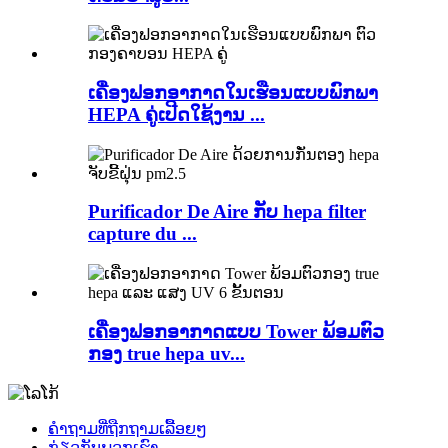
ເຄື່ອງຟອກອາກາດໃນເຮືອນແບບພົກພາ
HEPA ຄູ່ເປີດໃຊ້ງານ ...
Purificador De Aire ກັບ hepa filter
capture du ...
ເຄື່ອງຟອກອາກາດແບບ Tower ພ້ອມຕົວ
ກອງ true hepa uv...
ຄຳຖາມທີ່ຖືກຖາມເລື້ອຍໆ
ກ່ຽວກັບພວກເຮົາ