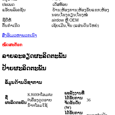
ປະເພດ
ເດັສທັອບ
ແອັບພລິເຄຊັນ
ບ້ານ;ຫ້ອງການ;ຫ້ອງຮັບແຂກ;ຫ້ອງ
ນອນ;ໂຮງຮຽນ;ໂຮງໝໍ
ຊື່ຍີ່ຫໍ້
airdow ຫຼື OEM
ຕົ້ນກຳເນີດ
ເຊ້ຍເມີນ,
ຈີນ (ແຜ່ນດິນໃຫຍ່)
ສົ່ງອີເມວຫາພວກເຮົາ
ໝົດສະຕັອກ
ລາຍລະອຽດຜະລິດຕະພັນ
ປ້າຍຜະລິດຕະພັນ
ຂໍ້ມູນດ້ານວິຊາການ
ພະລັງງານທີ່
KJ600
ໂອມ
ir
H
A
ຊື່
ໄດ້ຮັບການ
ເຄື່ອງດູດອາຍ
36
P
ຜະລິດຕະພັນ
ຈັດອັນດັບ
ນ້ຳ
ໂອມ
H
ໃຊ້
(W)
ໄດ້ຮັບການ