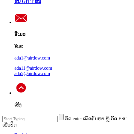
ຮັບ GITT ທີ່ນີ້
ອີເມວ
ອີເມວ
ada1@airdow.com
ada11@airdow.com
ada5@airdow.com
ເທິງ
ກົດ enter ເພື່ອຄົ້ນຫາ ຫຼື ກົດ ESC
ເພື່ອປິດ