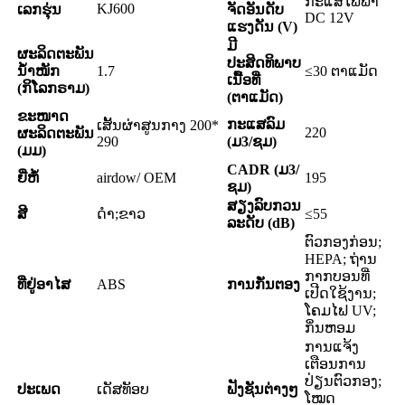
ກະແສໄຟຟ້າ
KJ600
ເລກຮຸ່ນ
ຈັດອັນດັບ
DC 12V
ແຮງດັນ (V)
ມີ
ຜະລິດຕະພັນ
ປະສິດທິພາບ
ນ້ຳໜັກ
1.7
≤30 ຕາແມັດ
ເນື້ອທີ່
(ກິໂລກຣາມ)
(ຕາແມັດ)
ຂະໜາດ
ກະແສລົມ
ເສັ້ນຜ່າສູນກາງ 200*
220
ຜະລິດຕະພັນ
290
(ມ3/ຊມ)
(ມມ)
CADR (ມ3/
ຍີ່ຫໍ້
airdow/ OEM
195
ຊມ)
ສຽງລົບກວນ
ສີ
ດຳ;ຂາວ
≤55
ລະດັບ (dB)
ຕົວກອງກ່ອນ;
HEPA; ຖ່ານ
ກາກບອນທີ່
ທີ່ຢູ່ອາໄສ
ABS
ການກັ່ນຕອງ
ເປີດໃຊ້ງານ;
ໂຄມໄຟ UV;
ກິ່ນຫອມ
ການແຈ້ງ
ເຕືອນການ
ປ່ຽນຕົວກອງ;
ປະເພດ
ເດັສທັອບ
ຟັງຊັນຕ່າງໆ
ໂໝດ