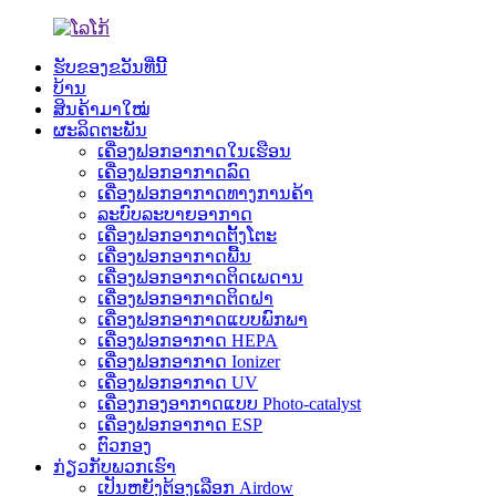
ຮັບຂອງຂວັນທີ່ນີ້
ບ້ານ
ສິນຄ້າມາໃໝ່
ຜະລິດຕະພັນ
ເຄື່ອງຟອກອາກາດໃນເຮືອນ
ເຄື່ອງຟອກອາກາດລົດ
ເຄື່ອງຟອກອາກາດທາງການຄ້າ
ລະບົບລະບາຍອາກາດ
ເຄື່ອງຟອກອາກາດຕັ້ງໂຕະ
ເຄື່ອງຟອກອາກາດພື້ນ
ເຄື່ອງຟອກອາກາດຕິດເພດານ
ເຄື່ອງຟອກອາກາດຕິດຝາ
ເຄື່ອງຟອກອາກາດແບບພົກພາ
ເຄື່ອງຟອກອາກາດ HEPA
ເຄື່ອງຟອກອາກາດ Ionizer
ເຄື່ອງຟອກອາກາດ UV
ເຄື່ອງກອງອາກາດແບບ Photo-catalyst
ເຄື່ອງຟອກອາກາດ ESP
ຕົວກອງ
ກ່ຽວກັບພວກເຮົາ
ເປັນຫຍັງຕ້ອງເລືອກ Airdow