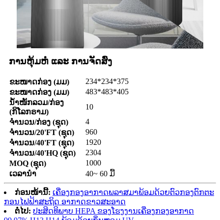
ການຫຸ້ມຫໍ່ ແລະ ການຈັດສົ່ງ
234*234*375
ຂະໜາດກ່ອງ (ມມ)
483*483*405
ຂະໜາດກ່ອງ (ມມ)
ນ້ຳໜັກລວມ/ກ່ອງ
10
(ກິໂລກຣາມ)
4
ຈຳນວນ/ກ່ອງ (ຊຸດ)
960
ຈຳນວນ/20'FT (ຊຸດ)
1920
ຈຳນວນ/40'FT (ຊຸດ)
2304
ຈຳນວນ/40'HQ (ຊຸດ)
1000
MOQ (ຊຸດ)
ເວລານຳ
40~ 60 ມື້
ກ່ອນໜ້ານີ້:
ເຄື່ອງກອງອາກາດພລາສມາພ້ອມດ້ວຍຕົວກອງຕົກຕະ
ກອນໄຟຟ້າສະຖິດ ອາກາດຂາວສະອາດ
ຕໍ່ໄປ:
ປະສິດທິພາບ HEPA ຂອງໂຮງງານເຄື່ອງກອງອາກາດ