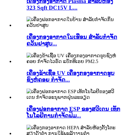
ເຄື່ອງກອງອາກາດ Plasma ສຳລັບຫ້ອງ
323 Sqft DC15V L...
ເຄື່ອງກອງອາກາດໃນເຮືອນ ສຳລັບກຳຈັດ
ຄວັນຢາສູບ...
ເຄື່ອງຂ້າເຊື້ອ UV ເຄື່ອງກອງອາກາດຮູບ
ຊົງຫໍຄອຍ ກຳຈັດ...
ເຄື່ອງຟອກອາກາດ ESP ຂອງສວີເດນ ເທັກ
ໂນໂລຢີການກຳຈັດຟິມ...