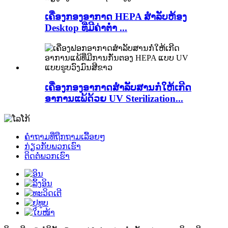
ເຄື່ອງກອງອາກາດ HEPA ສຳລັບຫ້ອງ
Desktop ທີ່ມີຄ່າຕໍ່າ ...
ເຄື່ອງກອງອາກາດສຳລັບສານກໍ່ໃຫ້ເກີດ
ອາການແພ້ດ້ວຍ UV Sterilization...
ຄຳຖາມທີ່ຖືກຖາມເລື້ອຍໆ
ກ່ຽວກັບພວກເຮົາ
ຕິດຕໍ່ພວກເຮົາ