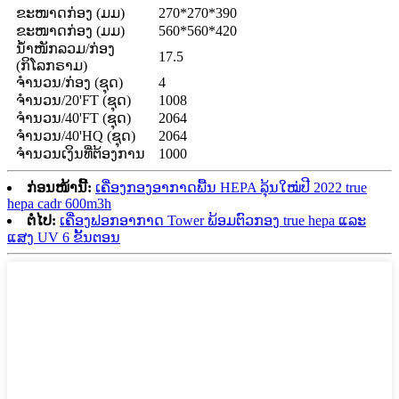
ຂະໜາດກ່ອງ (ມມ)
270*270*390
ຂະໜາດກ່ອງ (ມມ)
560*560*420
ນ້ຳໜັກລວມ/ກ່ອງ
17.5
(ກິໂລກຣາມ)
ຈຳນວນ/ກ່ອງ (ຊຸດ)
4
ຈຳນວນ/20'FT (ຊຸດ)
1008
ຈຳນວນ/40'FT (ຊຸດ)
2064
ຈຳນວນ/40'HQ (ຊຸດ)
2064
ຈຳນວນເງິນທີ່ຕ້ອງການ
1000
ກ່ອນໜ້ານີ້:
ເຄື່ອງກອງອາກາດພື້ນ HEPA ລຸ້ນໃໝ່ປີ 2022 true
hepa cadr 600m3h
ຕໍ່ໄປ:
ເຄື່ອງຟອກອາກາດ Tower ພ້ອມຕົວກອງ true hepa ແລະ
ແສງ UV 6 ຂັ້ນຕອນ