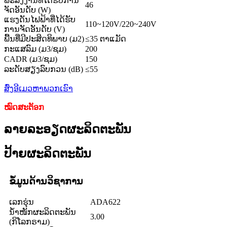
ພະລັງງານທີ່ໄດ້ຮັບການ
46
ຈັດອັນດັບ (W)
ແຮງດັນໄຟຟ້າທີ່ໄດ້ຮັບ
110~120V/220~240V
ການຈັດອັນດັບ (V)
ພື້ນທີ່ມີປະສິດທິພາບ (ມ2)
≤35 ຕາແມັດ
ກະແສລົມ (ມ3/ຊມ)
200
CADR (ມ3/ຊມ)
150
ລະດັບສຽງລົບກວນ (dB)
≤55
ສົ່ງອີເມວຫາພວກເຮົາ
ໝົດສະຕັອກ
ລາຍລະອຽດຜະລິດຕະພັນ
ປ້າຍຜະລິດຕະພັນ
ຂໍ້ມູນດ້ານວິຊາການ
ເລກຮຸ່ນ
ADA622
ນ້ຳໜັກຜະລິດຕະພັນ
3.00
(ກິໂລກຣາມ)