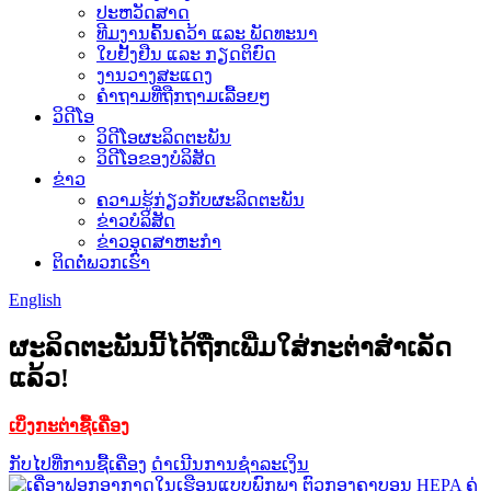
ປະຫວັດສາດ
ທີມງານຄົ້ນຄວ້າ ແລະ ພັດທະນາ
ໃບຢັ້ງຢືນ ແລະ ກຽດຕິຍົດ
ງານວາງສະແດງ
ຄຳຖາມທີ່ຖືກຖາມເລື້ອຍໆ
ວິດີໂອ
ວິດີໂອຜະລິດຕະພັນ
ວິດີໂອຂອງບໍລິສັດ
ຂ່າວ
ຄວາມຮູ້ກ່ຽວກັບຜະລິດຕະພັນ
ຂ່າວບໍລິສັດ
ຂ່າວອຸດສາຫະກຳ
ຕິດຕໍ່ພວກເຮົາ
English
ຜະລິດຕະພັນນີ້ໄດ້ຖືກເພີ່ມໃສ່ກະຕ່າສຳເລັດ
ແລ້ວ!
ເບິ່ງກະຕ່າຊື້ເຄື່ອງ
ກັບໄປທີ່ການຊື້ເຄື່ອງ
ດຳເນີນການຊຳລະເງິນ