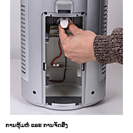
ການຫຸ້ມຫໍ່ ແລະ ການຈັດສົ່ງ