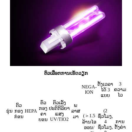
ຕົວເລືອກການເຮັດວຽກ
3
ຕັ້ງເວລາ
NEGA-
ຄວາມ
ໄດ້ 3
ION
ໄວ
ແບບ
ຕົວ
ຕົວເລັ່ງ
ຕົວ
ພ
ກອງ
ປະຕິກິລິຍາ
(2
ຮຸ່ນ
ກອງ
HEPA
ລາສ
ຄາ
ແສງ
(＞1.5
ຊົ່ວໂມງ,
ກ່ອນ
ມາ
UV/TIO2
ບອນ
4
ການ
ລ້ານໄອ
ຊົ່ວໂມງ,
ຕັ້ງຄ່າ
ອອນ/