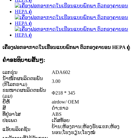
ເຄື່ອງຟອກອາກາດໃນເຮືອນແບບພົກພາ ຕົວກອງຄາບອນ HEPA ຄູ່
ຄໍາອະທິບາຍສັ້ນໆ:
ເລກຮຸ່ນ
ADA602
ນ້ຳໜັກຜະລິດຕະພັນ
3.00
(ກິໂລກຣາມ)
ຂະໜາດຜະລິດຕະພັນ
Φ218 * 345
(ມມ)
ຍີ່ຫໍ້
airdow/ OEM
ສີ
ດຳ;ຂາວ
ທີ່ຢູ່ອາໄສ
ABS
ປະເພດ
ເດັສທັອບ
ບ້ານ;ຫ້ອງການ;ຫ້ອງຮັບແຂກ;ຫ້ອງ
ແອັບພລິເຄຊັນ
ນອນ;ໂຮງຮຽນ;ໂຮງໝໍ