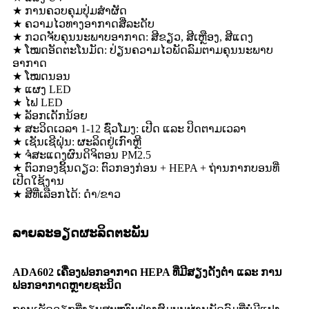
★ ການຄວບຄຸມປຸ່ມສຳຜັດ
★ ຄວາມໄວທາງອາກາດສີ່ລະດັບ
★ ກວດຈັບຄຸນນະພາບອາກາດ: ສີຂຽວ, ສີເຫຼືອງ, ສີແດງ
★ ໂໝດອັດຕະໂນມັດ: ປ່ຽນຄວາມໄວພັດລົມຕາມຄຸນນະພາບ
ອາກາດ
★ ໂໝດນອນ
★ ແຜງ LED
★ ໄຟ LED
★ ລັອກເດັກນ້ອຍ
★ ສະວິດເວລາ 1-12 ຊົ່ວໂມງ: ເປີດ ແລະ ປິດຕາມເວລາ
★ ເຊັນເຊີຝຸ່ນ: ຜະລິດຢູ່ເກົາຫຼີ
★ ຈໍສະແດງຜົນດິຈິຕອນ PM2.5
★ ຕົວກອງຊິ້ນດຽວ: ຕົວກອງກ່ອນ + HEPA + ຖ່ານກາກບອນທີ່
ເປີດໃຊ້ງານ
★ ສີທີ່ເລືອກໄດ້: ດຳ/ຂາວ
ລາຍລະອຽດຜະລິດຕະພັນ
ADA60
2
ເຄື່ອງຟອກອາກາດ HEPA ທີ່ມີສຽງດັງຕ່ຳ ແລະ ການ
ຟອກອາກາດຫຼາຍຊະນິດ