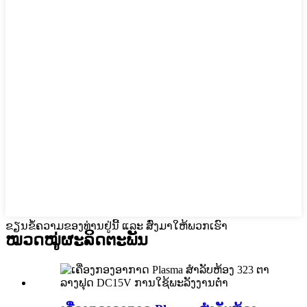
ຂຽນຂໍ້ຄວາມຂອງທ່ານຢູ່ນີ້ ແລະ ສົ່ງມາໃຫ້ພວກເຮົາ
ໝວດໝູ່ຜະລິດຕະພັນ