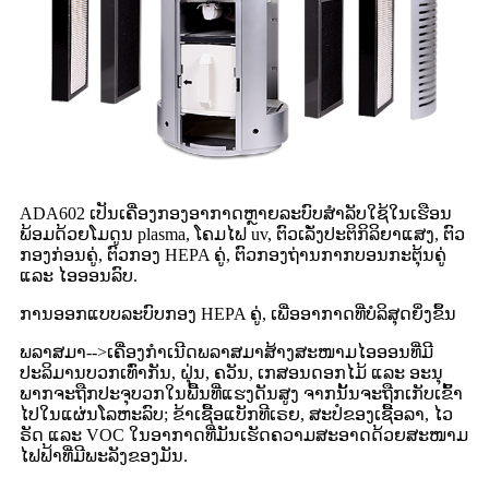
ADA602 ເປັນເຄື່ອງກອງອາກາດຫຼາຍລະບົບສຳລັບໃຊ້ໃນເຮືອນ
ພ້ອມດ້ວຍໂມດູນ plasma, ໂຄມໄຟ uv, ຕົວເລັ່ງປະຕິກິລິຍາແສງ, ຕົວ
ກອງກ່ອນຄູ່, ຕົວກອງ HEPA ຄູ່, ຕົວກອງຖ່ານກາກບອນກະຕຸ້ນຄູ່
ແລະ ໄອອອນລົບ.
ການອອກແບບລະບົບກອງ HEPA ຄູ່, ເພື່ອອາກາດທີ່ບໍລິສຸດຍິ່ງຂຶ້ນ
ພລາສມາ
-->
ເຄື່ອງກຳເນີດພລາສມາສ້າງສະໜາມໄອອອນທີ່ມີ
ປະລິມານບວກເທົ່າກັນ, ຝຸ່ນ, ຄວັນ, ເກສອນດອກໄມ້ ແລະ ອະນຸ
ພາກຈະຖືກປະຈຸບວກໃນພື້ນທີ່ແຮງດັນສູງ ຈາກນັ້ນຈະຖືກເກັບເຂົ້າ
ໄປໃນແຜ່ນໂລຫະລົບ; ຂ້າເຊື້ອແບັກທີເຣຍ, ສະປໍຂອງເຊື້ອລາ, ໄວ
ຣັດ ແລະ VOC ໃນອາກາດທີ່ມັນເຮັດຄວາມສະອາດດ້ວຍສະໜາມ
ໄຟຟ້າທີ່ມີພະລັງຂອງມັນ.