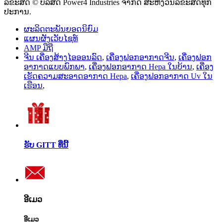
ລິຂະສິດ © ບໍລິສັດ Power4 Industries ຈຳກັດ ສະຫງວນລິຂະສິດທຸກ
ປະການ.
ຜະລິດຕະພັນຍອດນິຍົມ
ແຜນຜັງເວັບໄຊທ໌
AMP ມືຖື
ຈີນ ເຄື່ອງສ້າງໄອອອນລົດ
,
ເຄື່ອງຟອກອາກາດຈີນ
,
ເຄື່ອງຟອກ
ອາກາດແບບພົກພາ
,
ເຄື່ອງຟອກອາກາດ Hepa ໃນບ້ານ
,
ເຄື່ອງ
ເຮັດຄວາມສະອາດອາກາດ Hepa
,
ເຄື່ອງຟອກອາກາດ Uv ໃນ
ເຮືອນ
,
ຮັບ GITT ທີ່ນີ້
ອີເມວ
ອີເມວ