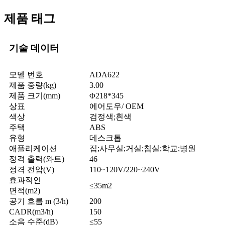
제품 태그
기술 데이터
모델 번호
ADA622
제품 중량(kg)
3.00
제품 크기(mm)
Φ218*345
상표
에어도우/ OEM
색상
검정색;흰색
주택
ABS
유형
데스크톱
애플리케이션
집;사무실;거실;침실;학교;병원
정격 출력(와트)
46
정격 전압(V)
110~120V/220~240V
효과적인
≤35m2
면적(m2)
공기 흐름 m (3/h)
200
CADR(m3/h)
150
소음 수준(dB)
≤55