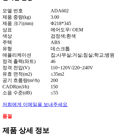
모델 번호
ADA602
제품 중량(kg)
3.00
제품 크기(mm)
Φ218*345
상표
에어도우/ OEM
색상
검정색;흰색
주택
ABS
유형
데스크톱
애플리케이션
집;사무실;거실;침실;학교;병원
정격 출력(와트)
46
정격 전압(V)
110~120V/220~240V
유효 면적(m2)
≤35m2
공기 흐름량(m³/h)
200
CADR(m3/h)
150
소음 수준(dB)
≤55
저희에게 이메일을 보내주세요
품절
제품 상세 정보