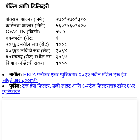
पॅकिंग आणि डिलिव्हरी
बॉक्सचा आकार (मिमी)
२७०*२७०*३९०
कार्टनचा आकार (मिमी)
५६०*५६०*४२०
GW/CTN (किलो)
१७.५
नग/कार्टन (सेट)
4
२० फूट मधील संच (सेट)
१००८
४० फूट लांबीचे संच (सेट)
२०६४
४०'एचक्यू (सेट) मधील नग
२०६४
किमान ऑर्डरची संख्या
१०००
मागील:
HEPA फ्लोअर एअर प्युरिफायर २०२२ नवीन मॉडेल ट्रू हेपा
सीएडीआर ६००m³h
पुढील:
ट्रू हेपा फिल्टर, यूव्ही लाईट आणि ६-स्टेज फिल्टर्ससह टॉवर एअर
प्युरिफायर