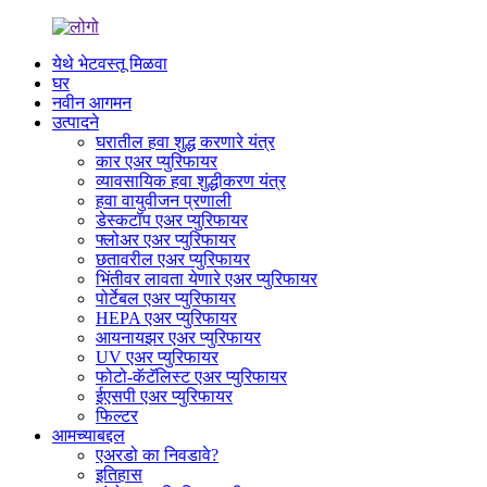
येथे भेटवस्तू मिळवा
घर
नवीन आगमन
उत्पादने
घरातील हवा शुद्ध करणारे यंत्र
कार एअर प्युरिफायर
व्यावसायिक हवा शुद्धीकरण यंत्र
हवा वायुवीजन प्रणाली
डेस्कटॉप एअर प्युरिफायर
फ्लोअर एअर प्युरिफायर
छतावरील एअर प्युरिफायर
भिंतीवर लावता येणारे एअर प्युरिफायर
पोर्टेबल एअर प्युरिफायर
HEPA एअर प्युरिफायर
आयनायझर एअर प्युरिफायर
UV एअर प्युरिफायर
फोटो-कॅटॅलिस्ट एअर प्युरिफायर
ईएसपी एअर प्युरिफायर
फिल्टर
आमच्याबद्दल
एअरडो का निवडावे?
इतिहास