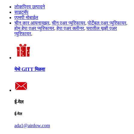
लोकप्रिय उत्पादने
साइटमॅप
एएमपी मोबाईल
चीन कार आयनायझर
,
चीन एअर प्युरिफायर
,
पोर्टेबल एअर प्युरिफायर
,
होम हेपा एअर प्युरिफायर
,
हेपा एअर क्लीनर
,
घरातील यूव्ही एअर
प्युरिफायर
,
येथे GITT मिळवा
ई-मेल
ई-मेल
ada1@airdow.com