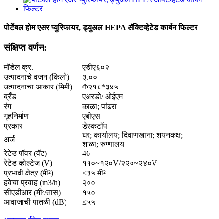
पोर्टेबल होम एअर प्युरिफायर, ड्युअल HEPA ॲक्टिव्हेटेड कार्बन फिल्टर
संक्षिप्त वर्णन:
मॉडेल क्र.
एडीए६०२
उत्पादनाचे वजन (किलो)
३.००
उत्पादनाचा आकार (मिमी)
Φ२१८*३४५
ब्रँड
एअरडो/ ओईएम
रंग
काळा; पांढरा
गृहनिर्माण
एबीएस
प्रकार
डेस्कटॉप
घर; कार्यालय; दिवाणखाना; शयनकक्ष;
अर्ज
शाळा; रुग्णालय
रेटेड पॉवर (वॅट)
46
रेटेड व्होल्टेज (V)
११०~१२०V/२२०~२४०V
प्रभावी क्षेत्र (मी²)
≤३५ मी²
हवेचा प्रवाह (m3/h)
२००
सीएडीआर (मी³/तास)
१५०
आवाजाची पातळी (dB)
≤५५