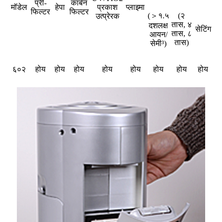
प्री-
कार्बन
मॉडेल
हेपा
प्रकाश
प्लाझ्मा
फिल्टर
फिल्टर
(＞१.५
(२
उत्प्रेरक
तास, ४
दशलक्ष
सेटिंग
तास, ८
आयन/
तास)
सेमी³)
६०२
होय
होय
होय
होय
होय
होय
होय
होय