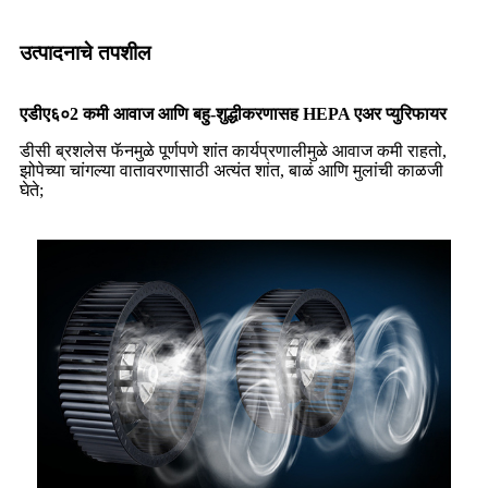
उत्पादनाचे तपशील
एडीए६०
2
कमी आवाज आणि बहु-शुद्धीकरणासह HEPA एअर प्युरिफायर
डीसी ब्रशलेस फॅनमुळे पूर्णपणे शांत कार्यप्रणालीमुळे आवाज कमी राहतो,
झोपेच्या चांगल्या वातावरणासाठी अत्यंत शांत, बाळं आणि मुलांची काळजी
घेते;