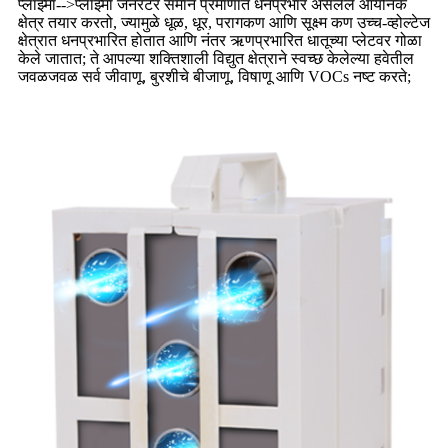
प्लाझ्मा
-->
प्लाझ्मा जनरेटर समान प्रमाणात धनप्रभार असलेले आयनिक
क्षेत्र तयार करतो, ज्यामुळे धूळ, धूर, परागकण आणि सूक्ष्म कण उच्च-व्होल्टेज
क्षेत्रात धनप्रभारित होतात आणि नंतर ऋणप्रभारित धातूच्या प्लेटवर गोळा
केले जातात; ते आपल्या शक्तिशाली विद्युत क्षेत्राने स्वच्छ केलेल्या हवेतील
जवळजवळ सर्व जीवाणू, बुरशीचे बीजाणू, विषाणू आणि VOCs नष्ट करते;