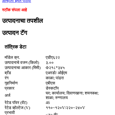
आम्हाला ईमेल पाठवा
स्टॉक संपला आहे
उत्पादनाचा तपशील
उत्पादन टॅग
तांत्रिक डेटा
मॉडेल क्र.
एडीए६२२
उत्पादनाचे वजन (किलो)
३.००
उत्पादनाचा आकार (मिमी)
Φ२१८*३४५
ब्रँड
एअरडो/ ओईएम
रंग
काळा; पांढरा
गृहनिर्माण
एबीएस
प्रकार
डेस्कटॉप
घर; कार्यालय; दिवाणखाना; शयनकक्ष;
अर्ज
शाळा; रुग्णालय
रेटेड पॉवर (वॅट)
46
रेटेड व्होल्टेज (V)
११०~१२०V/२२०~२४०V
प्रभावी
≤३५ मी²