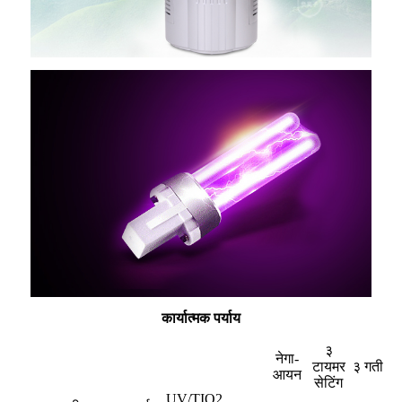
कार्यात्मक पर्याय
३
नेगा-
टायमर
३ गती
आयन
सेटिंग
UV/TIO2