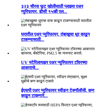
३२३ चौरस फूट खोलीसाठी प्लाझ्मा एअर
प्युरिफायर, डीसी १५व्ही एल...
घरातील एअर प्युरिफायर, तंबाखूचा धूर काढून
टाकण्यासाठी...
UV स्टेरिलायझर एअर प्युरिफायर टॉवरच्या
आकाराचे...
ईएसपी एअर प्युरिफायर स्वीडन टेक्नॉलॉजी, कण
काढून टाकणारे...