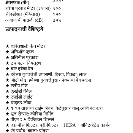
क्षेत्रफळ (मी²)
हवेचा प्रवाह मीटर (३/तास)
२००
सीएडीआर (मी³/तास)
१५०
आवाजाची पातळी (dB)
≤५५
उत्पादनाची वैशिष्ट्ये
★ शक्तिशाली फॅन मोटर.
★ ॲनिऑन पूरक
★ अतिनील प्रकाश
★ टच बटण नियंत्रण
★ चार हवेचा वेग
★ हवेच्या गुणवत्तेची तपासणी: हिरवा, पिवळा, लाल
★ ऑटो मोड: हवेच्या गुणवत्तेनुसार पंख्याचा वेग बदला
★ स्लीप मोड
★ एलईडी पॅनेल
★ एलईडी लाईट
★ चाइल्ड-लॉक
★ १-१२ तासांचा टाईम स्विच: वेळेनुसार चालू आणि बंद करा
★ धूळ सेन्सर: कोरिया निर्मित
★ पीएम २.५ डिजिटल डिस्प्ले
★ एक-पीस फिल्टर: प्री-फिल्टर + HEPA + ॲक्टिव्हेटेड कार्बन
★ रंग पर्याय: काळा/ पांढरा