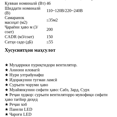
Қувваи номиналӣ (Вт)
46
Шиддати номиналӣ
110~120В/220~240В
(В)
Самаранок
≤35м2
масоҳат (м2)
Ҷараёни ҳаво м (3/
200
соат)
CADR (м3/соат)
150
Сатҳи садо (дБ)
≤55
Хусусиятҳои маҳсулот
★ Муҳаррики пуриқтидори вентилятор.
★ Аниони иловагӣ
★ Нури ултрабунафш
★ Идоракунии тугмаи ламсӣ
★ Суръати чоруми ҳаво
★ Муайянкунии сифати ҳаво: Сабз, Зард, Сурх
★ Реҷаи худкор: суръати вентиляторро мувофиқи сифати
ҳаво тағйир диҳед
★ Реҷаи хоб
★ Панели LED
★ Чароғи LED