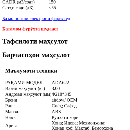
CADR (м3/соат)
150
Сатҳи садо (дБ)
≤55
Ба мо почтаи электронӣ фиристед
Батамом фурӯхта шудааст
Тафсилоти маҳсулот
Барчаспҳои маҳсулот
Маълумоти техникӣ
РАҚАМИ МОДЕЛ
ADA622
Вазни маҳсулот (кг)
3.00
Андозаи маҳсулот (мм)
Φ218*345
Бренд
airdow/ OEM
Ранг
Сиёҳ; Сафед
Манзил
ABS
Навъ
Рӯйхати корӣ
Хона; Идора; Меҳмонхона;
Ариза
Хонаи хоб; Мактаб; Беморхона