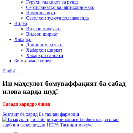
Гурӯҳи тадқиқот ва рушд
Сертификатҳо ва ифтихорномаҳо
Намоишгоҳҳо
Саволҳои зуд-зуд додашаванда
Видео
Видеои маҳсулот
Видеои ширкат
Хабарҳо
Дониши маҳсулот
Хабарҳои ширкат
Хабарҳои саноатӣ
Бо мо тамос гиред
English
Ин маҳсулот бомуваффақият ба сабад
илова карда шуд!
Сабади харидро бинед
Бозгашт ба харид
Ба таҳияи фармоиш