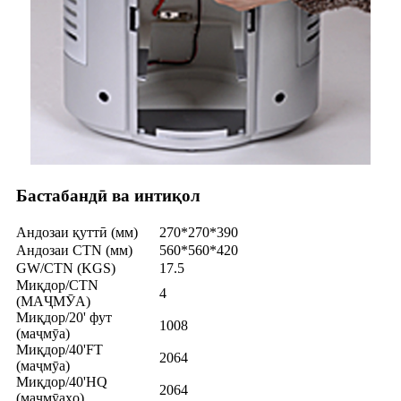
Бастабандӣ ва интиқол
Андозаи қуттӣ (мм)
270*270*390
Андозаи CTN (мм)
560*560*420
GW/CTN (KGS)
17.5
Миқдор/CTN
4
(МАҶМӮА)
Миқдор/20' фут
1008
(маҷмӯа)
Миқдор/40'FT
2064
(маҷмӯа)
Миқдор/40'HQ
2064
(маҷмӯаҳо)