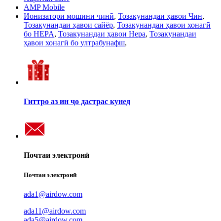
AMP Mobile
Ионизатори мошини чинӣ
,
Тозакунандаи ҳавои Чин
,
Тозакунандаи ҳавои сайёр
,
Тозакунандаи ҳавои хонагӣ
бо HEPA
,
Тозакунандаи ҳавои Hepa
,
Тозакунандаи
ҳавои хонагӣ бо ултрабунафш
,
Гиттро аз ин ҷо дастрас кунед
Почтаи электронӣ
Почтаи электронӣ
ada1@airdow.com
ada11@airdow.com
ada5@airdow.com