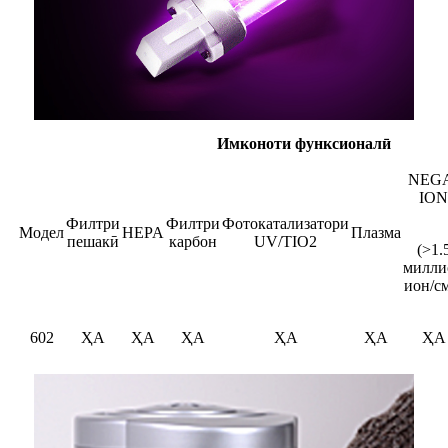
Имконоти функсионалӣ
NEG
ION
Филтри
Филтри
Фотокатализатори
Модел
HEPA
Плазма
пешакӣ
карбон
UV/TIO2
(>1.
милли
ион/с
602
ҲА
ҲА
ҲА
ҲА
ҲА
ҲА