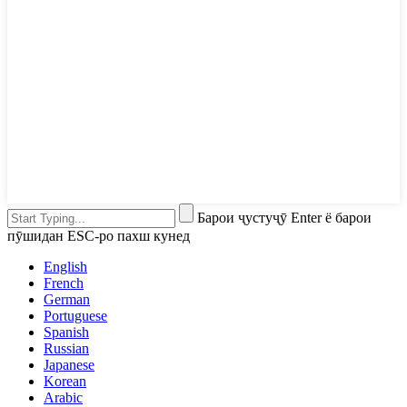
Барои ҷустуҷӯ Enter ё барои
пӯшидан ESC-ро пахш кунед
English
French
German
Portuguese
Spanish
Russian
Japanese
Korean
Arabic