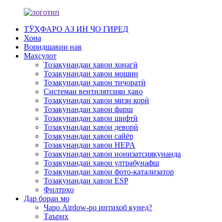
ТӮҲФАРО АЗ ИН ҶО ГИРЕД
Хона
Воридшавии нав
Маҳсулот
Тозакунандаи ҳавои хонагӣ
Тозакунандаи ҳавои мошин
Тозакунандаи ҳавои тиҷоратӣ
Системаи вентилятсияи ҳаво
Тозакунандаи ҳавои мизи корӣ
Тозакунандаи ҳавои фарш
Тозакунандаи ҳавои шифтӣ
Тозакунандаи ҳавои деворӣ
Тозакунандаи ҳавои сайёр
Тозакунандаи ҳавои HEPA
Тозакунандаи ҳавои ионизатсиякунанда
Тозакунандаи ҳавои ултрабунафш
Тозакунандаи ҳавои фото-катализатор
Тозакунандаи ҳавои ESP
Филтрҳо
Дар бораи мо
Чаро Airdow-ро интихоб кунед?
Таърих