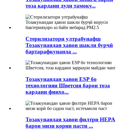
тоза кардани дуди тамоку...
Стерилизатори ултрабунафш
Тозакунандаи ҳавои шакли бурҷӣ
бартарафкунанда ...
Тозакунандаи ҳавои ESP бо
технологияи Шветсия барои тоза
кардани финҳо...
Тозакунандаи ҳавои филтри HEPA
барои мизи кории пасти ...