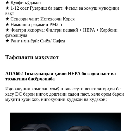
★ Қулфи кӯдакон
★ 1-12 соат Гузариш ба вақт: Фаъол ва хомӯш мувофиқи
вақт
★ Сенсори чанг: Истеҳсоли Корея
★ Намоиши рақамии PM2.5
★ Филтри якпорча: Филтри пешакӣ + HEPA + Карбони
фаъолшуда
★ Ранг ихтиёрӣ: Сиёҳ/ Сафед
Тафсилоти маҳсулот
ADA60
2
Тозакунандаи ҳавои HEPA бо садои паст ва
тозакунии бисёрҷониба
Идоракунии комилан хомӯш тавассути вентиляторҳои бе
хасу DC барои нигоҳ доштани садои паст, хеле ором барои
муҳити хуби хоб, нигоҳубини кӯдакон ва кӯдакон;