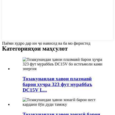
Паёми худро дар ин ҷо нависед ва ба мо фиристед
Категорияҳои маҳсулот
Тозакунандаи ҳавои плазмавӣ
барои ҳуҷра 323 фут мураббаъ
DC15V L...
Тозакунандаи ҳавои хонагӣ барои