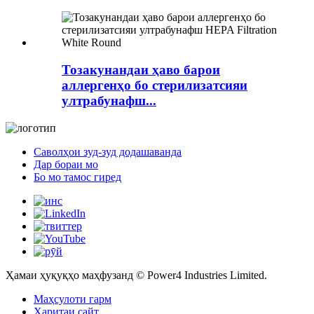
Тозакунандаи ҳаво барои
аллергенҳо бо стерилизатсияи
ултрабунафш...
Саволҳои зуд-зуд додашаванда
Дар бораи мо
Бо мо тамос гиред
Ҳамаи ҳуқуқҳо маҳфузанд © Power4 Industries Limited.
Маҳсулоти гарм
Харитаи сайт