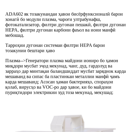
ADA602 як тозакунандаи ҳавои бисёрфунксионалӣ барои
хонагӣ бо модули плазма, чароғи ултрабунафш,
фотокатализатор, филтри дугонаи пешакӣ, филтри дугонаи
HEPA, филтри дугонаи карбони фаъол ва иони манфӣ
мебошад.
Тарроҳии дугонаи системаи филтри HEPA барои
тозакунии бештари ҳаво
Плазма
-->
Генератори плазма майдони иониро бо ҳамон
миқдори мусбат эҷод мекунад, чанг, дуд, гардолуд ва
зарраҳо дар минтақаи баландшиддат мусбат заряднок карда
мешаванд ва сипас ба пластинкаи металлии манфӣ ҷамъ
карда мешаванд; Асосан ҳамаи бактерияҳо, спораҳои
қолаб, вирусҳо ва VOC-ро дар ҳавое, ки бо майдони
пуриқтидори электрикии худ тоза мекунад, мекушад;