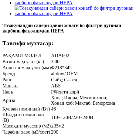
Тозакунандаи сайёри ҳавои хонагӣ бо филтри дугонаи
карбони фаъолшудаи HEPA
Тавсифи мухтасар:
РАҚАМИ МОДЕЛ
ADA602
Вазни маҳсулот (кг)
3.00
Андозаи маҳсулот (мм)
Φ218*345
Бренд
airdow/ OEM
Ранг
Сиёҳ; Сафед
Манзил
ABS
Навъ
Рӯйхати корӣ
Хона; Идора; Меҳмонхона;
Ариза
Хонаи хоб; Мактаб; Беморхона
Қувваи номиналӣ (Вт)
46
Шиддати номиналӣ
110~120В/220~240В
(В)
Масоҳати муассир (м2)
≤35м2
Ҷараёни ҳаво (м3/соат)
200