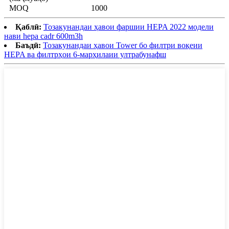
MOQ
1000
Қаблӣ:
Тозакунандаи ҳавои фаршии HEPA 2022 модели
нави hepa cadr 600m3h
Баъдӣ:
Тозакунандаи ҳавои Tower бо филтри воқеии
HEPA ва филтрҳои 6-марҳилаии ултрабунафш