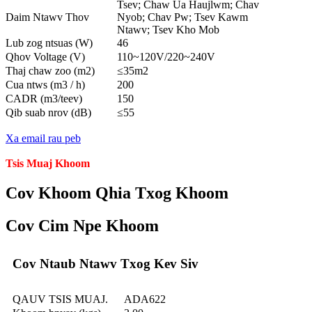
Tsev; Chaw Ua Haujlwm; Chav
Daim Ntawv Thov
Nyob; Chav Pw; Tsev Kawm
Ntawv; Tsev Kho Mob
Lub zog ntsuas (W)
46
Qhov Voltage (V)
110~120V/220~240V
Thaj chaw zoo (m2)
≤35m2
Cua ntws (m3 / h)
200
CADR (m3/teev)
150
Qib suab nrov (dB)
≤55
Xa email rau peb
Tsis Muaj Khoom
Cov Khoom Qhia Txog Khoom
Cov Cim Npe Khoom
Cov Ntaub Ntawv Txog Kev Siv
QAUV TSIS MUAJ.
ADA622