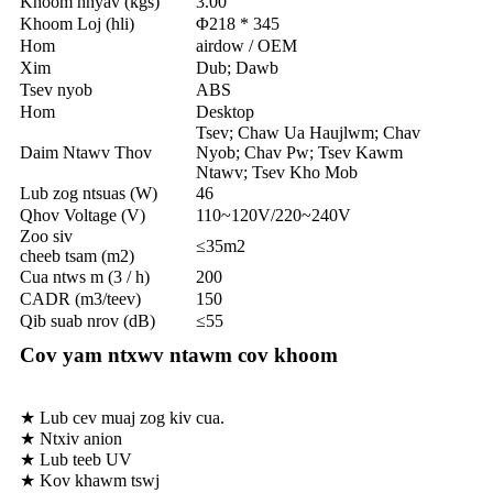
Khoom hnyav (kgs)
3.00
Khoom Loj (hli)
Φ218 * 345
Hom
airdow / OEM
Xim
Dub; Dawb
Tsev nyob
ABS
Hom
Desktop
Tsev; Chaw Ua Haujlwm; Chav
Daim Ntawv Thov
Nyob; Chav Pw; Tsev Kawm
Ntawv; Tsev Kho Mob
Lub zog ntsuas (W)
46
Qhov Voltage (V)
110~120V/220~240V
Zoo siv
≤35m2
cheeb tsam (m2)
Cua ntws m (3 / h)
200
CADR (m3/teev)
150
Qib suab nrov (dB)
≤55
Cov yam ntxwv ntawm cov khoom
★ Lub cev muaj zog kiv cua.
★ Ntxiv anion
★ Lub teeb UV
★ Kov khawm tswj