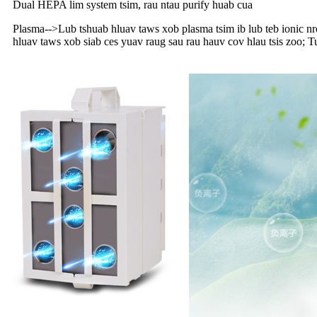
Dual HEPA lim system tsim, rau ntau purify huab cua
Plasma
-->
Lub tshuab hluav taws xob plasma tsim ib lub teb ionic 
hluav taws xob siab ces yuav raug sau rau hauv cov hlau tsis zo