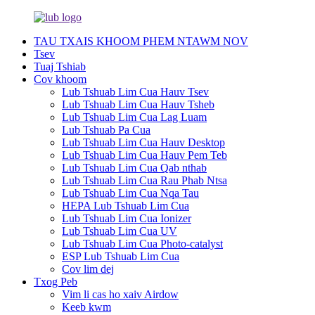
TAU TXAIS KHOOM PHEM NTAWM NOV
Tsev
Tuaj Tshiab
Cov khoom
Lub Tshuab Lim Cua Hauv Tsev
Lub Tshuab Lim Cua Hauv Tsheb
Lub Tshuab Lim Cua Lag Luam
Lub Tshuab Pa Cua
Lub Tshuab Lim Cua Hauv Desktop
Lub Tshuab Lim Cua Hauv Pem Teb
Lub Tshuab Lim Cua Qab nthab
Lub Tshuab Lim Cua Rau Phab Ntsa
Lub Tshuab Lim Cua Nqa Tau
HEPA Lub Tshuab Lim Cua
Lub Tshuab Lim Cua Ionizer
Lub Tshuab Lim Cua UV
Lub Tshuab Lim Cua Photo-catalyst
ESP Lub Tshuab Lim Cua
Cov lim dej
Txog Peb
Vim li cas ho xaiv Airdow
Keeb kwm