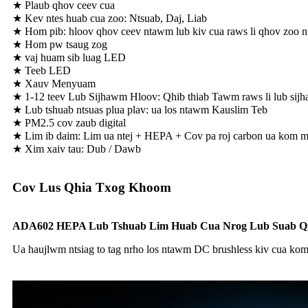
★ Plaub qhov ceev cua
★ Kev ntes huab cua zoo: Ntsuab, Daj, Liab
★ Hom pib: hloov qhov ceev ntawm lub kiv cua raws li qhov zoo 
★ Hom pw tsaug zog
★ vaj huam sib luag LED
★ Teeb LED
★ Xauv Menyuam
★ 1-12 teev Lub Sijhawm Hloov: Qhib thiab Tawm raws li lub sij
★ Lub tshuab ntsuas plua plav: ua los ntawm Kauslim Teb
★ PM2.5 cov zaub digital
★ Lim ib daim: Lim ua ntej + HEPA + Cov pa roj carbon ua kom m
★ Xim xaiv tau: Dub / Dawb
Cov Lus Qhia Txog Khoom
ADA60
2
HEPA Lub Tshuab Lim Huab Cua Nrog Lub Suab Qi
Ua haujlwm ntsiag to tag nrho los ntawm DC brushless kiv cua kom