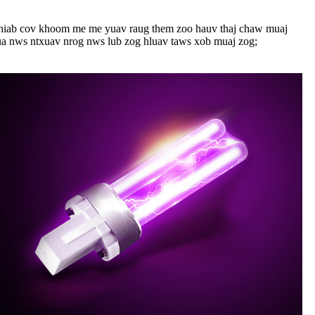
os thiab cov khoom me me yuav raug them zoo hauv thaj chaw muaj
ua nws ntxuav nrog nws lub zog hluav taws xob muaj zog;