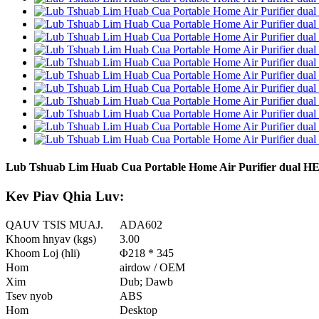
Lub Tshuab Lim Huab Cua Portable Home Air Purifier dual HEP
Kev Piav Qhia Luv:
QAUV TSIS MUAJ.
ADA602
Khoom hnyav (kgs)
3.00
Khoom Loj (hli)
Φ218 * 345
Hom
airdow / OEM
Xim
Dub; Dawb
Tsev nyob
ABS
Hom
Desktop