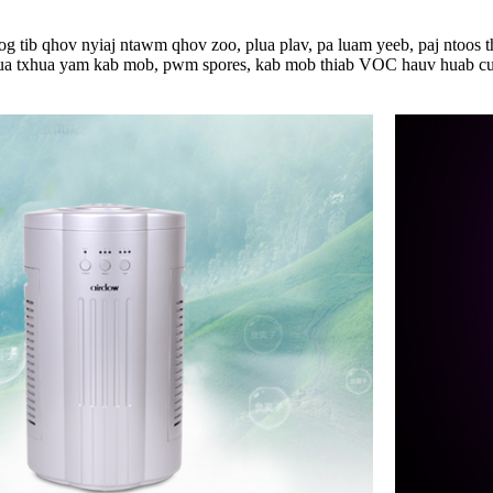
nrog tib qhov nyiaj ntawm qhov zoo, plua plav, pa luam yeeb, paj nto
o; Tua txhua yam kab mob, pwm spores, kab mob thiab VOC hauv huab c