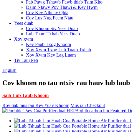
Pab Pawg Tshawb Fawb thiab Tsim Kho
Daim Ntawv Pov Thawj & Kev Hwm
Cov Kev Nthuav Qhia
Cov Lus Nug Feem Ntau
Yees duab
Cov Khoom Siv Yees Duab
Lub Tuam Txhab Yees Duab
Xov xwm
Kev Paub Txog Khoom
Xov Xwm Txog Lub Tuam Txhab
Xov Xwm Kev Lag Luam
Tiv Tauj Peb
English
Cov khoom no tau ntxiv rau hauv lub laub
Saib Lub Taub Khoom
Rov qab mus rau Kev Yuav Khoom
Mus rau Checkout