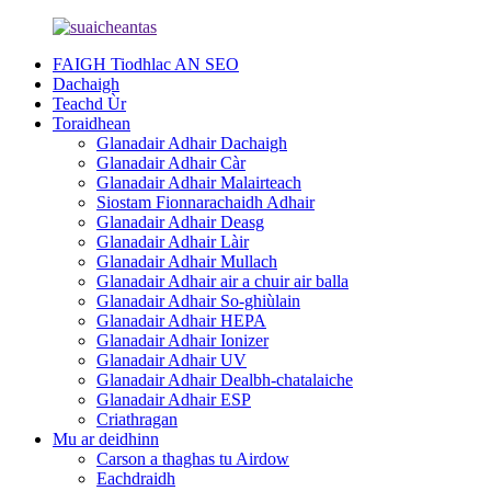
FAIGH Tiodhlac AN SEO
Dachaigh
Teachd Ùr
Toraidhean
Glanadair Adhair Dachaigh
Glanadair Adhair Càr
Glanadair Adhair Malairteach
Siostam Fionnarachaidh Adhair
Glanadair Adhair Deasg
Glanadair Adhair Làir
Glanadair Adhair Mullach
Glanadair Adhair air a chuir air balla
Glanadair Adhair So-ghiùlain
Glanadair Adhair HEPA
Glanadair Adhair Ionizer
Glanadair Adhair UV
Glanadair Adhair Dealbh-chatalaiche
Glanadair Adhair ESP
Criathragan
Mu ar deidhinn
Carson a thaghas tu Airdow
Eachdraidh