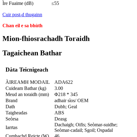
Ìre Fuaime (dB)
≤55
Cuir post-d thugainn
Chan eil e sa bhùth
Mion-fhiosrachadh Toraidh
Tagaichean Bathar
Dàta Teicnigeach
ÀIREAMH MODAIL
ADA622
Cuideam Bathar (kg)
3.00
Meud an toraidh (mm)
Φ218 * 345
Brand
adhair sìos/ OEM
Dath
Dubh; Geal
Taigheadas
ABS
Seòrsa
Deasg
Dachaigh; Oifis; Seòmar-suidhe;
Iarrtas
Seòmar-cadail; Sgoil; Ospadal
Cumhachd Reicte (W)
46