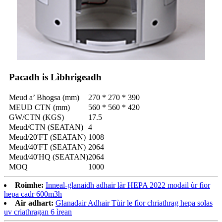
Pacadh is Lìbhrigeadh
Meud a’ Bhogsa (mm)
270 * 270 * 390
MEUD CTN (mm)
560 * 560 * 420
GW/CTN (KGS)
17.5
Meud/CTN (SEATAN)
4
Meud/20'FT (SEATAN)
1008
Meud/40'FT (SEATAN)
2064
Meud/40'HQ (SEATAN)
2064
MOQ
1000
Roimhe:
Inneal-glanaidh adhair làr HEPA 2022 modail ùr fìor
hepa cadr 600m3h
Air adhart:
Glanadair Adhair Tùir le fìor chriathrag hepa solas
uv criathragan 6 ìrean