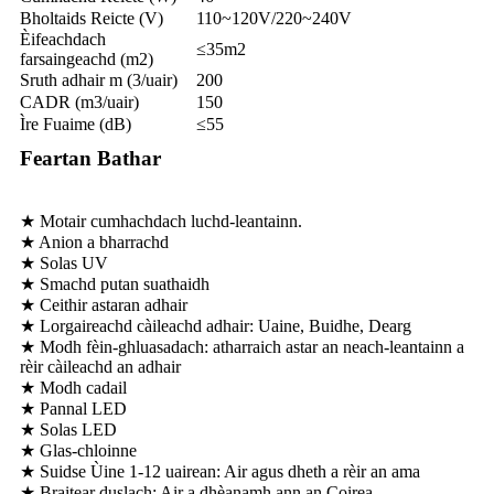
Bholtaids Reicte (V)
110~120V/220~240V
Èifeachdach
≤35m2
farsaingeachd (m2)
Sruth adhair m (3/uair)
200
CADR (m3/uair)
150
Ìre Fuaime (dB)
≤55
Feartan Bathar
★ Motair cumhachdach luchd-leantainn.
★ Anion a bharrachd
★ Solas UV
★ Smachd putan suathaidh
★ Ceithir astaran adhair
★ Lorgaireachd càileachd adhair: Uaine, Buidhe, Dearg
★ Modh fèin-ghluasadach: atharraich astar an neach-leantainn a
rèir càileachd an adhair
★ Modh cadail
★ Pannal LED
★ Solas LED
★ Glas-chloinne
★ Suidse Ùine 1-12 uairean: Air agus dheth a rèir an ama
★ Braitear duslach: Air a dhèanamh ann an Coirea