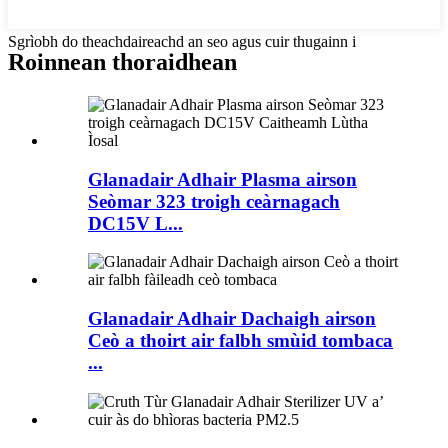
Sgrìobh do theachdaireachd an seo agus cuir thugainn i
Roinnean thoraidhean
Glanadair Adhair Plasma airson
Seòmar 323 troigh ceàrnagach
DC15V L...
Glanadair Adhair Dachaigh airson
Ceò a thoirt air falbh smùid tombaca
...