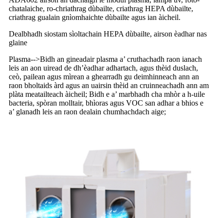
chatalaiche, ro-chriathrag dùbailte, criathrag HEPA dùbailte,
criathrag gualain gnìomhaichte dùbailte agus ian àicheil.
Dealbhadh siostam sìoltachain HEPA dùbailte, airson èadhar nas
glaine
Plasma
-->
Bidh an gineadair plasma a’ cruthachadh raon ianach
leis an aon uiread de dh’èadhar adhartach, agus thèid duslach,
ceò, pailean agus mìrean a ghearradh gu deimhinneach ann an
raon bholtaids àrd agus an uairsin thèid an cruinneachadh ann am
plàta meatailteach àicheil; Bidh e a’ marbhadh cha mhòr a h-uile
bacteria, spòran molltair, bhìoras agus VOC san adhar a bhios e
a’ glanadh leis an raon dealain chumhachdach aige;