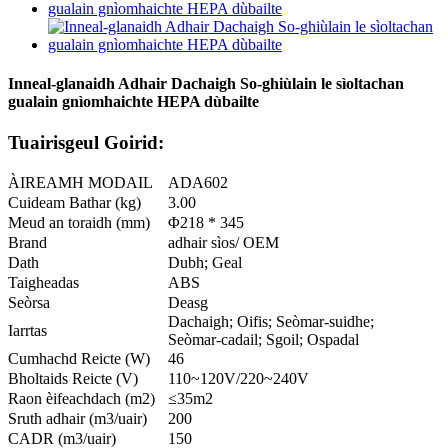
Inneal-glanaidh Adhair Dachaigh So-ghiùlain le sìoltachan
gualain gnìomhaichte HEPA dùbailte
Tuairisgeul Goirid:
ÀIREAMH MODAIL
ADA602
Cuideam Bathar (kg)
3.00
Meud an toraidh (mm)
Φ218 * 345
Brand
adhair sìos/ OEM
Dath
Dubh; Geal
Taigheadas
ABS
Seòrsa
Deasg
Dachaigh; Oifis; Seòmar-suidhe;
Iarrtas
Seòmar-cadail; Sgoil; Ospadal
Cumhachd Reicte (W)
46
Bholtaids Reicte (V)
110~120V/220~240V
Raon èifeachdach (m2)
≤35m2
Sruth adhair (m3/uair)
200
CADR (m3/uair)
150