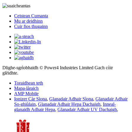
Ceistean Cumanta
Mu ar deidhinn
Cuir fios thugainn
Dlighe-sgrìobhaidh © Power4 Industries Limited Gach còir
glèidhte.
Toraidhean teth
Mapa-làraich
AMP Mobile
Ionizer Càr Sìona
,
Glanadair Adhair Sìona
,
Glanadair Adhair
So-ghiùlain
,
Glanadair Adhair Hepa Dachaigh
,
Inneal-
glanaidh Adhair Hepa
,
Glanadair Adhair UV Dachaigh
,