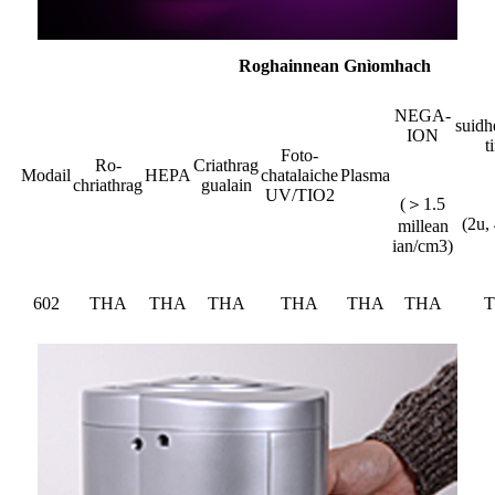
Roghainnean Gnìomhach
NEGA-
suidh
ION
t
Foto-
Ro-
Criathrag
Modail
HEPA
chatalaiche
Plasma
chriathrag
gualain
UV/TIO2
(＞1.5
(2u,
millean
ian/cm3)
602
THA
THA
THA
THA
THA
THA