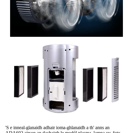
'S e inneal-glanaidh adhair ioma-ghlanaidh a th' anns an
ADA602 airson an dachaigh le modúl plasma, lampa uv, foto-