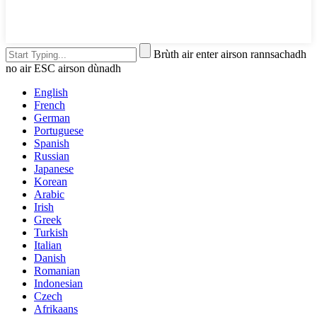
Brùth air enter airson rannsachadh
no air ESC airson dùnadh
English
French
German
Portuguese
Spanish
Russian
Japanese
Korean
Arabic
Irish
Greek
Turkish
Italian
Danish
Romanian
Indonesian
Czech
Afrikaans