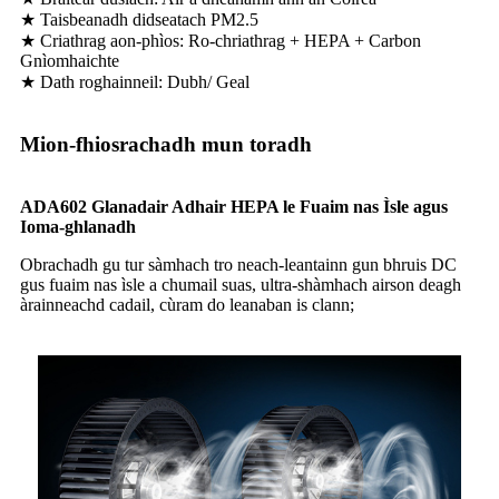
★ Taisbeanadh didseatach PM2.5
★ Criathrag aon-phìos: Ro-chriathrag + HEPA + Carbon
Gnìomhaichte
★ Dath roghainneil: Dubh/ Geal
Mion-fhiosrachadh mun toradh
ADA60
2
Glanadair Adhair HEPA le Fuaim nas Ìsle agus
Ioma-ghlanadh
Obrachadh gu tur sàmhach tro neach-leantainn gun bhruis DC
gus fuaim nas ìsle a chumail suas, ultra-shàmhach airson deagh
àrainneachd cadail, cùram do leanaban is clann;