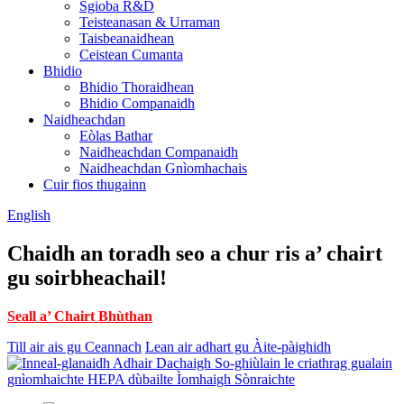
Sgioba R&D
Teisteanasan & Urraman
Taisbeanaidhean
Ceistean Cumanta
Bhidio
Bhidio Thoraidhean
Bhidio Companaidh
Naidheachdan
Eòlas Bathar
Naidheachdan Companaidh
Naidheachdan Gnìomhachais
Cuir fios thugainn
English
Chaidh an toradh seo a chur ris a’ chairt
gu soirbheachail!
Seall a’ Chairt Bhùthan
Till air ais gu Ceannach
Lean air adhart gu Àite-pàighidh