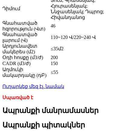
Տուն; Գրասենյակ;
Հյուրասենյակ;
Դիմում
Ննջասենյակ; Դպրոց;
Հիվանդանոց
Գնահատված
46
հզորություն (Վտ)
Գնահատված
110~120 Վ/220~240 Վ
լարում (Վ)
Արդյունավետ
≤35մ2
մակերես (մ2)
Օդի հոսքը (մ3/ժ)
200
CADR (մ3/ժ)
150
Աղմուկի
≤55
մակարդակը (դԲ)
Ուղարկեք մեզ էլ. նամակ
Սպառված է
Ապրանքի մանրամասներ
Ապրանքի պիտակներ