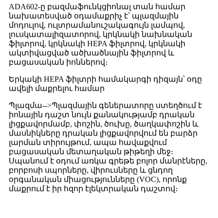
ADA602-ը բազմաֆունկցիոնալ տան համար
նախատեսված օդամաքրիչ է՝ պլազմային
մոդուլով, ուլտրամանուշակագույն լամպով,
լուսկատալիզատորով, կրկնակի նախնական
ֆիլտրով, կրկնակի HEPA ֆիլտրով, կրկնակի
ակտիվացված ածխածնային ֆիլտրով և
բացասական իոններով։
Երկակի HEPA ֆիլտրի համակարգի դիզայն՝ օդը
ավելի մաքրելու համար
Պլազմա
-->
Պլազմային գեներատորը ստեղծում է
իոնային դաշտ նույն քանակությամբ դրական
լիցքավորմամբ, փոշին, ծուխը, ծաղկափոշին և
մասնիկները դրական լիցքավորվում են բարձր
լարման տիրույթում, ապա հավաքվում
բացասական մետաղական թիթեղի մեջ։
Սպանում է օդում առկա գրեթե բոլոր մանրէները,
բորբոսի սպորները, վիրուսները և ցնդող
օրգանական միացությունները (VOC), որոնք
մաքրում է իր հզոր էլեկտրական դաշտով։