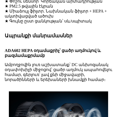
★ Փոշու սենսոր՝ Կորեական արտադրության
★ PM2.5 թվային էկրան
★ Միաձույլ ֆիլտր. Նախնական ֆիլտր + HEPA +
ակտիվացված ածուխ
★ Գույնը ըստ ցանկության՝ սև/սպիտակ
Ապրանքի մանրամասներ
ADA60
2
HEPA օդամաքրիչ՝ ցածր աղմուկով և
բազմամաքրմամբ
Ամբողջովին լուռ աշխատանք՝ DC անխոզանակ
օդափոխիչի միջոցով՝ ցածր աղմուկ ապահովելու
համար, գերլուռ՝ լավ քնի միջավայրի,
նորածինների և երեխաների խնամքի համար։