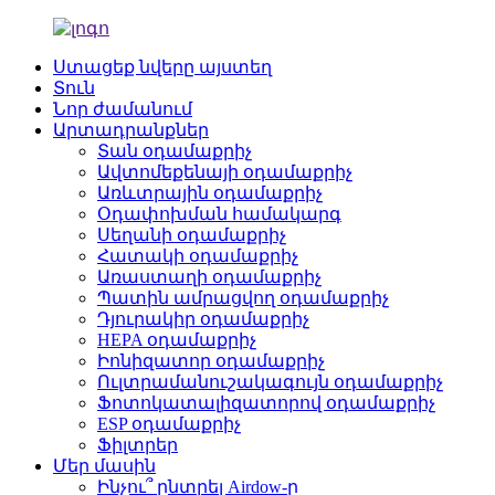
Ստացեք նվերը այստեղ
Տուն
Նոր ժամանում
Արտադրանքներ
Տան օդամաքրիչ
Ավտոմեքենայի օդամաքրիչ
Առևտրային օդամաքրիչ
Օդափոխման համակարգ
Սեղանի օդամաքրիչ
Հատակի օդամաքրիչ
Առաստաղի օդամաքրիչ
Պատին ամրացվող օդամաքրիչ
Դյուրակիր օդամաքրիչ
HEPA օդամաքրիչ
Իոնիզատոր օդամաքրիչ
Ուլտրամանուշակագույն օդամաքրիչ
Ֆոտոկատալիզատորով օդամաքրիչ
ESP օդամաքրիչ
Ֆիլտրեր
Մեր մասին
Ինչու՞ ընտրել Airdow-ը