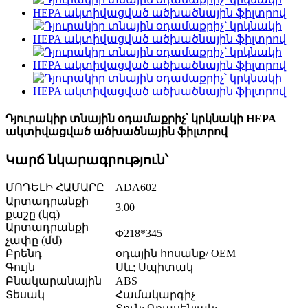
Դյուրակիր տնային օդամաքրիչ՝ կրկնակի HEPA
ակտիվացված ածխածնային ֆիլտրով
Կարճ նկարագրություն՝
ՄՈԴԵԼԻ ՀԱՄԱՐԸ
ADA602
Արտադրանքի
3.00
քաշը (կգ)
Արտադրանքի
Φ218*345
չափը (մմ)
Բրենդ
օդային հոսանք/ OEM
Գույն
Սև; Սպիտակ
Բնակարանային
ABS
Տեսակ
Համակարգիչ