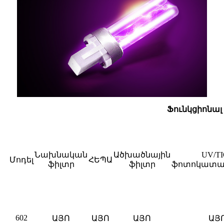
Ֆունկցիոնա
Նախնական
Ածխածնային
UV/TI
Մոդել
ՀԵՊԱ
ֆիլտր
ֆիլտր
ֆոտոկատա
602
ԱՅՈ
ԱՅՈ
ԱՅՈ
ԱՅ