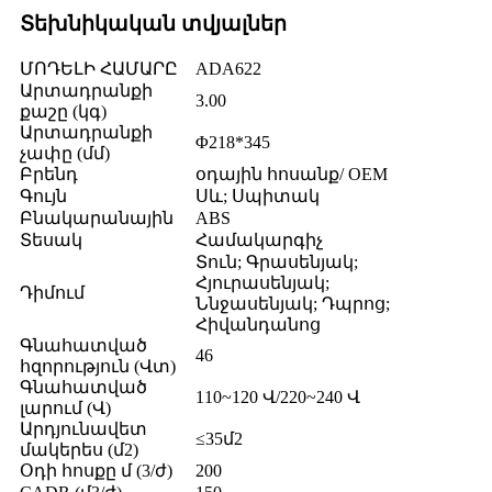
Տեխնիկական տվյալներ
ՄՈԴԵԼԻ ՀԱՄԱՐԸ
ADA622
Արտադրանքի
3.00
քաշը (կգ)
Արտադրանքի
Φ218*345
չափը (մմ)
Բրենդ
օդային հոսանք/ OEM
Գույն
Սև; Սպիտակ
Բնակարանային
ABS
Տեսակ
Համակարգիչ
Տուն; Գրասենյակ;
Հյուրասենյակ;
Դիմում
Ննջասենյակ; Դպրոց;
Հիվանդանոց
Գնահատված
46
հզորություն (Վտ)
Գնահատված
110~120 Վ/220~240 Վ
լարում (Վ)
Արդյունավետ
≤35մ2
մակերես (մ2)
Օդի հոսքը մ (3/ժ)
200