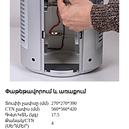
Փաթեթավորում և առաքում
Տուփի չափսը (մմ)
270*270*390
CTN չափս (մմ)
560*560*420
ԳՎտ/ԿՏՆ (կգ)
17.5
Քանակ/CTN
4
(ՍԵՂՄԵՐ)