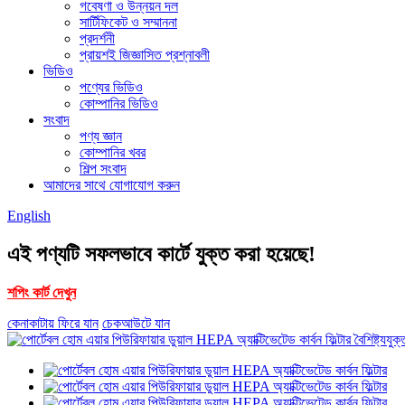
গবেষণা ও উন্নয়ন দল
সার্টিফিকেট ও সম্মাননা
প্রদর্শনী
প্রায়শই জিজ্ঞাসিত প্রশ্নাবলী
ভিডিও
পণ্যের ভিডিও
কোম্পানির ভিডিও
সংবাদ
পণ্য জ্ঞান
কোম্পানির খবর
শিল্প সংবাদ
আমাদের সাথে যোগাযোগ করুন
English
এই পণ্যটি সফলভাবে কার্টে যুক্ত করা হয়েছে!
শপিং কার্ট দেখুন
কেনাকাটায় ফিরে যান
চেকআউটে যান