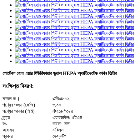
পোর্টেবল হোম এয়ার পিউরিফায়ার ডুয়াল HEPA অ্যাক্টিভেটেড কার্বন ফিল্টার
সংক্ষিপ্ত বিবরণ:
মডেল নং।
এডিএ৬০২
পণ্যের ওজন (কেজি)
৩.০০
পণ্যের আকার (মিমি)
Φ২১৮*৩৪৫
ব্র্যান্ড
এয়ারডাউন/ ওইএম
রঙ
কালো; সাদা
আবাসন
এবিএস
প্রকার
ডেস্কটপ