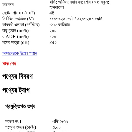
বাড়ি; অফিস; বসার ঘর; শোবার ঘর; স্কুল;
আবেদন
হাসপাতাল
রেটেড পাওয়ার (ওয়াট)
46
নির্ধারিত ভোল্টেজ (V)
১১০~১২০ ভোল্ট / ২২০~২৪০ ভোল্ট
কার্যকরী এলাকা (বর্গমিটার)
≤৩৫ বর্গমিটার
বায়ুপ্রবাহ (m³/h)
২০০
CADR (m³/h)
১৫০
শব্দের মাত্রা (dB)
≤৫৫
আমাদেরকে ইমেল পাঠান
স্টক শেষ
পণ্যের বিবরণ
পণ্যের ট্যাগ
প্রযুক্তিগত তথ্য
মডেল নং।
এডিএ৬২২
পণ্যের ওজন (কেজি)
৩.০০