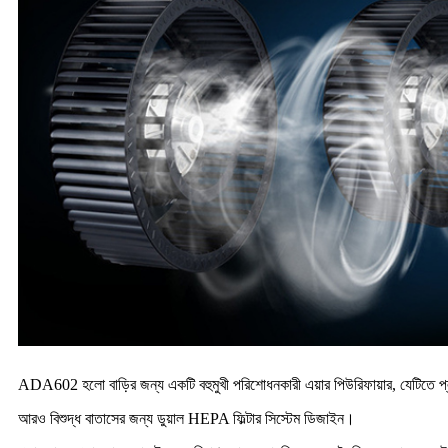
ADA602 হলো বাড়ির জন্য একটি বহুমুখী পরিশোধনকারী এয়ার পিউরিফায়ার, যেটিতে প্লাজমা
আরও বিশুদ্ধ বাতাসের জন্য ডুয়াল HEPA ফিল্টার সিস্টেম ডিজাইন।