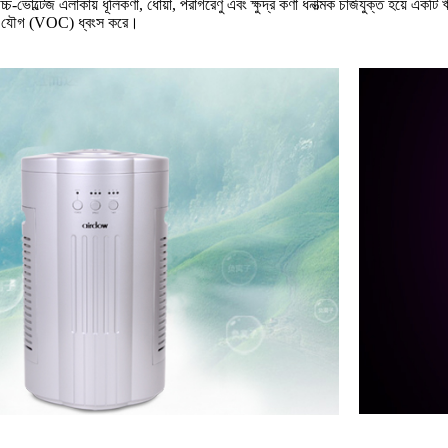
ভোল্টেজ এলাকায় ধূলিকণা, ধোঁয়া, পরাগরেণু এবং ক্ষুদ্র কণা ধনাত্মক চার্জযুক্ত হয়ে একটি 
ী জৈব যৌগ (VOC) ধ্বংস করে।