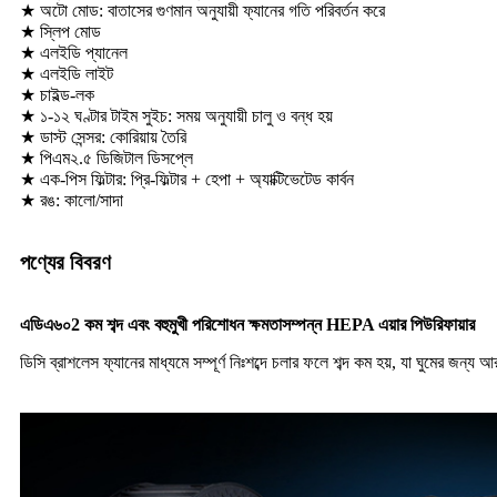
★ অটো মোড: বাতাসের গুণমান অনুযায়ী ফ্যানের গতি পরিবর্তন করে
★ স্লিপ মোড
★ এলইডি প্যানেল
★ এলইডি লাইট
★ চাইল্ড-লক
★ ১-১২ ঘণ্টার টাইম সুইচ: সময় অনুযায়ী চালু ও বন্ধ হয়
★ ডাস্ট সেন্সর: কোরিয়ায় তৈরি
★ পিএম২.৫ ডিজিটাল ডিসপ্লে
★ এক-পিস ফিল্টার: প্রি-ফিল্টার + হেপা + অ্যাক্টিভেটেড কার্বন
★ রঙ: কালো/সাদা
পণ্যের বিবরণ
এডিএ৬০
2
কম শব্দ এবং বহুমুখী পরিশোধন ক্ষমতাসম্পন্ন HEPA এয়ার পিউরিফায়ার
ডিসি ব্রাশলেস ফ্যানের মাধ্যমে সম্পূর্ণ নিঃশব্দে চলার ফলে শব্দ কম হয়, যা ঘুমের জন্য