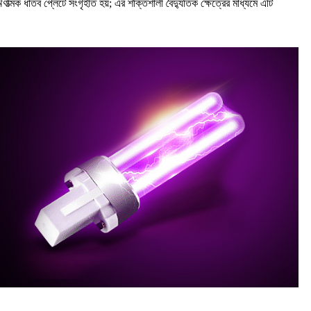
ঋণাত্মক ধাতব প্লেটে সংগৃহীত হয়; এর শক্তিশালী বৈদ্যুতিক ক্ষেত্রের মাধ্যমে এটি