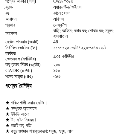
পণ্যের আকার (মিমি)
Φ২১৮*৩৪৫
ব্র্যান্ড
এয়ারডাউন/ ওইএম
রঙ
কালো; সাদা
আবাসন
এবিএস
প্রকার
ডেস্কটপ
বাড়ি; অফিস; বসার ঘর; শোবার ঘর; স্কুল;
আবেদন
হাসপাতাল
রেটেড পাওয়ার (ওয়াট)
46
নির্ধারিত ভোল্টেজ (V)
১১০~১২০ ভোল্ট / ২২০~২৪০ ভোল্ট
কার্যকর
≤৩৫ বর্গমিটার
ক্ষেত্রফল (বর্গমিটার)
বায়ুপ্রবাহ মিটার (৩/ঘন্টা)
২০০
CADR (m³/h)
১৫০
শব্দের মাত্রা (dB)
≤৫৫
পণ্যের বৈশিষ্ট্য
★ শক্তিশালী ফ্যান মোটর।
★ সম্পূরক অ্যানায়ন
★ ইউভি আলো
★ টাচ বাটন নিয়ন্ত্রণ
★ চারটি বায়ু গতি
★ বায়ুর গুণমান শনাক্তকরণ: সবুজ, হলুদ, লাল