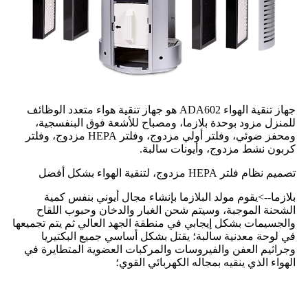
جهاز تنقية الهواء ADA602 هو جهاز تنقية هواء متعدد الوظائف
للمنزل مزود بوحدة بلازما، ومصباح للأشعة فوق البنفسجية،
ومحفز ضوئي، وفلتر أولي مزدوج، وفلتر HEPA مزدوج، وفلتر
كربون نشط مزدوج، وأيونات سالبة.
تصميم نظام فلتر HEPA مزدوج، لتنقية الهواء بشكل أفضل
بلازما
-->
يقوم مولد البلازما بإنشاء مجال أيوني بنفس كمية
الشحنة الموجبة، وسيتم شحن الغبار والدخان وحبوب اللقاح
والجسيمات بشكل إيجابي في منطقة الجهد العالي ثم يتم تجميعها
في لوحة معدنية سالبة؛ يقتل بشكل أساسي جميع البكتيريا
وجراثيم العفن والفيروسات والمركبات العضوية المتطايرة في
الهواء الذي ينقيه بمجاله الكهربائي القوي؛