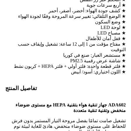
★ أربع سرعات جوية
★ كشف جودة الهواء: أخضر، أصفر، أحمر
★ الوضع التلقائي: تغيير سرعة المروحة وفقًا لجودة الهواء
★ وضع السكون
★ لوحة LED
★ مصباح LED
★ قفل أمان للأطفال
★ مفتاح مؤقت من 1 إلى 12 ساعة: تشغيل وإيقاف حسب
التوقيت
★ مستشعر الغبار: صنع في كوريا
★ شاشة عرض رقمية PM2.5
★ فلتر قطعة واحدة: فلتر أولي + فلتر HEPA + كربون نشط
★ اللون اختياري: أسود/ أبيض
تفاصيل المنتج
2
ADA60
جهاز تنقية هواء بتقنية HEPA مع مستوى ضوضاء
منخفض وتقنية تنقية متعددة
تشغيل صامت تمامًا بفضل مروحة التيار المستمر بدون فرش
للحفاظ على مستوى ضوضاء منخفض، هادئ للغاية لبيئة نوم