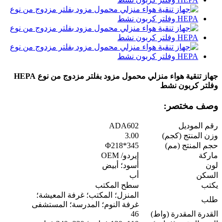
جهاز تنقية هواء منزلي محمول مزود بفلتر مزدوج من نوع HEPA
وفلتر كربون نشط
وصف مختصر:
رقم الموديل
ADA602
وزن المنتج (كجم)
3.00
حجم المنتج (مم)
Φ218*345
ماركة
إيردو/ OEM
لون
أسود؛ أبيض
السكن
أب
يكتب
سطح المكتب
المنزل؛ المكتب؛ غرفة المعيشة؛
طلب
غرفة النوم؛ المدرسة؛ المستشفى
القدرة المقدرة (واط)
46