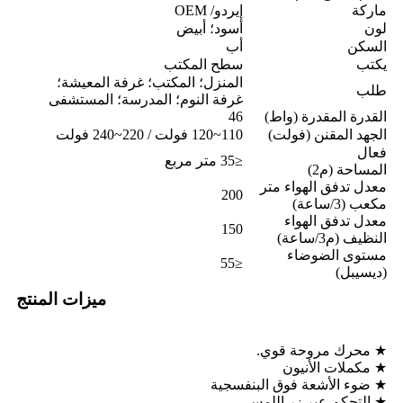
ماركة
إيردو/ OEM
لون
أسود؛ أبيض
السكن
أب
يكتب
سطح المكتب
المنزل؛ المكتب؛ غرفة المعيشة؛
طلب
غرفة النوم؛ المدرسة؛ المستشفى
القدرة المقدرة (واط)
46
الجهد المقنن (فولت)
110~120 فولت / 220~240 فولت
فعال
≤35 متر مربع
المساحة (م2)
معدل تدفق الهواء متر
200
مكعب (3/ساعة)
معدل تدفق الهواء
150
النظيف (م3/ساعة)
مستوى الضوضاء
≤55
(ديسيبل)
ميزات المنتج
★ محرك مروحة قوي.
★ مكملات الأنيون
★ ضوء الأشعة فوق البنفسجية
★ التحكم عبر زر اللمس