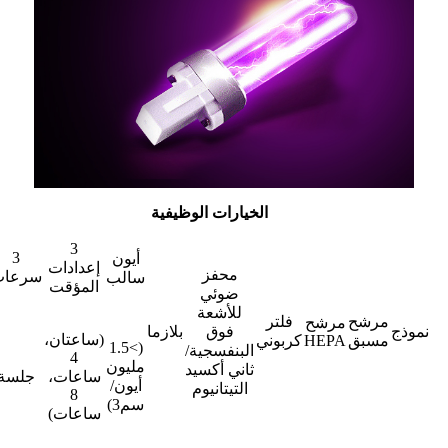
الخيارات الوظيفية
3
3
أيون
إعدادات
محفز
سرعات
سالب
المؤقت
ضوئي
للأشعة
مرشح
فلتر
مرشح
نموذج
فوق
بلازما
(ساعتان،
مسبق
HEPA
كربوني
(>1.5
البنفسجية/
4
مليون
ثاني أكسيد
ساعات،
جلسة
أيون/
التيتانيوم
8
سم3)
ساعات)