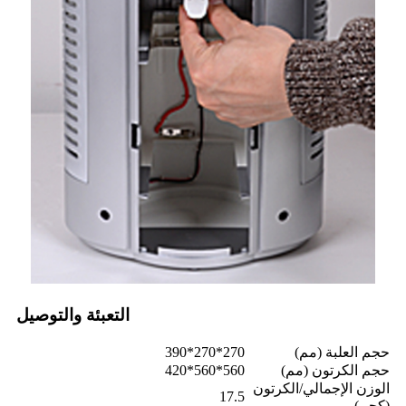
التعبئة والتوصيل
حجم العلبة (مم)
270*270*390
حجم الكرتون (مم)
560*560*420
الوزن الإجمالي/الكرتون
17.5
(كجم)