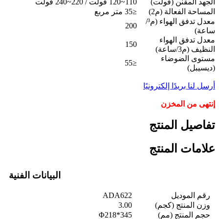
الجهد المقنن (فولت)
110~120 فولت / 220~240 فولت
المساحة الفعالة (م2)
≤35 متر مربع
معدل تدفق الهواء (م³/
200
ساعة)
معدل تدفق الهواء
150
النظيف (م3/ساعة)
مستوى الضوضاء
≤55
(ديسيبل)
أرسل لنا بريدًا إلكترونيًا
إنتهى من المخزن
تفاصيل المنتج
علامات المنتج
البيانات الفنية
رقم الموديل
ADA622
وزن المنتج (كجم)
3.00
حجم المنتج (مم)
Φ218*345