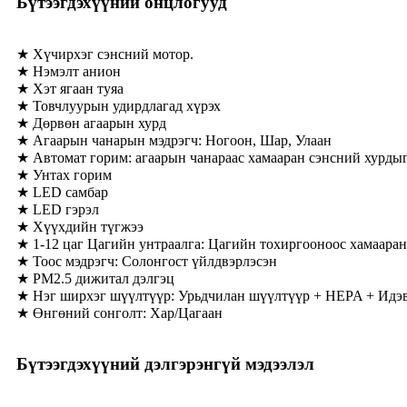
Бүтээгдэхүүний онцлогууд
★ Хүчирхэг сэнсний мотор.
★ Нэмэлт анион
★ Хэт ягаан туяа
★ Товчлуурын удирдлагад хүрэх
★ Дөрвөн агаарын хурд
★ Агаарын чанарын мэдрэгч: Ногоон, Шар, Улаан
★ Автомат горим: агаарын чанараас хамааран сэнсний хурды
★ Унтах горим
★ LED самбар
★ LED гэрэл
★ Хүүхдийн түгжээ
★ 1-12 цаг Цагийн унтраалга: Цагийн тохиргооноос хамааран 
★ Тоос мэдрэгч: Солонгост үйлдвэрлэсэн
★ PM2.5 дижитал дэлгэц
★ Нэг ширхэг шүүлтүүр: Урьдчилан шүүлтүүр + HEPA + Идэ
★ Өнгөний сонголт: Хар/Цагаан
Бүтээгдэхүүний дэлгэрэнгүй мэдээлэл