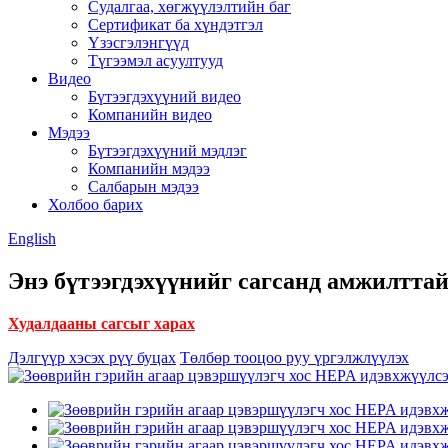
Судалгаа, хөгжүүлэлтийн баг
Сертификат ба хүндэтгэл
Үзэсгэлэнгүүд
Түгээмэл асуултууд
Видео
Бүтээгдэхүүний видео
Компанийн видео
Мэдээ
Бүтээгдэхүүний мэдлэг
Компанийн мэдээ
Салбарын мэдээ
Холбоо барих
English
Энэ бүтээгдэхүүнийг сагсанд амжилттай
Худалдааны сагсыг харах
Дэлгүүр хэсэх рүү буцах
Төлбөр тооцоо руу үргэлжлүүлэх