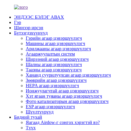
ЭНДЭЭС БЭЛЭГ АВАХ
Гэр
Шинээр ирсэн
Бүтээгдэхүүнүүд
Гэрийн агаар цэвэршүүлэгч
Машины агаар цэвэршүүлэгч
Арилжааны агаар цэвэршүүлэгч
Агааржуулалтын систем
Ширээний агаар цэвэршүүлэгч
Шалны агаар цэвэршүүлэгч
Таазны агаар цэвэршүүлэгч
Хананд суурилуулсан агаар цэвэршүүлэгч
Зөөврийн агаар цэвэршүүлэгч
HEPA агаар цэвэршүүлэгч
Ионжуулагчтай агаар цэвэршүүлэгч
Хэт ягаан туяаны агаар цэвэршүүлэгч
Фото катализаторын агаар цэвэршүүлэгч
ESP агаар цэвэршүүлэгч
Шүүлтүүрүүд
Бидний тухай
Яагаад Airdow-г сонгох хэрэгтэй вэ?
Түүх