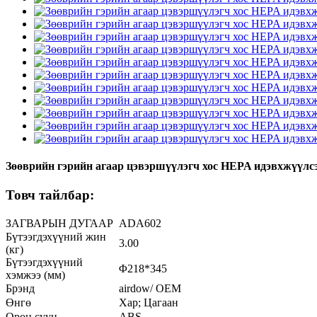
Зөөврийн гэрийн агаар цэвэршүүлэгч хос HEPA идэвхжүүлс
Товч тайлбар:
ЗАГВАРЫН ДУГААР
ADA602
Бүтээгдэхүүний жин
3.00
(кг)
Бүтээгдэхүүний
Φ218*345
хэмжээ (мм)
Брэнд
airdow/ OEM
Өнгө
Хар; Цагаан
Орон сууц
ABS