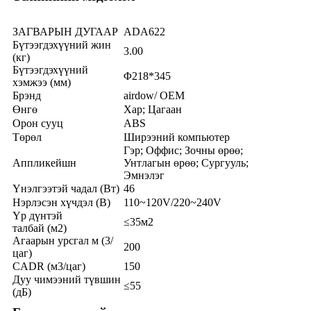
ЗАГВАРЫН ДУГААР
ADA622
Бүтээгдэхүүний жин
3.00
(кг)
Бүтээгдэхүүний
Φ218*345
хэмжээ (мм)
Брэнд
airdow/ OEM
Өнгө
Хар; Цагаан
Орон сууц
ABS
Төрөл
Ширээний компьютер
Гэр; Оффис; Зочны өрөө;
Аппликейшн
Унтлагын өрөө; Сургууль;
Эмнэлэг
Үнэлгээтэй чадал (Вт)
46
Нэрлэсэн хүчдэл (В)
110~120V/220~240V
Үр дүнтэй
≤35м2
талбай (м2)
Агаарын урсгал м (3/
200
цаг)
CADR (м3/цаг)
150
Дуу чимээний түвшин
≤55
(дБ)