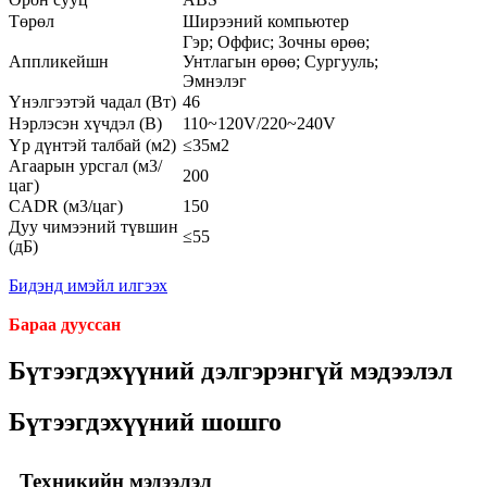
Төрөл
Ширээний компьютер
Гэр; Оффис; Зочны өрөө;
Аппликейшн
Унтлагын өрөө; Сургууль;
Эмнэлэг
Үнэлгээтэй чадал (Вт)
46
Нэрлэсэн хүчдэл (В)
110~120V/220~240V
Үр дүнтэй талбай (м2)
≤35м2
Агаарын урсгал (м3/
200
цаг)
CADR (м3/цаг)
150
Дуу чимээний түвшин
≤55
(дБ)
Бидэнд имэйл илгээх
Бараа дууссан
Бүтээгдэхүүний дэлгэрэнгүй мэдээлэл
Бүтээгдэхүүний шошго
Техникийн мэдээлэл