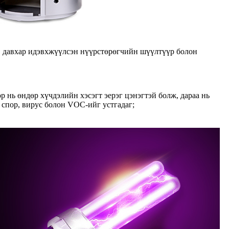
, давхар идэвхжүүлсэн нүүрстөрөгчийн шүүлтүүр болон
р нь өндөр хүчдэлийн хэсэгт эерэг цэнэгтэй болж, дараа нь
 спор, вирус болон VOC-ийг устгадаг;