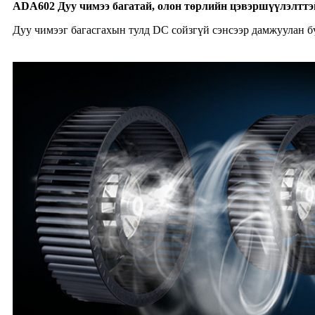
ADA60
2
Дуу чимээ багатай, олон төрлийн цэвэршүүлэлтт
Дуу чимээг багасгахын тулд DC сойзгүй сэнсээр дамжуулан бү