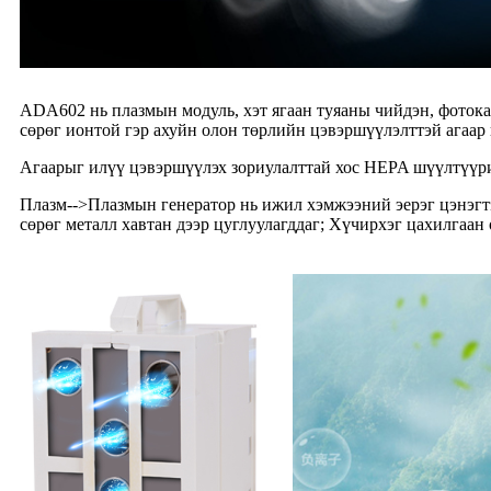
ADA602 нь плазмын модуль, хэт ягаан туяаны чийдэн, фоток
сөрөг ионтой гэр ахуйн олон төрлийн цэвэршүүлэлттэй агаар
Агаарыг илүү цэвэршүүлэх зориулалттай хос HEPA шүүлтүүр
Плазм
-->
Плазмын генератор нь ижил хэмжээний эерэг цэнэгтэй
сөрөг металл хавтан дээр цуглуулагддаг; Хүчирхэг цахилгаан