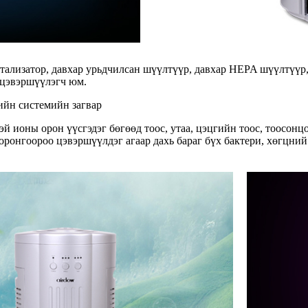
атализатор, давхар урьдчилсан шүүлтүүр, давхар HEPA шүүлтүүр
 цэвэршүүлэгч юм.
ийн системийн загвар
 ионы орон үүсгэдэг бөгөөд тоос, утаа, цэцгийн тоос, тоосонцо
 оронгоороо цэвэршүүлдэг агаар дахь бараг бүх бактери, хөгцний