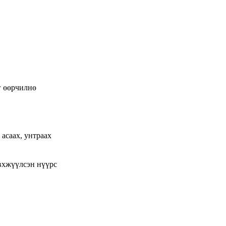
г өөрчилнө
асаах, унтраах
вхжүүлсэн нүүрс