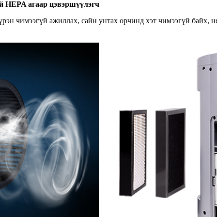
эй HEPA агаар цэвэршүүлэгч
рэн чимээгүй ажиллах, сайн унтах орчинд хэт чимээгүй байх, н