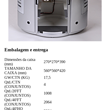
Embalagem e entrega
Dimensões da caixa
270*270*390
(mm)
TAMANHO DA
560*560*420
CAIXA (mm)
GW/CTN (KG)
17,5
Qtd./CTN
4
(CONJUNTOS)
Qtd./20'FT
1008
(CONJUNTOS)
Qtd./40'FT
2064
(CONJUNTOS)
Qtd./40'HQ