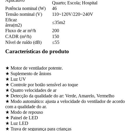
Aplicativo
Quarto; Escola; Hospital
Potência nominal (W)
46
Tensão nominal (V)
110~120V/220~240V
Eficaz
≤35m2
área(m2)
Fluxo de ar m³/h
200
CADR (m³/h)
150
Nível de ruído (dB)
≤55
Características do produto
★ Motor de ventilador potente.
★ Suplemento de ânions
★ Luz UV
★ Controle por botão sensível ao toque
★ Quatro velocidades de ar
★ Detecção da qualidade do ar: Verde, Amarelo, Vermelho
★ Modo automático: ajusta a velocidade do ventilador de acordo
com a qualidade do ar.
★ Modo de repouso
★ Painel de LED
★ Luz LED
★ Trava de segurança para crianças