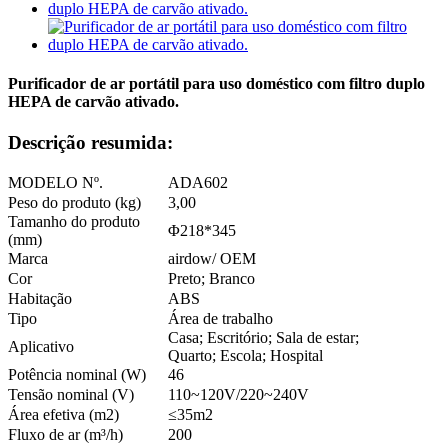
Purificador de ar portátil para uso doméstico com filtro duplo
HEPA de carvão ativado.
Descrição resumida:
MODELO Nº.
ADA602
Peso do produto (kg)
3,00
Tamanho do produto
Φ218*345
(mm)
Marca
airdow/ OEM
Cor
Preto; Branco
Habitação
ABS
Tipo
Área de trabalho
Casa; Escritório; Sala de estar;
Aplicativo
Quarto; Escola; Hospital
Potência nominal (W)
46
Tensão nominal (V)
110~120V/220~240V
Área efetiva (m2)
≤35m2
Fluxo de ar (m³/h)
200