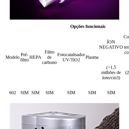
Opções funcionais
Co
ÍON
NEGATIVO
te
Filtro
co
Pré-
Fotocatalisador
Modelo
HEPA
de
Plasma
filtro
UV/TiO2
carbono
(>1,5
milhões de
(2
íons/cm3)
602
SIM
SIM
SIM
SIM
SIM
SIM