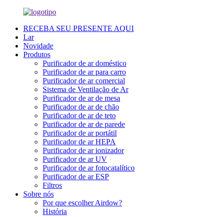
RECEBA SEU PRESENTE AQUI
Lar
Novidade
Produtos
Purificador de ar doméstico
Purificador de ar para carro
Purificador de ar comercial
Sistema de Ventilação de Ar
Purificador de ar de mesa
Purificador de ar de chão
Purificador de ar de teto
Purificador de ar de parede
Purificador de ar portátil
Purificador de ar HEPA
Purificador de ar ionizador
Purificador de ar UV
Purificador de ar fotocatalítico
Purificador de ar ESP
Filtros
Sobre nós
Por que escolher Airdow?
História