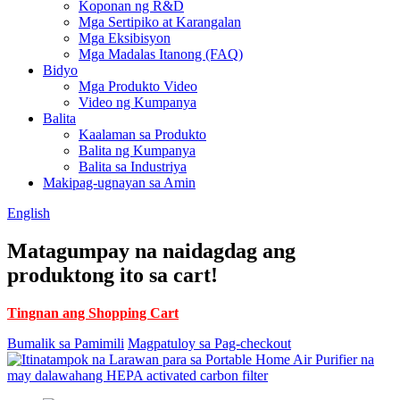
Koponan ng R&D
Mga Sertipiko at Karangalan
Mga Eksibisyon
Mga Madalas Itanong (FAQ)
Bidyo
Mga Produkto Video
Video ng Kumpanya
Balita
Kaalaman sa Produkto
Balita ng Kumpanya
Balita sa Industriya
Makipag-ugnayan sa Amin
English
Matagumpay na naidagdag ang
produktong ito sa cart!
Tingnan ang Shopping Cart
Bumalik sa Pamimili
Magpatuloy sa Pag-checkout