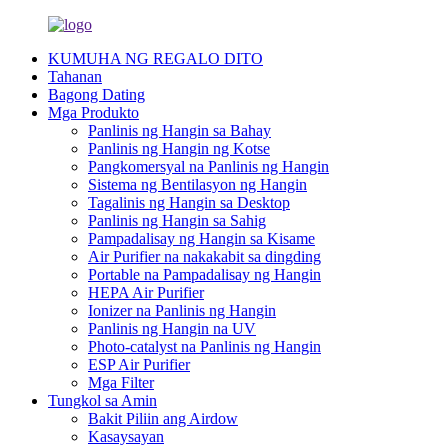
KUMUHA NG REGALO DITO
Tahanan
Bagong Dating
Mga Produkto
Panlinis ng Hangin sa Bahay
Panlinis ng Hangin ng Kotse
Pangkomersyal na Panlinis ng Hangin
Sistema ng Bentilasyon ng Hangin
Tagalinis ng Hangin sa Desktop
Panlinis ng Hangin sa Sahig
Pampadalisay ng Hangin sa Kisame
Air Purifier na nakakabit sa dingding
Portable na Pampadalisay ng Hangin
HEPA Air Purifier
Ionizer na Panlinis ng Hangin
Panlinis ng Hangin na UV
Photo-catalyst na Panlinis ng Hangin
ESP Air Purifier
Mga Filter
Tungkol sa Amin
Bakit Piliin ang Airdow
Kasaysayan