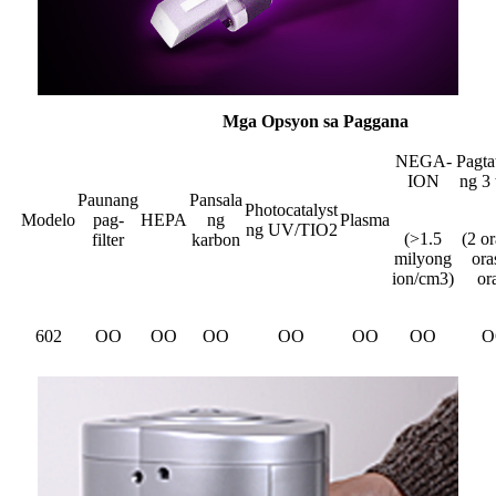
Mga Opsyon sa Paggana
NEGA-
Pagta
ION
ng 3 
Paunang
Pansala
Photocatalyst
Modelo
pag-
HEPA
ng
Plasma
ng UV/TIO2
(>1.5
(2 or
filter
karbon
milyong
ora
ion/cm3)
or
602
OO
OO
OO
OO
OO
OO
O