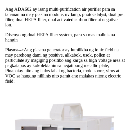
Ang ADA602 ay isang multi-purification air purifier para sa
tahanan na may plasma module, uv lamp, photocatalyst, dual pre-
filter, dual HEPA filter, dual activated carbon filter at negative
ion.
Disenyo ng dual HEPA filter system, para sa mas malinis na
hangin
Plasma
-->
Ang plasma generator ay lumilikha ng ionic field na
may parehong dami ng positive, alikabok, usok, pollen at
particulate ay magiging positibo ang karga sa high-voltage area at
pagkatapos ay kokolektahin sa negatibong metallic plate;
Pinapatay nito ang halos lahat ng bacteria, mold spore, virus at
VOC sa hanging nililinis nito gamit ang malakas nitong electric
field;