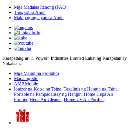
Mga Madalas Itanong (FAQ)
Tungkol sa Amin
Makipag-ugnayan sa Amin
Karapatang-ari © Power4 Industries Limited Lahat ng Karapatan ay
Nakalaan.
Mga Mainit na Produkto
Mapa ng Site
AMP Mobile
Ionizer ng Kotse ng Tsina
,
Tagalinis ng Hangin ng Tsina
,
Portable na Pampadalisay ng Hangin
,
Home Hepa Air
Purifier
,
Hepa Air Cleaner
,
Home Uv Air Purifier
,