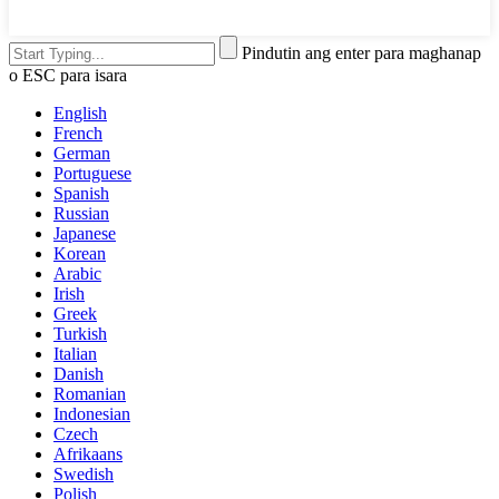
Pindutin ang enter para maghanap
o ESC para isara
English
French
German
Portuguese
Spanish
Russian
Japanese
Korean
Arabic
Irish
Greek
Turkish
Italian
Danish
Romanian
Indonesian
Czech
Afrikaans
Swedish
Polish