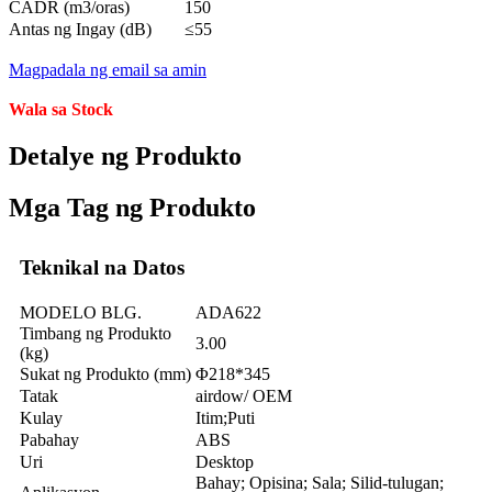
CADR (m3/oras)
150
Antas ng Ingay (dB)
≤55
Magpadala ng email sa amin
Wala sa Stock
Detalye ng Produkto
Mga Tag ng Produkto
Teknikal na Datos
MODELO BLG.
ADA622
Timbang ng Produkto
3.00
(kg)
Sukat ng Produkto (mm)
Φ218*345
Tatak
airdow/ OEM
Kulay
Itim;Puti
Pabahay
ABS
Uri
Desktop
Bahay; Opisina; Sala; Silid-tulugan;