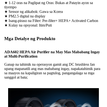
★ 1-12 oras na Paglipat ng Oras: Bukas at Patayin ayon sa
tiyempo
★ Sensor ng alikabok: Gawa sa Korea
★ PM2.5 digital na display
★ Isang-piraso na Filter: Pre-filter+ HEPA+ Activated Carbon
★ Kulay na opsyonal: Itim/Puti
Mga Detalye ng Produkto
ADA60
2
HEPA Air Purifier na May Mas Mababang Ingay
at Multi-Purification
Ganap na tahimik na operasyon gamit ang DC brushless fan
upang mapanatili ang mas mababang ingay, napakatahimik para
sa maayos na kapaligiran sa pagtulog, pangangalaga sa mga
sanggol at bata;