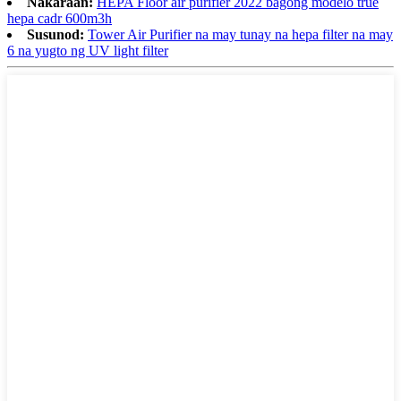
Nakaraan:
HEPA Floor air purifier 2022 bagong modelo true
hepa cadr 600m3h
Susunod:
Tower Air Purifier na may tunay na hepa filter na may
6 na yugto ng UV light filter