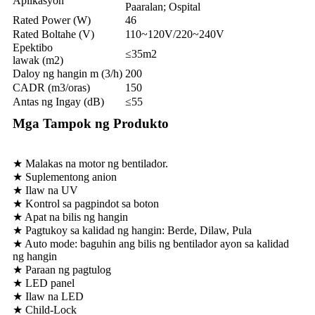
Aplikasyon
Paaralan; Ospital
Rated Power (W)
46
Rated Boltahe (V)
110~120V/220~240V
Epektibo
≤35m2
lawak (m2)
Daloy ng hangin m (3/h)
200
CADR (m3/oras)
150
Antas ng Ingay (dB)
≤55
Mga Tampok ng Produkto
★ Malakas na motor ng bentilador.
★ Suplementong anion
★ Ilaw na UV
★ Kontrol sa pagpindot sa boton
★ Apat na bilis ng hangin
★ Pagtukoy sa kalidad ng hangin: Berde, Dilaw, Pula
★ Auto mode: baguhin ang bilis ng bentilador ayon sa kalidad
ng hangin
★ Paraan ng pagtulog
★ LED panel
★ Ilaw na LED
★ Child-Lock