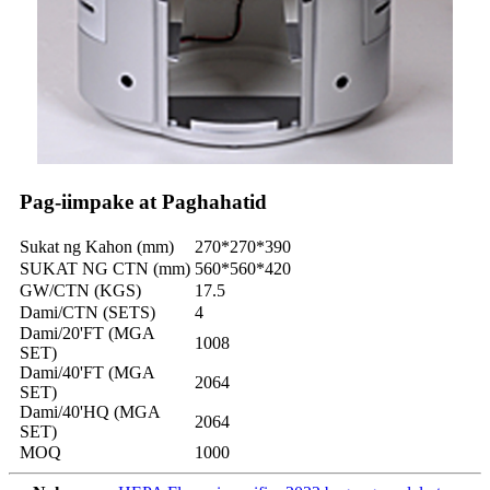
Pag-iimpake at Paghahatid
Sukat ng Kahon (mm)
270*270*390
SUKAT NG CTN (mm)
560*560*420
GW/CTN (KGS)
17.5
Dami/CTN (SETS)
4
Dami/20'FT (MGA
1008
SET)
Dami/40'FT (MGA
2064
SET)
Dami/40'HQ (MGA
2064
SET)
MOQ
1000