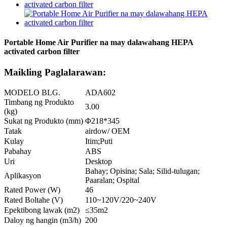
Portable Home Air Purifier na may dalawahang HEPA
activated carbon filter
Maikling Paglalarawan:
MODELO BLG.
ADA602
Timbang ng Produkto
3.00
(kg)
Sukat ng Produkto (mm)
Φ218*345
Tatak
airdow/ OEM
Kulay
Itim;Puti
Pabahay
ABS
Uri
Desktop
Bahay; Opisina; Sala; Silid-tulugan;
Aplikasyon
Paaralan; Ospital
Rated Power (W)
46
Rated Boltahe (V)
110~120V/220~240V
Epektibong lawak (m2)
≤35m2
Daloy ng hangin (m3/h)
200