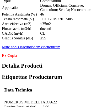
Typus
Computatrum
Domus; Officium; Conclave;
Applicatio
Cubiculum; Schola; Nosocomium
Potentia Aestimata (W)
46
Tensio Aestimata (V)
110~120V/220~240V
Area effectiva (m2)
≤35m2
Fluxus aeris (m3/h)
ducenti
CADR (m³/h)
CL
Gradus Sonitus (dB)
≤55
Mitte nobis inscriptionem electronicam
Ex Copia
Detalia Producti
Etiquettae Productarum
Data Technica
NUMERUS MODELLI
ADA622
Pondus Producti (kg)
3.00