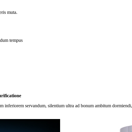
eris muta.
undum tempus
rificatione
tum inferiorem servandum, silentium ultra ad bonum ambitum dormiendi,