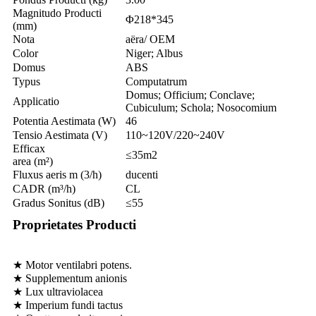
Magnitudo Producti
Φ218*345
(mm)
Nota
aëra/ OEM
Color
Niger; Albus
Domus
ABS
Typus
Computatrum
Domus; Officium; Conclave;
Applicatio
Cubiculum; Schola; Nosocomium
Potentia Aestimata (W)
46
Tensio Aestimata (V)
110~120V/220~240V
Efficax
≤35m2
area (m²)
Fluxus aeris m (3/h)
ducenti
CADR (m³/h)
CL
Gradus Sonitus (dB)
≤55
Proprietates Producti
★ Motor ventilabri potens.
★ Supplementum anionis
★ Lux ultraviolacea
★ Imperium fundi tactus