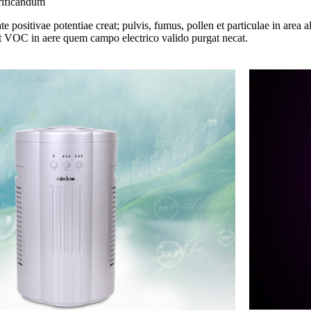
urificandum
ositivae potentiae creat; pulvis, fumus, pollen et particulae in area a
et VOC in aere quem campo electrico valido purgat necat.