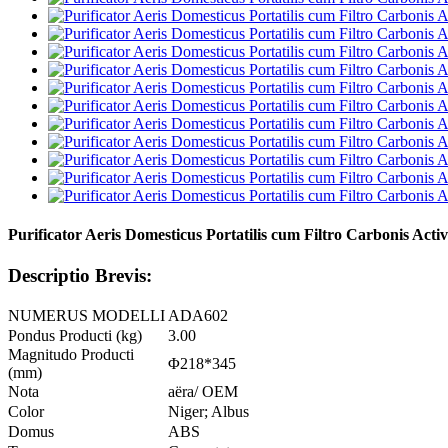
Purificator Aeris Domesticus Portatilis cum Filtro Carbonis Activ
Descriptio Brevis:
NUMERUS MODELLI
ADA602
Pondus Producti (kg)
3.00
Magnitudo Producti
Φ218*345
(mm)
Nota
aëra/ OEM
Color
Niger; Albus
Domus
ABS