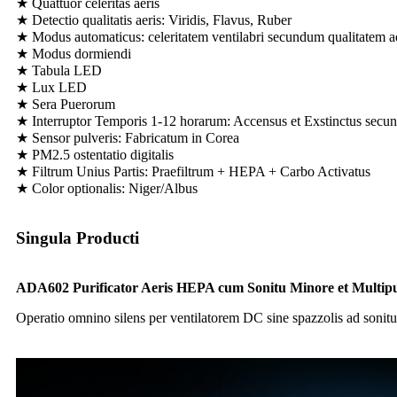
★ Quattuor celeritas aeris
★ Detectio qualitatis aeris: Viridis, Flavus, Ruber
★ Modus automaticus: celeritatem ventilabri secundum qualitatem a
★ Modus dormiendi
★ Tabula LED
★ Lux LED
★ Sera Puerorum
★ Interruptor Temporis 1-12 horarum: Accensus et Exstinctus sec
★ Sensor pulveris: Fabricatum in Corea
★ PM2.5 ostentatio digitalis
★ Filtrum Unius Partis: Praefiltrum + HEPA + Carbo Activatus
★ Color optionalis: Niger/Albus
Singula Producti
ADA60
2
Purificator Aeris HEPA cum Sonitu Minore et Multipu
Operatio omnino silens per ventilatorem DC sine spazzolis ad soni