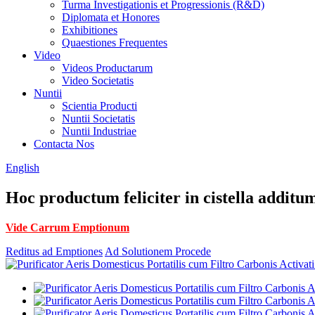
Turma Investigationis et Progressionis (R&D)
Diplomata et Honores
Exhibitiones
Quaestiones Frequentes
Video
Videos Productarum
Video Societatis
Nuntii
Scientia Producti
Nuntii Societatis
Nuntii Industriae
Contacta Nos
English
Hoc productum feliciter in cistella additum
Vide Carrum Emptionum
Reditus ad Emptiones
Ad Solutionem Procede