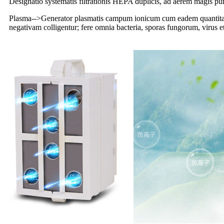
Designatio systematis filtrationis HEPA duplicis, ad aërem magis p
Plasma
-->
Generator plasmatis campum ionicum cum eadem quantitate p
negativam colligentur; fere omnia bacteria, sporas fungorum, virus 