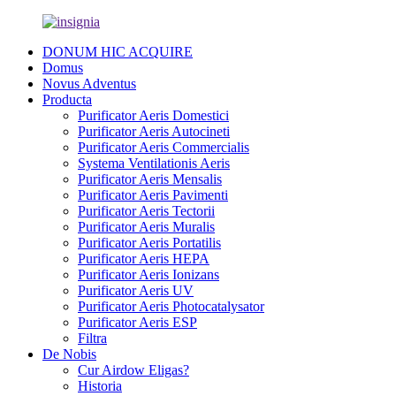
DONUM HIC ACQUIRE
Domus
Novus Adventus
Producta
Purificator Aeris Domestici
Purificator Aeris Autocineti
Purificator Aeris Commercialis
Systema Ventilationis Aeris
Purificator Aeris Mensalis
Purificator Aeris Pavimenti
Purificator Aeris Tectorii
Purificator Aeris Muralis
Purificator Aeris Portatilis
Purificator Aeris HEPA
Purificator Aeris Ionizans
Purificator Aeris UV
Purificator Aeris Photocatalysator
Purificator Aeris ESP
Filtra
De Nobis
Cur Airdow Eligas?
Historia