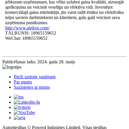
jebkuram uzņēmumam, kas vēlas uzlabot gaisa kvalitāti, aizsargāt
aprīkojumu un veicināt veselīgu un efektīvu vidi. Investējot
komerciālajā gaisa mitrinātājā, jūs varat radīt ērtāku un efektīvāku
telpu saviem darbiniekiem un klientiem, galu galā veicinot sava
uzņēmuma panākumus.
http://www.airdow.com/
TĀLRUNIS: 18965159652
WeChat: 18965159652
Publicēšanas laiks: 2024. gada 28. maijs
Bieži uzdotie jautājumi
Par mums
Sazinieties ar mums
Autortiesības © Power4 Industries Limited. Visas tiesības