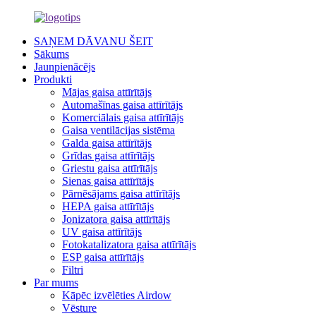
SAŅEM DĀVANU ŠEIT
Sākums
Jaunpienācējs
Produkti
Mājas gaisa attīrītājs
Automašīnas gaisa attīrītājs
Komerciālais gaisa attīrītājs
Gaisa ventilācijas sistēma
Galda gaisa attīrītājs
Grīdas gaisa attīrītājs
Griestu gaisa attīrītājs
Sienas gaisa attīrītājs
Pārnēsājams gaisa attīrītājs
HEPA gaisa attīrītājs
Jonizatora gaisa attīrītājs
UV gaisa attīrītājs
Fotokatalizatora gaisa attīrītājs
ESP gaisa attīrītājs
Filtri
Par mums
Kāpēc izvēlēties Airdow
Vēsture