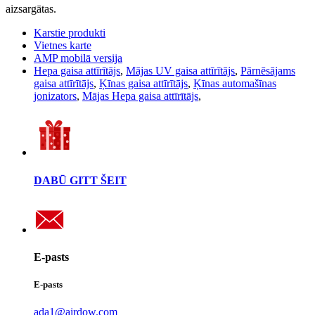
aizsargātas.
Karstie produkti
Vietnes karte
AMP mobilā versija
Hepa gaisa attīrītājs
,
Mājas UV gaisa attīrītājs
,
Pārnēsājams
gaisa attīrītājs
,
Ķīnas gaisa attīrītājs
,
Ķīnas automašīnas
jonizators
,
Mājas Hepa gaisa attīrītājs
,
DABŪ GITT ŠEIT
E-pasts
E-pasts
ada1@airdow.com