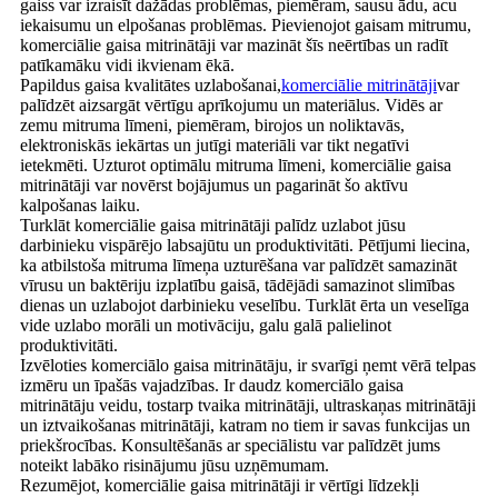
gaiss var izraisīt dažādas problēmas, piemēram, sausu ādu, acu
iekaisumu un elpošanas problēmas. Pievienojot gaisam mitrumu,
komerciālie gaisa mitrinātāji var mazināt šīs neērtības un radīt
patīkamāku vidi ikvienam ēkā.
Papildus gaisa kvalitātes uzlabošanai,
komerciālie mitrinātāji
var
palīdzēt aizsargāt vērtīgu aprīkojumu un materiālus. Vidēs ar
zemu mitruma līmeni, piemēram, birojos un noliktavās,
elektroniskās iekārtas un jutīgi materiāli var tikt negatīvi
ietekmēti. Uzturot optimālu mitruma līmeni, komerciālie gaisa
mitrinātāji var novērst bojājumus un pagarināt šo aktīvu
kalpošanas laiku.
Turklāt komerciālie gaisa mitrinātāji palīdz uzlabot jūsu
darbinieku vispārējo labsajūtu un produktivitāti. Pētījumi liecina,
ka atbilstoša mitruma līmeņa uzturēšana var palīdzēt samazināt
vīrusu un baktēriju izplatību gaisā, tādējādi samazinot slimības
dienas un uzlabojot darbinieku veselību. Turklāt ērta un veselīga
vide uzlabo morāli un motivāciju, galu galā palielinot
produktivitāti.
Izvēloties komerciālo gaisa mitrinātāju, ir svarīgi ņemt vērā telpas
izmēru un īpašās vajadzības. Ir daudz komerciālo gaisa
mitrinātāju veidu, tostarp tvaika mitrinātāji, ultraskaņas mitrinātāji
un iztvaikošanas mitrinātāji, katram no tiem ir savas funkcijas un
priekšrocības. Konsultēšanās ar speciālistu var palīdzēt jums
noteikt labāko risinājumu jūsu uzņēmumam.
Rezumējot, komerciālie gaisa mitrinātāji ir vērtīgi līdzekļi