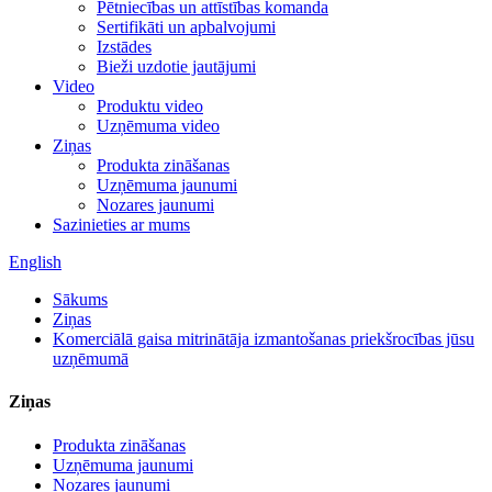
Pētniecības un attīstības komanda
Sertifikāti un apbalvojumi
Izstādes
Bieži uzdotie jautājumi
Video
Produktu video
Uzņēmuma video
Ziņas
Produkta zināšanas
Uzņēmuma jaunumi
Nozares jaunumi
Sazinieties ar mums
English
Sākums
Ziņas
Komerciālā gaisa mitrinātāja izmantošanas priekšrocības jūsu
uzņēmumā
Ziņas
Produkta zināšanas
Uzņēmuma jaunumi
Nozares jaunumi