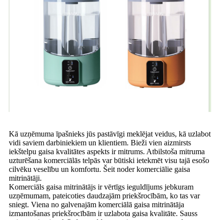
Kā uzņēmuma īpašnieks jūs pastāvīgi meklējat veidus, kā uzlabot
vidi saviem darbiniekiem un klientiem. Bieži vien aizmirsts
iekštelpu gaisa kvalitātes aspekts ir mitrums. Atbilstoša mitruma
uzturēšana komerciālās telpās var būtiski ietekmēt visu tajā esošo
cilvēku veselību un komfortu. Šeit noder komerciālie gaisa
mitrinātāji.
Komerciāls gaisa mitrinātājs ir vērtīgs ieguldījums jebkuram
uzņēmumam, pateicoties daudzajām priekšrocībām, ko tas var
sniegt. Viena no galvenajām komerciālā gaisa mitrinātāja
izmantošanas priekšrocībām ir uzlabota gaisa kvalitāte. Sauss