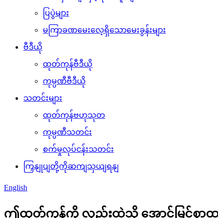
ပြပွဲများ
မကြာခဏမေးလေ့ရှိသောမေးခွန်းများ
ဗီဒီယို
ထုတ်ကုန်ဗီဒီယို
ကုမ္ပဏီဗီဒီယို
သတင်းများ
ထုတ်ကုန်ဗဟုသုတ
ကုမ္ပဏီသတင်း
စက်မှုလုပ်ငန်းသတင်း
ကြှနျုပျတို့ကိုဆကျသှယျရနျ
English
ဤထုတ်ကုန်ကို လှည်းထဲသို့ အောင်မြင်စွာထည့