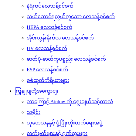
နံရံကပ်လေသန့်စင်စက်
သယ်ဆောင်ရလွယ်ကူသော လေသန့်စင်စက်
HEPA လေသန့်စင်စက်
အိုင်းယွန်းနိုက်ဇာ လေသန့်စင်စက်
UV လေသန့်စင်စက်
ဓာတ်ပုံ-ဓာတ်ကူပစ္စည်း လေသန့်စင်စက်
ESP လေသန့်စင်စက်
စစ်ထုတ်ကိရိယာများ
ကြှနျုပျတို့အကွောငျး
ဘာကြောင့် Airdow ကို ရွေးချယ်သင့်တာလဲ
သမိုင်း
သုတေသနနှင့် ဖွံ့ဖြိုးတိုးတက်ရေးအဖွဲ့
လက်မှတ်များနှင့် ဂုဏ်ထူးများ