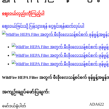
ဈေးဝယ်လှည်းကိုကြည့်ပါ
ဈေးဝယ်ခြင်းသို့ ပြန်သွားရန်
ငွေရှင်းရန်ဆက်လုပ်ပါ
WildFire HEPA Filter အတွက် မီးခိုးလေသန့်စင်စက် ဖုန်မှုန့်အမှု
အကျဉ်းချုပ်ဖော်ပြချက်:
ADA622
မော်ဒယ်နံပါတ်