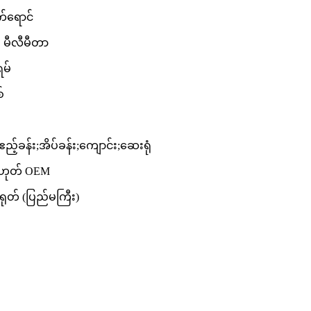
်ရောင်
မီလီမီတာ
ရမ်
်
း;ဧည့်ခန်း;အိပ်ခန်း;ကျောင်း;ဆေးရုံ
့မဟုတ် OEM
 တရုတ် (ပြည်မကြီး)