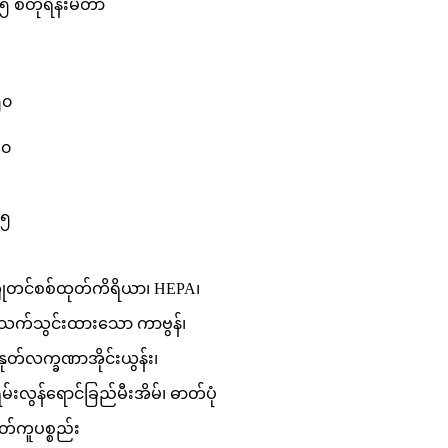
၅ စတုရန်းမီတာ
၅၀
၅၀
၅၅
ိုတင်စစ်ထုတ်ကိရိယာ၊ HEPA၊
က်သွင်းထားသော ကာဗွန်၊
ုတ်လက္ခဏာအိုင်းယွန်း၊
မ်းလွန်ရောင်ခြည်မီးအိမ်၊ ဓာတ်ပုံ
တ်ကူပစ္စည်း