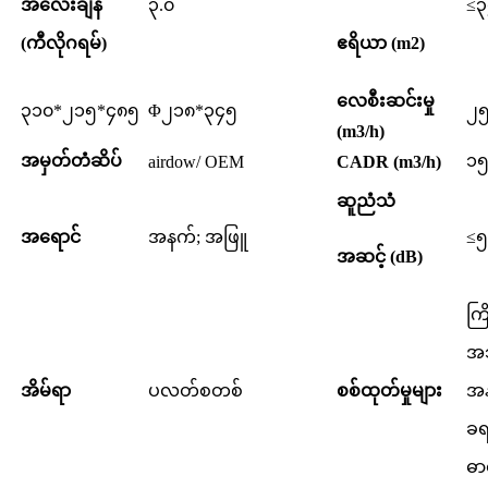
အလေးချိန်
၃.၀
≤၃
(ကီလိုဂရမ်)
ဧရိယာ (m2)
လေစီးဆင်းမှု
၃၁၀*၂၁၅*၄၈၅
Φ၂၁၈*၃၄၅
၂
(m3/h)
အမှတ်တံဆိပ်
၁
airdow/ OEM
CADR (m3/h)
ဆူညံသံ
အရောင်
အနက်; အဖြူ
≤
အဆင့် (dB)
ကြ
အသ
အိမ်ရာ
ပလတ်စတစ်
စစ်ထုတ်မှုများ
အန
ခရ
ဓာ