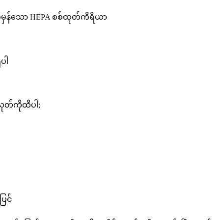
်မှန်သော HEPA စစ်ထုတ်ကိရိယာ
ိပါ
ုတ်ကိုထိပါ;
ပြင်