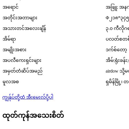
အရောင်
အဖြူ; အနက
အတိုင်းအတာများ
Φ၂၁၈*၃၄၅ 
အသားတင်အလေးချိန်
၃.၀ ကီလိုဂ
အိမ်ရာ
ပလတ်စတစ
အမျိုးအစား
ဒက်စ်တော့
အပလီကေးရှင်းများ
အိမ်;ရုံးခန်
အမှတ်တံဆိပ်အမည်
airdow သို
မူလအစ
ရှမိန်မြို့၊
ကျွန်ုပ်တို့ထံ အီးမေးလ်ပို့ပါ
ထုတ်ကုန်အသေးစိတ်