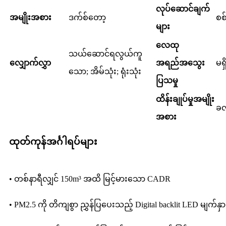
လုပ်ဆောင်ချက်
အမျိုးအစား
ဒက်စ်တော့
စစ
များ
လေထု
သယ်ဆောင်ရလွယ်ကူ
လျှောက်လွှာ
အရည်အသွေး
မရှ
သော; အိမ်သုံး; ရုံးသုံး
ပြသမှု
ထိန်းချုပ်မှုအမျိုး
ခလ
အစား
ထုတ်ကုန်အင်္ဂါရပ်များ
• တစ်နာရီလျှင် 150m³ အထိ မြင့်မားသော CADR
• PM2.5 ကို တိကျစွာ ညွှန်ပြပေးသည့် Digital backlit LED မျက်နှာ