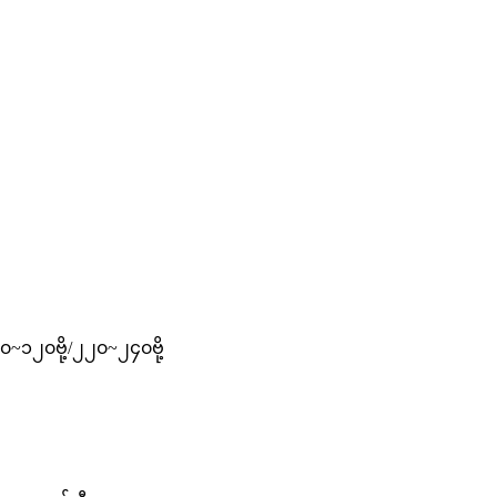
၀~၁၂၀ဗို့/၂၂၀~၂၄၀ဗို့