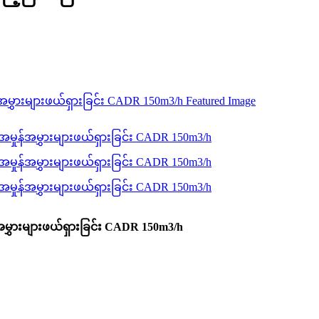
န်အမွှားများဖယ်ရှားခြင်း CADR 150m3/h