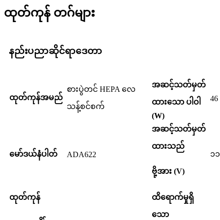
ထုတ်ကုန် တဂ်များ
နည်းပညာဆိုင်ရာဒေတာ
အဆင့်သတ်မှတ်
စားပွဲတင် HEPA လေ
ထုတ်ကုန်အမည်
46
ထားသော ပါဝါ
သန့်စင်စက်
(W)
အဆင့်သတ်မှတ်
ထားသည်
မော်ဒယ်နံပါတ်
၁၁
ADA622
ဗို့အား (V)
ထုတ်ကုန်
ထိရောက်မှုရှိ
သော