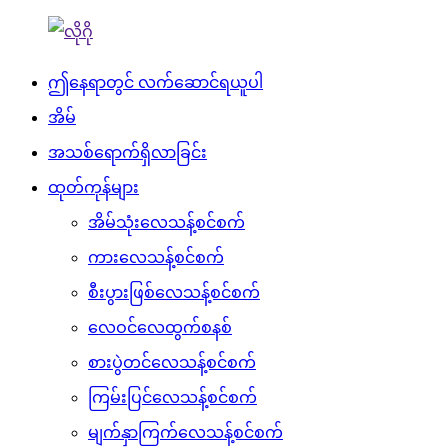
ဤနေရာတွင် လက်ဆောင်ရယူပါ
အိမ်
အသစ်ရောက်ရှိလာခြင်း
ထုတ်ကုန်များ
အိမ်သုံးလေသန့်စင်စက်
ကားလေသန့်စင်စက်
စီးပွားဖြစ်လေသန့်စင်စက်
လေဝင်လေထွက်စနစ်
စားပွဲတင်လေသန့်စင်စက်
ကြမ်းပြင်လေသန့်စင်စက်
မျက်နှာကြက်လေသန့်စင်စက်